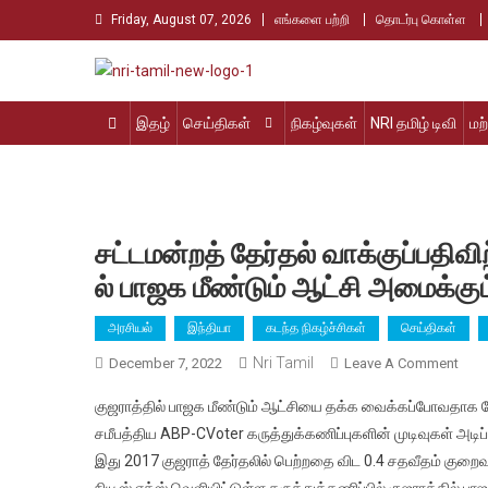
Skip
Friday, August 07, 2026
எங்களை பற்றி
தொடர்பு கொள்ள
to
content
Nri Tamil
உலக தமிழர்களின் உரத்த குரல்
இதழ்
செய்திகள்
நிகழ்வுகள்
NRI தமிழ் டிவி
மற
சட்டமன்றத் தேர்தல் வாக்குப்பதிவிற
ல் பாஜக மீண்டும் ஆட்சி அமைக்கு
அரசியல்
இந்தியா
கடந்த நிகழ்ச்சிகள்
செய்திகள்
Nri Tamil
On
December 7, 2022
Leave A Comment
சட்ட
குஜராத்தில் பாஜக மீண்டும் ஆட்சியை தக்க வைக்கப்போவதாக தே
தேர்
சமீபத்திய ABP-CVoter கருத்துக்கணிப்புகளின் முடிவுகள் அடிப்
வாக்க
இது 2017 குஜராத் தேர்தலில் பெற்றதை விட 0.4 சதவீதம் குறைவாக
பின்
நியூஸ் எக்ஸ் வெளியிட்டுள்ள கருத்துக்கணிப்பில் குஜராத்தில்
நடந்