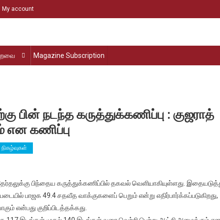
My account
்றவை
Magazine Subscription
்கு பின் நடந்த கருத்துக்கணிப்பு : குஜராத்
ம் என கணிப்பு
நிகழ்வுகள்
மன்றத்
ர்தலுக்கு பிந்தைய கருத்துக்கணிப்பில் தகவல் வெளியாகியுள்ளது. இதையடுத்
தல்
படையில் பாஜக 49.4 சதவீத வாக்குகளைப் பெறும் என்று எதிர்பார்க்கப்படுகிறது,
ுப்பதிவிற்கு
ும் என்பது குறிப்பிடத்தக்கது.
 பாஜக 117 இடங்கள் முதல் 140 இடங்கள் வரை வெற்றி பெற்று ஆட்சி அமைக்கும் எ
த