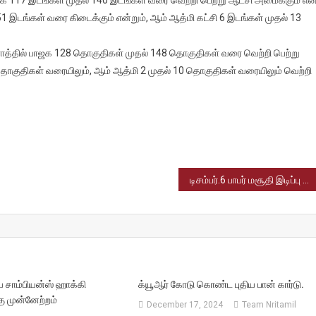
துக்கணிப்பு
 51 இடங்கள் வரை கிடைக்கும் என்றும், ஆம் ஆத்மி கட்சி 6 இடங்கள் முதல் 13
ாத்
் குஜராத்தில் பாஜக 128 தொகுதிகள் முதல் 148 தொகுதிகள் வரை வெற்றி பெற்று
தொகுதிகள் வரையிலும், ஆம் ஆத்மி 2 முதல் 10 தொகுதிகள் வரையிலும் வெற்றி
க
ும்
ி
்கும்
்பு
டிசம்பர்.6 பாபர் மசூதி இடிப்பு தினம் – நாடு முழுவதும் பலத்த பாதுகாப்பு
 சாம்பியன்ஸ் ஹாக்கி
க்யூஆர் கோடு கொண்ட புதிய பான் கார்டு.
ு முன்னேற்றம்
December 17, 2024
Team Nritamil