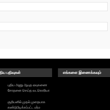
திய பதிவுகள்
எங்களை இணைக்கவும்
புதிய அணு ஆயுத ஏவுகணை
சோதனை செய்த வடகொரியா
சூரியனில் முதல் முறையாக
கண்டுபிடிக்கப்பட்ட மர்ம