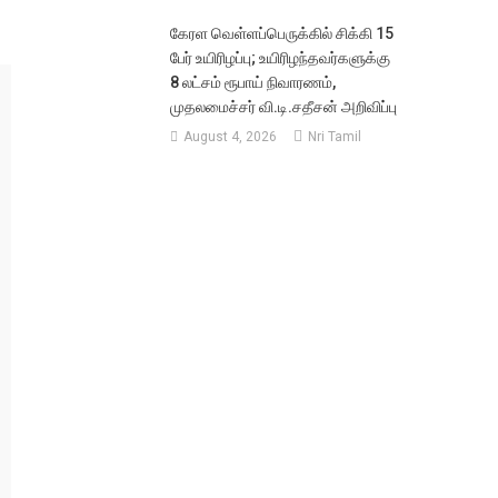
கேரள வெள்ளப்பெருக்கில் சிக்கி 15
பேர் உயிரிழப்பு; உயிரிழந்தவர்களுக்கு
8 லட்சம் ரூபாய் நிவாரணம்,
முதலமைச்சர் வி.டி.சதீசன் அறிவிப்பு
August 4, 2026
Nri Tamil