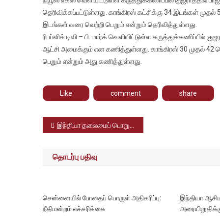
கருத்
தெரிவிக்கப்பட்டுள்ளது. காங்கிரஸ் கட்சிக்கு 34 இடங்கள் முதல்
:
இடங்கள் வரை வெற்றி பெறும் என்றும் தெரிவித்துள்ளது.
குஜர
ரிபப்ளிக் டிவி – பி. மார்க் வெளியிட்டுள்ள கருத்துக்கணிப்பில
ல்
ஆட்சி அமைக்கும் என கணித்துள்ளது. காங்கிரஸ் 30 முதல் 42 
பாஜ
பெறும் என்றும் அது கணித்துள்ளது.
மீண்ட
ஆட்ச
அமைக
Like
comment
share
என
கணிப
Post
இந்தியா தலைமைப் பொறுப்பு ஏற்றுள்ள G20 கூட்டமைப்பு அறிமுகக் கூட்டம், பிரதமர் தலைமையில் அனைத்துக் கட்சித் தலைவர்கள் கலந்து கொண்டனர்
navigation
தொடர்பு பதிவு
சென்னையில் போதைப் பொருள் அதிகரிப்பு:
இந்தியா ஆசிய
நீதிமன்றம் எச்சரிக்கை
அரையிறுதிக்க