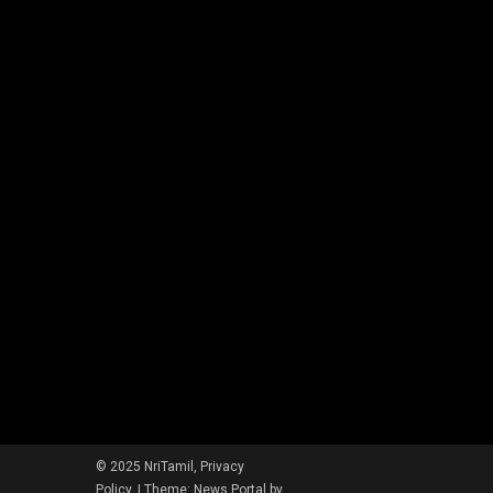
© 2025 NriTamil, Privacy
Policy.
|
Theme: News Portal by