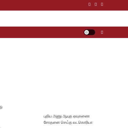
து
புதிய அணு ஆயுத ஏவுகணை
சோதனை செய்த வடகொரியா
ன