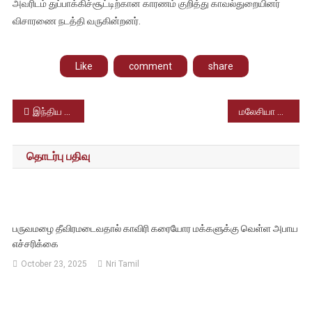
அவரிடம் துப்பாக்கிச்சூட்டிற்கான காரணம் குறித்து காவல்துறையினர்
விசாரணை நடத்தி வருகின்றனர்.
Like
comment
share
Post
இந்திய தேர்தல் ஆணையத்திடம் குவியும் ஈரோடு இடைத்தேர்தல் முறைகேடுகள் தொடர்பான புகார்கள் – தேர்தல் தள்ளிப்போகுமா.?
மலேசியா ஈப்போ மாநகரில் இரண்டாவது உலகத் தமிழ் இசை மாநாடு 2023
navigation
தொடர்பு பதிவு
பருவமழை தீவிரமடைவதால் காவிரி கரையோர மக்களுக்கு வெள்ள அபாய
எச்சரிக்கை
October 23, 2025
Nri Tamil