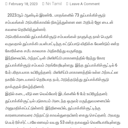
Nri Tamil
On
February 18, 2023
Leave A Comment
அமெரிக்காவில்
2023ஆம் ஆண்டில் இரண்டே மாதங்களில் 73 துப்பாக்கிச்சூடு
பெருகி
சம்பவங்கள் அமெரிக்காவில் நிகழ்ந்துள்ளன என அதிபர் ஜோ பைடன்
வரும்
கவலை தெரிவித்துள்ளார்.
தூப்பாக்கி
அமெரிக்காவில் துப்பாக்கிச்சூடு சம்பவங்கள் நாளுக்கு நாள் பெருகி
கலாச்சாரம்
–
வருவதால் துப்பாக்கி பயன்பாட்டிற்கு கட்டுப்பாடு விதிக்க வேண்டும் என்ற
மீண்டும்
கோரிக்கை சமீப காலமாக அதிகரித்து வருகிறது.
ஓர்
இந்நிலையில், அந்நாட்டின் மிஸிசிப்பி மாகாணத்தில் நேற்று கோர
துப்பாக்கி
துப்பாக்கிச்சூடு சம்பவம் அரங்கேறியுள்ளது. இந்த துப்பாக்கிச்சூட்டில் 6
சூடு
பேர் பரிதாபமாக உயிரிழந்தனர். மிஸிசிப்பி மாகாணத்தில் உள்ள அர்கபட்லா
சம்பவம்,
நகரில் அடையாளம் தெரியாத நபர், அடுத்தடுத்து துப்பாக்கிச்சூடு
6
தாக்குதல் நிகழ்த்தினார்.
பேர்
இதில் கடை, வீடு என வெவ்வோர் இடங்களில் 6 பேர் உயிரிழந்தனர்.
பலி
துப்பாக்கிச்சூட்டில் படுகாயம் அடைந்த ஒருவர் மருத்துவமனையில்
அனுமதிக்கப்பட்டுள்ளார். இந்நிலையில், துப்பாக்கிச்சூட்டிற்கு
காரணமானவரை அந்நாட்டு காவல்துறையினர் கைது செய்தனர். அவரது
பெயர் ரிச்சர்ட் டாலே எனவும் வயது 53 என்ற தகவலும் வெளியாகியுள்ளது.