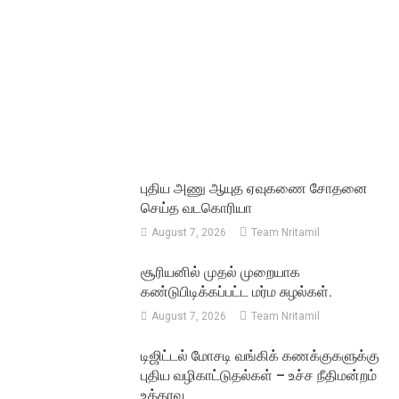
புதிய அணு ஆயுத ஏவுகணை சோதனை
செய்த வடகொரியா
August 7, 2026
Team Nritamil
சூரியனில் முதல் முறையாக
கண்டுபிடிக்கப்பட்ட மர்ம சுழல்கள்.
August 7, 2026
Team Nritamil
டிஜிட்டல் மோசடி வங்கிக் கணக்குகளுக்கு
புதிய வழிகாட்டுதல்கள் – உச்ச நீதிமன்றம்
உத்தரவு