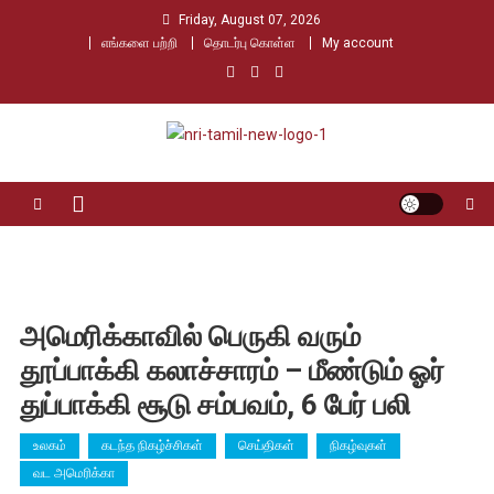
Skip
Friday, August 07, 2026
to
எங்களை பற்றி
தொடர்பு கொள்ள
My account
content
Nri Tamil
உலக தமிழர்களின் உரத்த குரல்
அமெரிக்காவில் பெருகி வரும்
தூப்பாக்கி கலாச்சாரம் – மீண்டும் ஓர்
துப்பாக்கி சூடு சம்பவம், 6 பேர் பலி
உலகம்
கடந்த நிகழ்ச்சிகள்
செய்திகள்
நிகழ்வுகள்
வட அமெரிக்கா