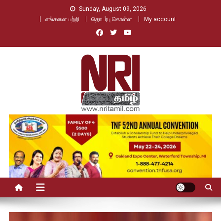
Skip
Sunday, August 09, 2026
to
எங்களை பற்றி
தொடர்பு கொள்ள
My account
content
Nri Tamil
உலக தமிழர்களின் உரத்த குரல்