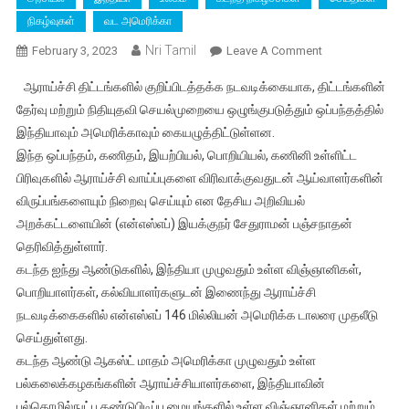
நிகழ்வுகள்
வட அமெரிக்கா
Nri Tamil
On
February 3, 2023
Leave A Comment
இந்தியா
ஆராய்ச்சி திட்டங்களில் குறிப்பிடத்தக்க நடவடிக்கையாக, திட்டங்களின்
–
தேர்வு மற்றும் நிதியுதவி செயல்முறையை ஒழுங்குபடுத்தும் ஒப்பந்தத்தில்
அமெரிக்கா
இந்தியாவும் அமெரிக்காவும் கையழுத்திட்டுள்ளன.
ஆராய்ச்சிகளில்
இந்த ஒப்பந்தம், கணிதம், இயற்பியல், பொறியியல், கணினி உள்ளிட்ட
இணைந்து
செயல்பட
பிரிவுகளில் ஆராய்ச்சி வாய்ப்புகளை விரிவாக்குவதுடன் ஆய்வாளர்களின்
முடிவு
விருப்பங்களையும் நிறைவு செய்யும் என தேசிய அறிவியல்
–
அறக்கட்டளையின் (என்எஸ்எப்) இயக்குநர் சேதுராமன் பஞ்சநாதன்
இருநாடுக்களுக்
தெரிவித்துள்ளார்.
ஒப்பந்தம்
கடந்த ஐந்து ஆண்டுகளில், இந்தியா முழுவதும் உள்ள விஞ்ஞானிகள்,
கையெழுத்தானது
பொறியாளர்கள், கல்வியாளர்களுடன் இணைந்து ஆராய்ச்சி
நடவடிக்கைகளில் என்எஸ்எப் 146 மில்லியன் அமெரிக்க டாலரை முதலீடு
செய்துள்ளது.
கடந்த ஆண்டு ஆகஸ்ட் மாதம் அமெரிக்கா முழுவதும் உள்ள
பல்கலைக்கழகங்களின் ஆராய்ச்சியாளர்களை, இந்தியாவின்
பல்தொழில்நுட்ப கண்டுபிடிப்பு மையங்களில் உள்ள விஞ்ஞானிகள் மற்றும்