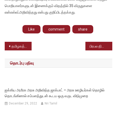
பொறியாளர்களுடன் இணைக்கும் விதத்தில் 35 விருதுகளை
என்எஸ்எப்அறிவித்தது என்பது குறிப்பிடத்தக்கது.
Like
comment
share
Post
தமிழகத்தில் பணிபுரியும் ரயில்வே ஊழியர்கள் கட்டாயம் தமிழ் தெரிந்திருக்க வேண்டும் – இந்திய ரயில்வே அறிவிப்பு
பிரபல திரைப்பட பாடகி வாணி ஜெயராம் திடீர் மரணம் – ரசிகர்கள், திரையுலகம் அதிர்ச்சி
navigation
தொடர்பு பதிவு
ஐக்கிய அமீரக அரசு அறிவித்த ஜாக்பாட் – அரசு ஊழியர்கள் தொழில்
தொடங்கினால் சம்பளத்துடன் கூடய ஒரு வருட விடுமுறை
December 29, 2022
Nri Tamil