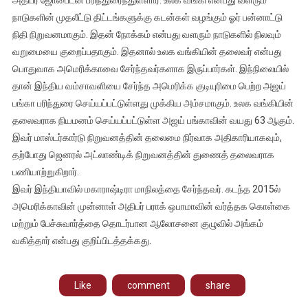
அதிபர் ஜோபைடன் பரிந்துரைந்துள்ளார். உலக வங்கி என்பது வளரும்
வம்சாவளியை
நாடுகளின் முதலீட்டு திட்டங்களுக்கு கடன்கள் வழங்கும் ஓர் பன்னாட்டு
சேர்ந்த
நிதி நிறுவனமாகும். இதன் நோக்கம் என்பது வளரும் நாடுகளில் நிலவும்
அஜய்
வறுமையை குறைப்பதாகும். இதனால் உலக வங்கியின் தலைவர் என்பது
பங்கா
பொதுவாக அமெரிக்காவை சேர்ந்தவர்களாக இருப்பார்கள். இந்நிலையில்
பெயர்
தான் இந்திய வம்சாவளியை சேர்ந்த அமெரிக்க குடியுரிமை பெற்ற அஜய்
பரிந்துரை
பங்கா பரிந்துரை செய்யப்பட்டுள்ளது முக்கிய அம்சமாகும். உலக வங்கியின்
தலைவராக நியமனம் செய்யப்பட்டுள்ள அஜய் பங்காவின் வயது 63 ஆகும்.
இவர் மாஸ்டர்கார்டு நிறுவனத்தின் தலைமை நிர்வாக அதிகாரியாகவும்,
தற்போது ஜெனரல் அட்லாண்டிக் நிறுவனத்தின் துணைத் தலைவராக
பணியாற்றுகிறார்.
இவர் இந்தியாவில் மகாராஷ்டிரா மாநிலத்தை சேர்ந்தவர். கடந்த 2015ல்
அமெரிக்காவின் முன்னாள் அதிபர் பராக் ஒபாமாவின் வர்த்தக கொள்கை
மற்றும் பேச்சுவார்த்தை தொடர்பான ஆலோசனை குழுவில் அங்கம்
வகித்தார் என்பது குறிப்பிடத்தக்கது.
Like
comment
share