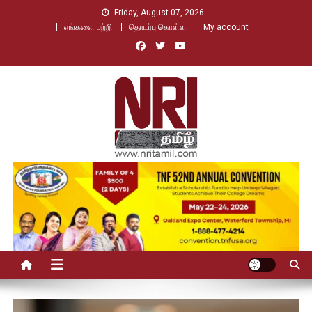
Skip
Friday, August 07, 2026
to
எங்களை பற்றி
தொடர்பு கொள்ள
My account
content
Nri Tamil
உலக தமிழர்களின் உரத்த குரல்