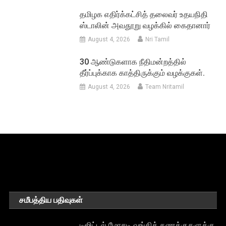
தமிழக எதிர்க்கட்சித் தலைவர் உதயநிதி
ஸ்டாலின் அவதூறு வழக்கில் கைதானார்
August 4, 2026
Nri Tamil
30 ஆண்டுகளாக நீதிமன்றத்தில்
தீர்ப்புக்காக காத்திருக்கும் வழக்குகள்.
August 4, 2026
Team Nritamil
சமீபத்திய பதிவுகள்
டிஜிட்டல் மோசடி வங்கிக் கணக்குகளுக்கு