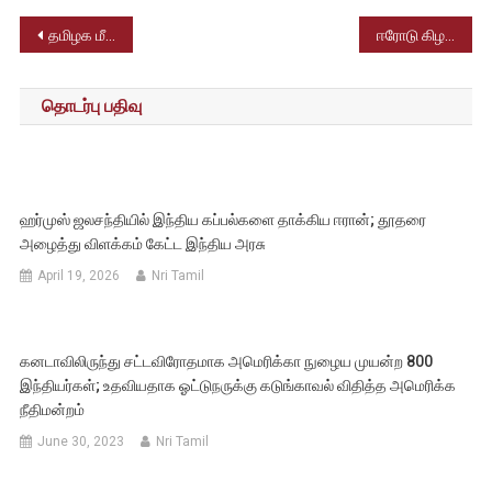
Post
தமிழக மீனவர்கள் மீது இலங்கை கடற்படை தாக்குதல் – 6 மீனவர்கள் காயம்
ஈரோடு கிழக்கு இடைத்தேர்தலை ரத்து செய்யக்கோரி தொடரப்பட்டு வழக்குகள் தள்ளுபடி – சென்னை உயர்நீதிமன்றம் அதிரடி
navigation
தொடர்பு பதிவு
ஹர்முஸ் ஜலசந்தியில் இந்திய கப்பல்களை தாக்கிய ஈரான்; தூதரை
அழைத்து விளக்கம் கேட்ட இந்திய அரசு
April 19, 2026
Nri Tamil
கனடாவிலிருந்து சட்டவிரோதமாக அமெரிக்கா நுழைய முயன்ற 800
இந்தியர்கள்; உதவியதாக ஓட்டுநருக்கு கடுங்காவல் விதித்த அமெரிக்க
நீதிமன்றம்
June 30, 2023
Nri Tamil