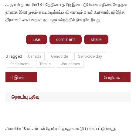
கூரும் விதமாக மே18ம் தேதியை தமிழ் இனப்படுகொலை நினைவேந்தல்
நாளாக இனி முதல் கடைபிடிக்கப்படும் எனவும் அவர் பேசினார். ஏற்இந்த
தீர்மானம் ஏகமனதாக நாடாளுமன்றத்தில் நிறைவேறியது.
Like
comment
share
Tagged
Canada
Genocide
Genocide day
Parliamemt
Tamils
War crimes
Post
இலங்கை இந்தியர்களுக்கு இந்திய வெளியுறவுத் துறை உத்தரவு
பேரறிவாளன் வழக்கு முதலும் முடிவும்
navigation
தொடர்பு பதிவு
சீனாவில் 10 லட்சம் டன் தோரியம் தாது கண்டுபிடிக்கப்பட்டுள்ளது.