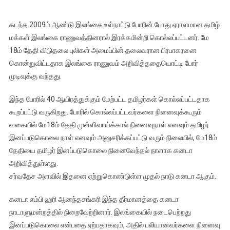
மே-18
தமிழர்
கடந்த 2009ம் ஆண்டு இலங்கை உள்நாட்டு போரின் போது ஏராளமான தமிழ்
இனப்படுகொலை
மக்கள் இலங்கை ராணுவத்தினரால் இரக்கமின்றி கொல்லப்பட்டனர். மே
நினைவு
18ம் தேதி விடுதலை புலிகள் அமைப்பின் தலைவரான பிரபாகரனை
நாளாக
கொன்றுவிட்டதாக இலங்கை ராணுவம் அறிவித்ததையொட்டி போர்
கனடா
முடிவுக்கு வந்தது.
பாராளுமன்றம்
அறிவிப்பு
இந்த போரில் 40 ஆயிரத்துக்கும் மேற்பட்ட தமிழர்கள் கொல்லப்பட்டதாக
கூறப்பட்டு வருகிறது. போரில் கொல்லப்பட்டவர்களை நினைவுக்கூரும்
வகையில் மே18ம் தேதி முள்ளிவாய்க்கால் நினைவுநாள் எனவும் தமிழர்
இனப்படுகொலை நாள் எனவும் அனுசரிக்கப்பட்டு வரும் நிலையில், மே18ம்
தேதியை தமிழர் இனப்படுகொலை நினைவேந்தல் நாளாக கனடா
அறிவித்துள்ளது.
சர்வதேச அளவில் இதனை ஏற்றுகொண்டுள்ள முதல் நாடு கனடா ஆகும்.
கனடா எம்பி ஹரி ஆனந்தசங்கரி இந்த தீர்மானத்தை கனடா
நாடாளுமன்றத்தில் நிறைவேற்றினார். இலங்கையில் நடைபெற்றது
இனப்படுகொலை என்பதை ஏற்பதாகவும், அதில் பலியானவர்களை நினைவு