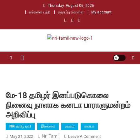
Skip
Thursday, August 06, 2026
to
எங்களை பற்றி
தொடர்பு கொள்ள
My account
content
Nri Tamil
உலக தமிழர்களின் உரத்த குரல்
மே-18 தமிழர் இனப்படுகொலை
நினைவு நாளாக கனடா பாராளுமன்றம்
அறிவிப்பு
NRI தமிழ் டிவி
இலங்கை
உலகம்
கனடா
Nri Tamil
On
May 21, 2022
Leave A Comment