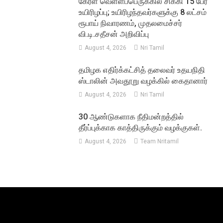
கேரள வெள்ளப்பெருக்கில் சிக்கி 15 பேர்
உயிரிழப்பு; உயிரிழந்தவர்களுக்கு 8 லட்சம்
ரூபாய் நிவாரணம், முதலமைச்சர்
வி.டி.சதீசன் அறிவிப்பு
August 4, 2026
Nri Tamil
தமிழக எதிர்க்கட்சித் தலைவர் உதயநிதி
ஸ்டாலின் அவதூறு வழக்கில் கைதானார்
August 4, 2026
Nri Tamil
30 ஆண்டுகளாக நீதிமன்றத்தில்
தீர்ப்புக்காக காத்திருக்கும் வழக்குகள்.
August 4, 2026
Team Nritamil