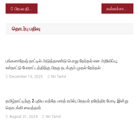
Post
பிரபல திரைப்பட தயாரிப்பு நிறுவனமான லைகா அலுவலங்களில் அமலாக்கத்துறை சோதனை
கள்ளச்சாராய மரணங்கள் குறித்து தமிழக அரசிடம் விளக்கம் கேட்டு தேசிய மனித உரிமைகள் ஆணையம் நோட்டீஸ்
navigation
தொடர்பு பதிவு
பங்களாதேஷ் நாட்டில் அடுத்தாண்டு பொது தேர்தல் என அறிவிப்பு;
உள்நாட்டு போராட்டத்திற்கு பிறகு நடக்கும் முதல் தேர்தல்
December 13, 2025
Nri Tamil
தமிழ்நாட்டிற்கு 2 புதிய வந்தே பாரத் ரயில்; பிரதமர் நரேந்திர மோடி இன்று
தொடங்கி வைத்தார்
August 31, 2024
Nri Tamil