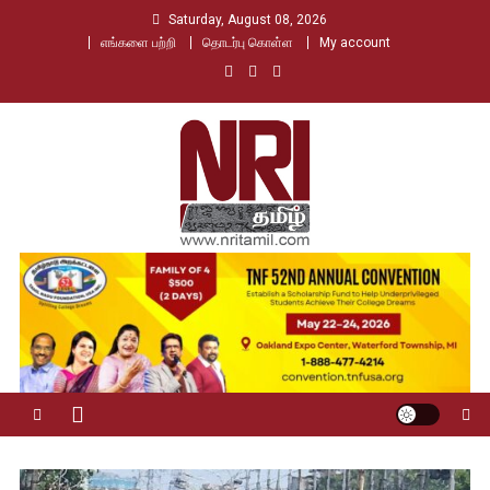
Skip
Saturday, August 08, 2026
to
எங்களை பற்றி
தொடர்பு கொள்ள
My account
content
Nri Tamil
உலக தமிழர்களின் உரத்த குரல்