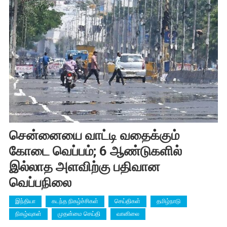
சென்னையை வாட்டி வதைக்கும்
கோடை வெப்பம்; 6 ஆண்டுகளில்
இல்லாத அளவிற்கு பதிவான
வெப்பநிலை
இந்தியா
கடந்த நிகழ்ச்சிகள்
செய்திகள்
தமிழ்நாடு
நிகழ்வுகள்
முதன்மை செய்தி
வானிலை