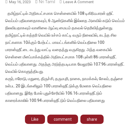
Nri Tamil
On
May 16, 2023
Leave A Comment
சென்னையை
தமிழ்நாட்டில் அதிகபட்சமாக சென்னையில் 108 டிகிரிஃபாரன் ஹிட்
வாட்டி
வெப்பம் பதிவானதாகவும், 6 ஆண்டுகளில் இல்லாத அளவில் கடும் வெப்பம்
வதைக்கும்
நிலவியதாகவும் வானிலை ஆய்வு மையம் தகவல் தெரிவித்துள்ளது.
கோடை
தமிழ்நாட்டில் கத்தரி வெயில் உச்சம் காட்டி வரும் நிலையில், கடந்த சில
வெப்பம்;
6
நாட்களாக 10க்கும் மேற்பட்ட மாவட்டங்களில் வெப்பநிலை 100
ஆண்டுகளில்
பாரான்ஹீட்டை கடந்து வாட்டி வதைத்து வருகிறது. அந்த வகையில்
இல்லாத
சென்னை மீனப்பாக்கத்தில் அதிகபட்சமாக 108 புள்ளி 86 பாரான்ஹீட்
அளவிற்கு
வெப்பம் பதிவானது. அதற்கு அடுத்தபடியாக வேலூரில் 107.96 பாரான்ஹீட்
பதிவான
வெயில் கொளுத்தியது.
வெப்பநிலை
கரூர், ஈரோடு, மதுரை, திருச்சி, தருமபுரி, நாகை, நாமக்கல், சேலம், தஞ்சை
உள்பட 20 இடங்களிலும் 100 பாரான்ஹீட்டுக்கு மேலாக வெப்பநிலை
பதிவானது. இதே போல் புதுச்சேரியில் 106.16 பாரான்ஹீட்டும்
காரைக்காலில் 100.94 பாரான்ஹீட்டும் வெப்பநிலை பதிவானது
Like
comment
share