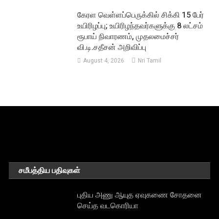
கேரள வெள்ளப்பெருக்கில் சிக்கி 15 பேர்
உயிரிழப்பு; உயிரிழந்தவர்களுக்கு 8 லட்சம்
ரூபாய் நிவாரணம், முதலமைச்சர்
வி.டி.சதீசன் அறிவிப்பு
August 4, 2026
Nri Tamil
சமீபத்திய பதிவுகள்
புதிய அணு ஆயுத ஏவுகணை சோதனை
செய்த வடகொரியா