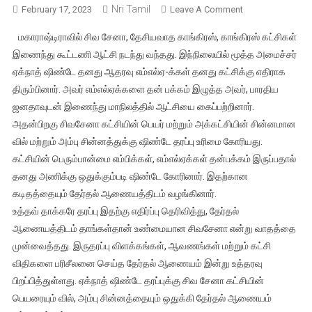
Nri Tamil
On
February 17, 2023
Leave A Comment
மகாராஷ்டிரா
மகாராஷ்டிராவில் சிவ சேனா, தேசியவாத காங்கிரஸ், காங்கிரஸ் கட்சிகள்
அரசியலில்
இணைந்து கூட்டணி ஆட்சி நடந்து வந்தது. இந்நிலையில் மூத்த அமைச்சர்
புதிய
ஏக்நாத் ஷிண்டே தனது ஆதரவு எம்எல்ஏ-க்கள் தனது கட்சிக்கு எதிராக
திருப்பம்
திரும்பினார். அவர் எம்எல்ஏக்களை தன் பக்கம் இழுத்த அவர், பாரதிய
–
ஷிண்டே
ஜனதாவுடன் இணைந்து மாநிலத்தில் ஆட்சியை கைப்பற்றினார்.
அணி
அதன்பிறகு சிவசேனா கட்சியின் பெயர் மற்றும் அக்கட்சியின் சின்னமான
தான்
வில் மற்றும் அம்பு சின்னத்துக்கு ஷிண்டே தரப்பு உரிமை கோரியது.
சிவசேனா
கட்சியின் பெரும்பான்மை எம்பிக்கள், எம்எல்ஏக்கள் தன்பக்கம் இருப்பதால்
என
தனது அணிக்கு ஒதுக்கும்படி ஷிண்டே கோரினார். இதற்கான
தேர்தல்
கடிதத்தையும் தேர்தல் ஆணையத்திடம் வழங்கினார்.
ஆணையம்
உத்தவ் தாக்கரே தரப்பு இதற்கு எதிர்ப்பு தெரிவித்து, தேர்தல்
அங்கிகாரம்
ஆணையத்திடம் தாங்கள்தான் உண்மையான சிவசேனா என்று வாதத்தை
முன்வைத்தது. இருதரப்பு விளக்கங்கள், ஆவணங்கள் மற்றும் கட்சி
விதிகளை பரிசீலனை செய்த தேர்தல் ஆணையம் இன்று உத்தரவு
பிறப்பித்துள்ளது. ஏக்நாத் ஷிண்டே தரப்புக்கு சிவ சேனா கட்சியின்
பெயரையும் வில், அம்பு சின்னத்தையும் ஒதுக்கி தேர்தல் ஆணையம்