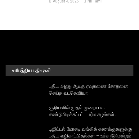
August 4, 2026
Nri Tamil
சமீபத்திய பதிவுகள்
புதிய அணு ஆயுத ஏவுகணை சோதனை
செய்த வடகொரியா
சூரியனில் முதல் முறையாக
கண்டுபிடிக்கப்பட்ட மர்ம சுழல்கள்.
டிஜிட்டல் மோசடி வங்கிக் கணக்குகளுக்கு
புதிய வழிகாட்டுதல்கள் – உச்ச நீதிமன்றம்