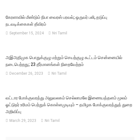
கேரளாவில் மீண்டும் நிபா வைரஸ் பரவல்; ஒருவர் பலி, தடுப்பு
நடவடிக்கைகள் தீவிரம்
September 15, 2024
Nri Tamil
அஇஅதிமுக பொதுக்குழு மற்றும் செயற்குழு கூட்டம் சென்னையில்
நடைபெற்றது; 23 தீர்மானங்கள் நிறைவேற்றம்
December 26, 2023
Nri Tamil
வட்டார போக்குவரத்து அலுவலகம் செல்லாமலே இணையத்தளம் மூலம்
ஓட்டுநர் உரிமம் பெற்றுக் கொள்ளமுடியும் – தமிழக போக்குவரத்துத் துறை
அறிவிப்பு
March 29, 2023
Nri Tamil