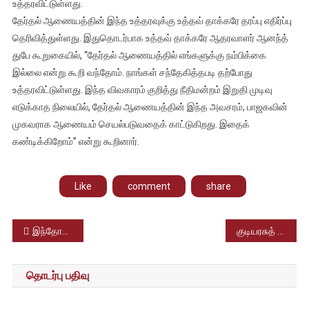
உத்தரவிட்டுள்ளது.
தேர்தல் ஆணையத்தின் இந்த உத்தரவுக்கு உத்தவ் தாக்கரே தரப்பு எதிர்ப்பு
தெரிவித்துள்ளது. இதுதொடர்பாக உத்தவ் தாக்கரே ஆதரவாளர் ஆனந்த்
துபே கூறுகையில், “தேர்தல் ஆணையத்தில் எங்களுக்கு நம்பிக்கை
இல்லை என்று கூறி வந்தோம். நாங்கள் சந்தேகித்தபடி தற்போது
உத்தரவிட்டுள்ளது. இந்த விவகாரம் குறித்து நீதிமன்றம் இறுதி முடிவு
எடுக்காத நிலையில், தேர்தல் ஆணையத்தின் இந்த அவசரம், பாஜகவின்
முகவராக ஆணையம் செயல்படுவதைக் காட்டுகிறது. இதைக்
கண்டிக்கிறோம்” என்று கூறினார்.
Like
comment
share
Post
இந்தோனேஷியாதீவில் நிலநடுக்கம் – ரிக்டர் அளவுகோலில் 6.1ஆக பதிவாகியதால் மக்கள் அச்சம்
குடியரசுத் தலைவரின் தமிழக பயணம் – கோவை ஈஷா மகா சிவராத்திரி விழாவில் கலந்துகொண்டார்
navigation
தொடர்பு பதிவு