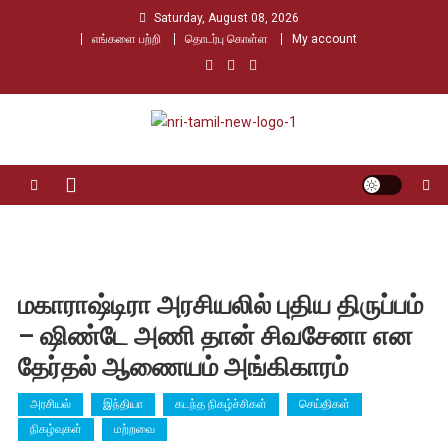
Skip
Saturday, August 08, 2026
to
எங்களை பற்றி
தொடர்பு கொள்ள
My account
content
Nri Tamil
உலக தமிழர்களின் உரத்த குரல்
மகாராஷ்டிரா அரசியலில் புதிய திருப்பம்
– ஷிண்டே அணி தான் சிவசேனா என
தேர்தல் ஆணையம் அங்கிகாரம்
அரசியல்
இந்தியா
கடந்த நிகழ்ச்சிகள்
செய்திகள்
நிகழ்வுகள்
மற்றவை