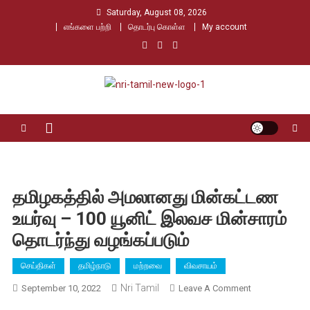
Skip
Saturday, August 08, 2026
to
எங்களை பற்றி
தொடர்பு கொள்ள
My account
content
Nri Tamil
உலக தமிழர்களின் உரத்த குரல்
தமிழகத்தில் அமலானது மின்கட்டண
உயர்வு – 100 யூனிட் இலவச மின்சாரம்
தொடர்ந்து வழங்கப்படும்
செய்திகள்
தமிழ்நாடு
மற்றவை
விவசாயம்
Nri Tamil
On
September 10, 2022
Leave A Comment
தமிழகத்தில்