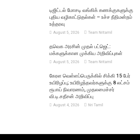
டிஜிட்டல் மோசடி வங்கிக் கணக்குகளுக்கு
புதிய வழிகாட்டுதல்கள் – உச்ச நீதிமன்றம்
உத்தரவு
August 5, 2026
Team Nritamil
தவெக அரசின் முதல் பட்ஜெட்:
மக்களுக்கான முக்கிய அறிவிப்புகள்
August 5, 2026
Team Nritamil
கேரள வெள்ளப்பெருக்கில் சிக்கி 15 பேர்
உயிரிழப்பு; உயிரிழந்தவர்களுக்கு 8 லட்சம்
ரூபாய் நிவாரணம், முதலமைச்சர்
வி.டி.சதீசன் அறிவிப்பு
August 4, 2026
Nri Tamil