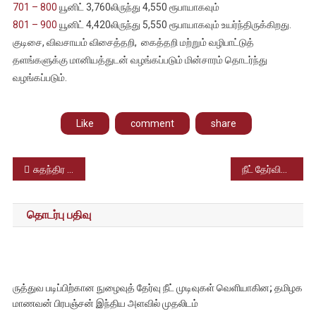
701 – 800
யூனிட் 3,760லிருந்து 4,550 ரூபாயாகவும்
801 – 900
யூனிட் 4,420லிருந்து 5,550 ரூபாயாகவும் உயர்ந்திருக்கிறது.
குடிசை, விவசாயம் விசைத்தறி, கைத்தறி மற்றும் வழிபாட்டுத்
தளங்களுக்கு மானியத்துடன் வழங்கப்படும் மின்சாரம் தொடர்ந்து
வழங்கப்படும்.
Like
comment
share
Post
சுதந்திர போராட்ட வீரர் இமானுவேல் சேகரன் நினைவு தினம் செப்டம்பர் 11ம் தேதி அனுசரிக்கப்படுகிறது
நீட் தேர்வில் 80% அரசுப் பள்ளி மாணவர்கள் தோல்வி – அதிர்ச்சியில் பள்ளிக் கல்வித்துறை
navigation
தொடர்பு பதிவு
ருத்துவ படிப்பிற்கான நுழைவுத் தேர்வு நீட் முடிவுகள் வெளியாகின; தமிழக
மாணவன் பிரபஞ்சன் இந்திய அளவில் முதலிடம்