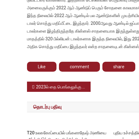
நபர்
அனைவருக்கும் 2022 ஆம் ஆண்டுப் பெரும் சோதனை காலமாகவ
என்ற
இந்த நிலையில் 2022 ஆம் ஆண்டில் பல ஆண்டுகளின் முயற்சியின் க
கின்ன
டாலர் சொத்து மதிப்பீட்டை இழந்தார். 2000ஆவது ஆண்டில் ஜப்பா
சாதன
டாலர்களை இழந்திருந்ததே கின்னஸ் சாதனையாக இருந்துள்ளது
இடம்பி
மாதத்தில் 320 பில்லியன் டாலர்களாக இருந்த நிலையில், இது 2
எலான்
அதிக சொத்து மதிப்பை இழந்தவர் என்ற சாதனையுடன் கின்னஸ் சா
மஸ்க்
Like
comment
share
Post
2023ல் தை பொங்கலுக்கு அதிரடியாக வெளியான அஜித் நடிக்கும் துணிவு – விமர்சனம்
navigation
தொடர்பு பதிவு
T20 உலககோப்பையில் பங்களாதேஷ் அணியை
புதிய உச்சத்தி