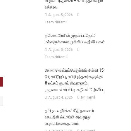
வழிகாட்டுதல்கள் – உச்ச நீதிமன்றம்
உத்தரவு
August 5, 2026
Team Nritamil
தவெக அரசின் முதல் பட்ஜெட்:
மக்களுக்கான முக்கிய அறிவிப்புகள்
August 5, 2026
Team Nritamil
கேரள வெள்ளப்பெருக்கில் சிக்கி 15
பேர் உயிரிழப்பு; உயிரிழந்தவர்களுக்கு
8 லட்சம் ரூபாய் நிவாரணம்,
முதலமைச்சர் வி.டி.சதீசன் அறிவிப்பு
August 4, 2026
Nri Tamil
தமிழக எதிர்க்கட்சித் தலைவர்
உதயநிதி ஸ்டாலின் அவதூறு
வழக்கில் கைதானார்