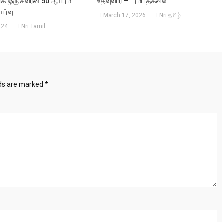
க ஒரு சவரன் 50 ஆயிரம்
உதவுவார் – ட்ரம்ப் தகவல்
யர்வு
March 17, 2026
Nri தமிழ்
024
Nri Tamil
lds are marked
*