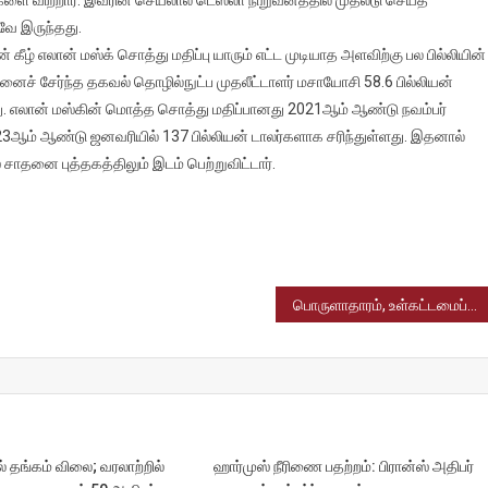
ே இருந்தது.
ீழ் எலான் மஸ்க் சொத்து மதிப்பு யாரும் எட்ட முடியாத அளவிற்கு பல பில்லியின்
ஸ்
னைச் சேர்ந்த தகவல் தொழில்நுட்ப முதலீட்டாளர் மசாயோசி 58.6 பில்லியன்
ையில்
. எலான் மஸ்கின் மொத்த சொத்து மதிப்பானது 2021ஆம் ஆண்டு நவம்பர்
டித்துள்ளார்
023ஆம் ஆண்டு ஜனவரியில் 137 பில்லியன் டாலர்களாக சரிந்துள்ளது. இதனால்
தனை புத்தகத்திலும் இடம் பெற்றுவிட்டார்.
பொருளாதாரம், உள்கட்டமைப்பு போன்றவைகளில் மாநிலங்களுக்கிடையே தரவரிசைப் பட்டியல் வெளியிடு – தமிழகம் மூன்றாம் இடம்
ல் தங்கம் விலை; வரலாற்றில்
ஹார்முஸ் நீரிணை பதற்றம்: பிரான்ஸ் அதிபர்