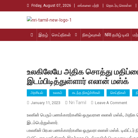
Skip
Friday, August 07, 2026
எங்களை பற்றி
தொடர்பு கொள்ள
to
content
Nri Tamil
உலக தமிழர்களின் உரத்த குரல்
இதழ்
செய்திகள்
நிகழ்வுகள்
NRI தமிழ் டிவி
மற
உலகிலேயே அதிக சொத்து மதிப்பை
இடம்பிடித்துள்ளார் எலான் மஸ்க்
அரசியல்
உலகம்
கடந்த நிகழ்ச்சிகள்
செய்திகள்
ந
Nri Tamil
On
January 11, 2023
Leave A Comment
உலகி
உலகின் பெரும் பணக்காரர்களில் ஒருவரான எலான் மஸ்க், அதி
அதிக
இடம்பெற்றுள்ளார்.
சொத்த
பஉலகின் பிரபல பணக்காரர்களில ஒருவரா எலான் மஸ்க். டிவிட்ட
மதிப்
டுவிட்டரை வாங்கினார். இதற்காக டெஸ்லாவின் பெருமளவு பங்குக
இழந்த