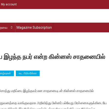
My account
்றவை
Magazine Subscription
 இழந்த நபர் என்ற கின்னஸ் சாதனையில்
ிகழ்வுகள்
வட அமெரிக்கா
லேயே
க சொத்து மதிப்பை இழந்தவர் என சாதனையுடன் கின்னஸ் சாதனையில்
ு
ர் நிறுவனத்தை வாங்குவதாக அறிவித்து பின்னர் பல்வேறு பிரச்னைகளுக்கிடையே
பை
ளை விற்றார். இவரின் செயலால் டெஸ்லா நிறுவனத்தில் முதலீடு செய்த