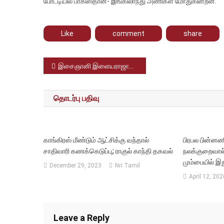
போட்டியில் பாகிஸ்தான்- இங்கிலாந்து அணிகள் மோதுகின்றன.
Like
comment
share
Post
இசைஞானி இளையராஜாவிற்கு கவுரவ டாக்டர் பட்டத்தை பிரிதமர் மோடி வழங்கினார்
navigation
தொடர்பு பதிவு
காங்கிரஸ் மீண்டும் ஆட்சிக்கு வந்தால்
பிரபல பின்னண
சாதிவாரி கணக்கெடுப்பு; ராகுல் காந்தி தகவல்
நலக்குறைவால
மும்பையில் இற
December 29, 2023
Nri Tamil
April 12, 202
Leave a Reply