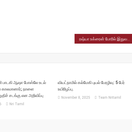
ரஷ்யா உக்ரைன் போரில் இதுவரை 2 லட்சம் ராணுவ வீரர்கள் உயிரிழப்பு – அமெரிக்கா குற்றச்சாட்டு
ி பாடகி ஆஷா போஸ்லே உடல்
வியட்நாமில் கல்மேகி புயல் பேரழிவு: 5 பேர்
் காலமானார்; நாளை
உயிரிழப்பு.
ுதிச் சடங்கு என அறிவிப்பு
November 8, 2025
Team Nritamil
6
Nri Tamil