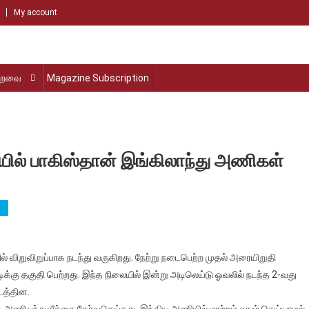
My account
்றவை
Magazine Subscription
யில் பாகிஸ்தான் இங்கிலாந்து அணிகள்
0
் விறுவிறுப்பாக நடந்து வருகிறது. நேற்று நடைபெற்ற முதல் அரையிறுதி
க
டிக்கு தகுதி பெற்றது. இந்த நிலையில் இன்று அடிலெய்டு ஓவலில் நடந்த 2-வது
ப்பை
டத்தின.
திப்
 அணி பந்துவீச்சை தேர்வுசெய்தது. இந்திய அணியில் மாற்றம் ஏதும் செய்யாமல்
்டியில்