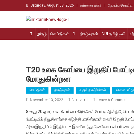
Skip
Saturday, August 08, 2026
எங்களை பற்றி
தொடர்பு கொள்ள
to
content
Nri Tamil
உலக தமிழர்களின் உரத்த குரல்
இதழ்
செய்திகள்
நிகழ்வுகள்
NRI தமிழ் டிவி
மற
T20 உலக கோப்பை இறுதிப் போட்டி
மோதுகின்றன
செய்திகள்
நிகழ்வுகள்
வரும் நிகழ்ச்சிகள்
விளையாட்டு
Nri Tamil
On
November 13, 2022
Leave A Comment
T2
8-வது 20 ஓவர் உலக கோப்பை கிரிக்கெட் போட்டி ஆஸ்திரேலியாவில
உல
போட்டியில் நியூசிலாந்தை வீழ்த்தி பாகிஸ்தான் அணி இறுதி போட்
கோ
அரைஇறுதியில் இந்தியா – இங்கிலாந்து அணிகள் பலப்பரீட்சை ந
இறு
இந்த போட்டியில் இங்கிலாந்து அணி டாஸ் வென்ற நிலையில், அந்த
போட