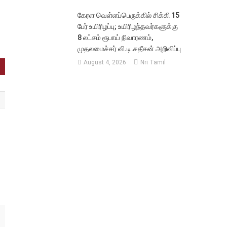
கேரள வெள்ளப்பெருக்கில் சிக்கி 15
பேர் உயிரிழப்பு; உயிரிழந்தவர்களுக்கு
8 லட்சம் ரூபாய் நிவாரணம்,
முதலமைச்சர் வி.டி.சதீசன் அறிவிப்பு
August 4, 2026
Nri Tamil