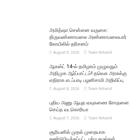
அமித்ஷா சென்னை வருகை:
திருவண்ணாமலை அண்ணாமலையார்
கோயிலில் தரிசனம்
August 8, 2026
Team Nritamil
ஆகஸ்ட் 14-ல் தமிழகம் முழுவதும்
அதிமுக ஆர்ப்பாட்டம்! தவெக அரசுக்கு
எதிராக எடப்பாடி பழனிசாமி அறிவிப்பு
August 8, 2026
Team Nritamil
புதிய அணு ஆயுத ஏவுகணை சோதனை
செய்த வடகொரியா
August 7, 2026
Team Nritamil
சூரியனில் முதல் முறையாக
கண்டுபிடிக்கப்பட்ட மர்ம சுழல்கள்.