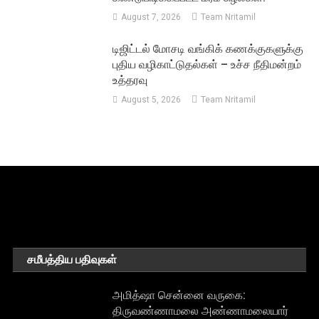
August 7, 2026
Team Nritamil
டிஜிட்டல் மோசடி வங்கிக் கணக்குகளுக்கு
புதிய வழிகாட்டுதல்கள் – உச்ச நீதிமன்றம்
உத்தரவு
August 5, 2026
Team Nritamil
சமீபத்திய பதிவுகள்
அமித்ஷா சென்னை வருகை:
திருவண்ணாமலை அண்ணாமலையார்