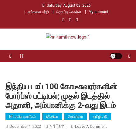
Skip
Saturday, August 08, 2026
to
எங்களை பற்றி
தொடர்பு கொள்ள
My account
content
Nri Tamil
உலக தமிழர்களின் உரத்த குரல்
இந்திய டாப் 100 கோடீசுவரர்களின்
போர்ப்ஸ் பட்டியல்; முதல் இடத்தில்
அதானி, அம்பானிக்கு 2-வது இடம்
Nri தமிழ் வணிகம்
இந்தியா
செய்திகள்
தமிழ்நாடு
Nri Tamil
On
December 1, 2022
Leave A Comment
இந்திய