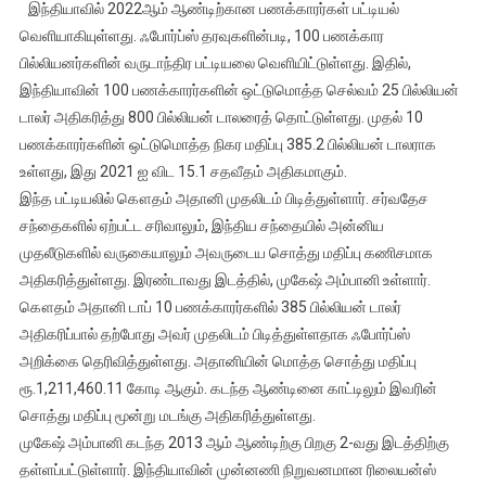
இந்தியாவில் 2022ஆம் ஆண்டிற்கான பணக்காரர்கள் பட்டியல்
டாப்
வெளியாகியுள்ளது. ஃபோர்ப்ஸ் தரவுகளின்படி, 100 பணக்கார
100
பில்லியனர்களின் வருடாந்திர பட்டியலை வெளியிட்டுள்ளது. இதில்,
கோடீசுவரர்களின்
இந்தியாவின் 100 பணக்காரர்களின் ஒட்டுமொத்த செல்வம் 25 பில்லியன்
போர்ப்ஸ்
பட்டியல்;
டாலர் அதிகரித்து 800 பில்லியன் டாலரைத் தொட்டுள்ளது. முதல் 10
முதல்
பணக்காரர்களின் ஒட்டுமொத்த நிகர மதிப்பு 385.2 பில்லியன் டாலராக
இடத்தில்
உள்ளது, இது 2021 ஐ விட 15.1 சதவீதம் அதிகமாகும்.
அதானி,
இந்த பட்டியலில் கௌதம் அதானி முதலிடம் பிடித்துள்ளார். சர்வதேச
அம்பானிக்கு
சந்தைகளில் ஏற்பட்ட சரிவாலும், இந்திய சந்தையில் அன்னிய
2-
முதலீடுகளில் வருகையாலும் அவருடைய சொத்து மதிப்பு கணிசமாக
வது
அதிகரித்துள்ளது. இரண்டாவது இடத்தில், முகேஷ் அம்பானி உள்ளார்.
இடம்
கௌதம் அதானி டாப் 10 பணக்காரர்களில் 385 பில்லியன் டாலர்
அதிகரிப்பால் தற்போது அவர் முதலிடம் பிடித்துள்ளதாக ஃபோர்ப்ஸ்
அறிக்கை தெரிவித்துள்ளது. அதானியின் மொத்த சொத்து மதிப்பு
ரூ.1,211,460.11 கோடி ஆகும். கடந்த ஆண்டினை காட்டிலும் இவரின்
சொத்து மதிப்பு மூன்று மடங்கு அதிகரித்துள்ளது.
முகேஷ் அம்பானி கடந்த 2013 ஆம் ஆண்டிற்கு பிறகு 2-வது இடத்திற்கு
தள்ளப்பட்டுள்ளார். இந்தியாவின் முன்னணி நிறுவனமான ரிலையன்ஸ்