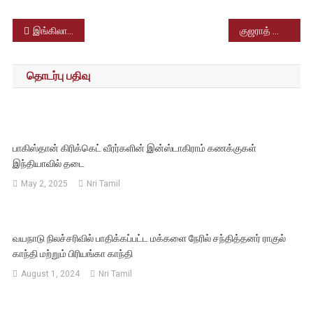
Post
இங்கிலாந்தில் வாரத்தில் 4 நாட்கள் வேலை திட்டத்தில் 100 நிறுவனங்கள் கையொப்பமிட்டுள்ளன
குஜராத் தேர்தல் 2022 – முதற்கட்ட வாக்குப்பதிவு முடிவடைந்தது
navigation
தொடர்பு பதிவு
பாகிஸ்தான் கிரிக்கெட் வீரர்களின் இன்ஸ்டாகிராம் கணக்குகள்
இந்தியாவில் தடை
May 2, 2025
Nri Tamil
வயநாடு நிலச்சரிவில் பாதிக்கப்பட்ட மக்களை நேரில் சந்தித்தனர் ராகுல்
காந்தி மற்றும் பிரியங்கா காந்தி
August 1, 2024
Nri Tamil