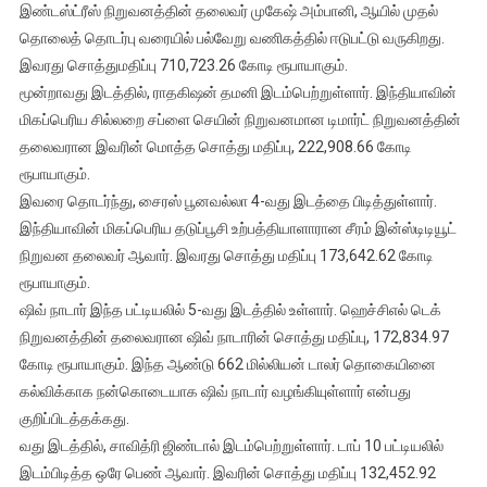
இண்டஸ்ட்ரீஸ் நிறுவனத்தின் தலைவர் முகேஷ் அம்பானி, ஆயில் முதல்
தொலைத் தொடர்பு வரையில் பல்வேறு வணிகத்தில் ஈடுபட்டு வருகிறது.
இவரது சொத்துமதிப்பு 710,723.26 கோடி ரூபாயாகும்.
மூன்றாவது இடத்தில், ராதகிஷன் தமனி இடம்பெற்றுள்ளார். இந்தியாவின்
மிகப்பெரிய சில்லறை சப்ளை செயின் நிறுவனமான டிமார்ட் நிறுவனத்தின்
தலைவரான இவரின் மொத்த சொத்து மதிப்பு, 222,908.66 கோடி
ரூபாயாகும்.
இவரை தொடர்ந்து, சைரஸ் பூனவல்லா 4-வது இடத்தை பிடித்துள்ளார்.
இந்தியாவின் மிகப்பெரிய தடுப்பூசி உற்பத்தியாளாரான சீரம் இன்ஸ்டிடியூட்
நிறுவன தலைவர் ஆவார். இவரது சொத்து மதிப்பு 173,642.62 கோடி
ரூபாயாகும்.
ஷிவ் நாடார் இந்த பட்டியலில் 5-வது இடத்தில் உள்ளார். ஹெச்சிஎல் டெக்
நிறுவனத்தின் தலைவரான ஷிவ் நாடாரின் சொத்து மதிப்பு, 172,834.97
கோடி ரூபாயாகும். இந்த ஆண்டு 662 மில்லியன் டாலர் தொகையினை
கல்விக்காக நன்கொடையாக ஷிவ் நாடார் வழங்கியுள்ளார் என்பது
குறிப்பிடத்தக்கது.
வது இடத்தில், சாவித்ரி ஜிண்டால் இடம்பெற்றுள்ளார். டாப் 10 பட்டியலில்
இடம்பிடித்த ஒரே பெண் ஆவார். இவரின் சொத்து மதிப்பு 132,452.92