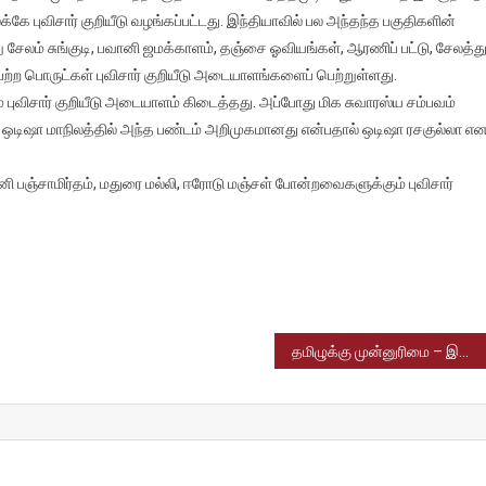
்கே புவிசார் குறியீடு வழங்கப்பட்டது. இந்தியாவில் பல அந்தந்த பகுதிகளின்
லா
ேலம் சுங்குடி, பவானி ஜமக்காளம், தஞ்சை ஓவியங்கள், ஆரணிப் பட்டு, சேலத்து
்ற பொருட்கள் புவிசார் குறியீடு அடையாளங்களைப் பெற்றுள்ளது.
் புவிசார் குறியீடு அடையாளம் கிடைத்தது. அப்போது மிக சுவாரஸ்ய சம்பவம்
 ஒடிஷா மாநிலத்தில் அந்த பண்டம் அறிமுகமானது என்பதால் ஒடிஷா ரசகுல்லா எ
ி பஞ்சாமிர்தம், மதுரை மல்லி, ஈரோடு மஞ்சள் போன்றவைகளுக்கும் புவிசார்
தமிழுக்கு முன்னுரிமை – இனி கையொப்பமும் கட்டாயம் தமிழில்