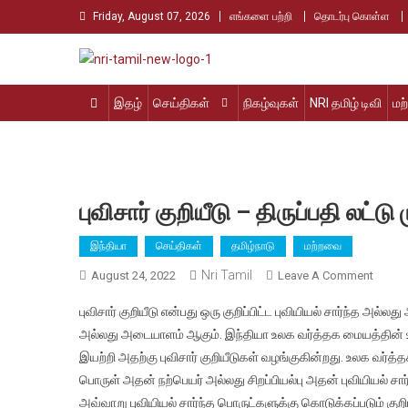
Skip
Friday, August 07, 2026
எங்களை பற்றி
தொடர்பு கொள்ள
to
content
Nri Tamil
உலக தமிழர்களின் உரத்த குரல்
இதழ்
செய்திகள்
நிகழ்வுகள்
NRI தமிழ் டிவி
மற
புவிசார் குறியீடு – திருப்பதி லட்
இந்தியா
செய்திகள்
தமிழ்நாடு
மற்றவை
Nri Tamil
On
August 24, 2022
Leave A Comment
புவிசார்
புவிசார் குறியீடு என்பது ஒரு குறிப்பிட்ட புவியியல் சார்ந்த அல
குறியீடு
அல்லது அடையாளம் ஆகும். இந்தியா உலக வர்த்தக மையத்தின் உற
–
இயற்றி அதற்கு புவிசார் குறியீடுகள் வழங்குகின்றது. உலக வர்த்
திருப்ப
பொருள் அதன் நற்பெயர் அல்லது சிறப்பியல்பு அதன் புவியியல் சா
லட்டு
முதல்
அவ்வாறு புவியியல் சார்ந்த பொருட்களுக்கு கொடுக்கப்படும் கு