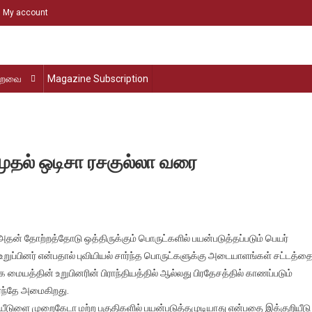
My account
்றவை
Magazine Subscription
டு முதல் ஒடிசா ரசகுல்லா வரை
்லது அதன் தோற்றத்தோடு ஒத்திருக்கும் பொருட்களில் பயன்படுத்தப்படும் பெயர்
ுப்பினர் என்பதால் புவியியல் சார்ந்த பொருட்களுக்கு அடையாளங்கள் சட்டத்த
தக மையத்தின் உறுபினரின் பிராந்தியத்தில் ஆல்லது பிரதேசத்தில் காணப்படும்
தி
ர்ந்தே அமைகிறது.
றியீடுளை முறைகேடா மற்ற பகுதிகளில் பயன்படுத்தமுடியாது என்பதை இக்குறியீடு