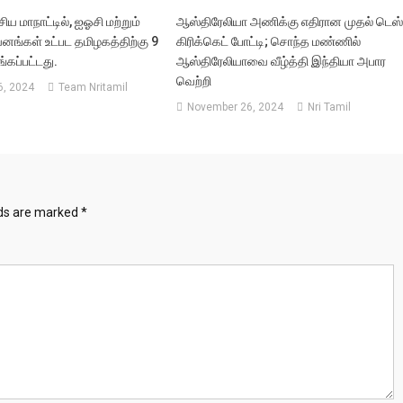
ிய மாநாட்டில், ஐஓசி மற்றும்
ஆஸ்திரேலியா அணிக்கு எதிரான முதல் டெஸ்
வனங்கள் உட்பட தமிழகத்திற்கு 9
கிரிக்கெட் போட்டி; சொந்த மண்ணில்
்கப்பட்டது.
ஆஸ்திரேலியாவை வீழ்த்தி இந்தியா அபார
வெற்றி
, 2024
Team Nritamil
November 26, 2024
Nri Tamil
lds are marked
*