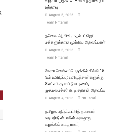
வழிகாட்டுதல்கள் – உச்ச நீதிமன்றம்
உத்தரவு
ப்
August 5, 2026
Team Nritamil
ன
தவெக அரசின் முதல் பட்ஜெட்:
மக்களுக்கான முக்கிய அறிவிப்புகள்
August 5, 2026
Team Nritamil
கேரள வெள்ளப்பெருக்கில் சிக்கி 15
பேர் உயிரிழப்பு; உயிரிழந்தவர்களுக்கு
8 லட்சம் ரூபாய் நிவாரணம்,
முதலமைச்சர் வி.டி.சதீசன் அறிவிப்பு
August 4, 2026
Nri Tamil
தமிழக எதிர்க்கட்சித் தலைவர்
உதயநிதி ஸ்டாலின் அவதூறு
வழக்கில் கைதானார்