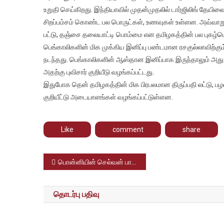
ஒடிசா
உறுதி செய்கிறது. இந்தியாவில் முதன்முதலில் டார்ஜிலிங் தேயிலைக
ரசகுல்
சிறப்பம்சம் கொண்ட பல பொருட்கள், உணவுகள் உள்ளன. அவ்வாறு ச
வரை
பட்டு, தஞ்சை தலையாட்டி பொம்மை என தமிழகத்தின் பல புகழ்பெற
பெங்காலிகளின் மிக முக்கிய இனிப்பு பண்டமான ரசகுல்லாவிற்கும
நடந்தது. பெங்காலிகளின் ஆஸ்தான இனிப்பாக இருந்தாலும் அது
அதற்கு புவிசார் குறியீடு வழங்கப்பட்டது.
இதுபோக தென் தமிழகத்தின் மிக பிரபலமான திருப்பதி லட்டு, பழன
குறியீட்டு அடையாளங்கள் வழங்கப்பட்டுள்ளன.
Like
comment
share
Post
பொன்னியின் செல்வன் பாதையில் ஓர் பயணம் – சுற்றுலாத் துறையின் ஓர் புதுமுயற்சி
navigation
தொடர்பு பதிவு