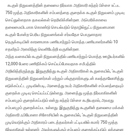
ஊழியர்கள்
கூகுள் நிறுவனத்தின் தலைமை நிர்வாக அதிகாரி சுந்தர் பிச்சை உட்பட
பணிநீக்கநடவடி
750 மூத்த அதிகாரிகளின் சம்பளத்தை குறைக்க கூகுள் நிறுவனம் முடிவு
தொடர்ந்து
செய்துள்ளதாக தகவல்கள் தெரிவிக்கின்றன. அமெரிக்காவை
மூத்த
தலைமையிடமாக கொண்டு செயல்படும் தொழில்நுட்ப நிறுவனமான
அதிகாரிகளின்
சம்பளமும்
கூகுள் போன்ற பெரிய நிறுவனங்கள் சர்வதேச பொருளாதார
குறைக்கப்படும்
நெருக்கடியின் காரணமாக பணியாற்றும் மொத்த பணியாளர்களில் 10
–
சதவீதம் அளவிற்கு வெளியேற்றி வருகின்றன.
கூகுள்
அந்த வகையில் கூகுள் நிறுவனத்தில் பணியாற்றும் மொத்த ஊழியர்களில்
அதிரடி
12,000 பேரை பணிநீக்கம் செய்யப்போவதாக சமீபத்தில்
அறிவித்திருந்தது. இதுகுறித்து கூகுள் அதிகாரிகள் கூறுகையில், ‘கூகுள்
நிறுவனத்தின் நிறுவனர்கள் மற்றும் பங்குதாரர்களுடன் கலந்தாலோசித்து
எடுக்கப்பட்ட முடிவின்படி, அனைத்து உயர் அதிகாரிகளின் சம்பளத்தையும்
குறைக்க முடிவு செய்யப்பட்டுள்ளது. அனைத்து மூத்த நிர்வாகிகளின்
சம்பளமும் குறைக்கப்படும் என்று சுந்தர் பிச்சை கூறியதால், அவரது
சம்பளமும் குறைக்கப்பட உள்ளது. இதுகுறித்து கூகுளின் தலைமை மக்கள்
அதிகாரி ஃபியோனா சிசோசியின் கூறுகையில், ‘கூகுள் நிறுவனத்தின்
முடிவெடுக்கும் அதிகாரம் படைத்தவர்கள் பட்டியலில் சுமார் 750 மூத்த
நிர்வாகிகள் உள்ளனர். அவர்களுக்கும் சம்பளம் குறைக்கப்படும். எத்தனை