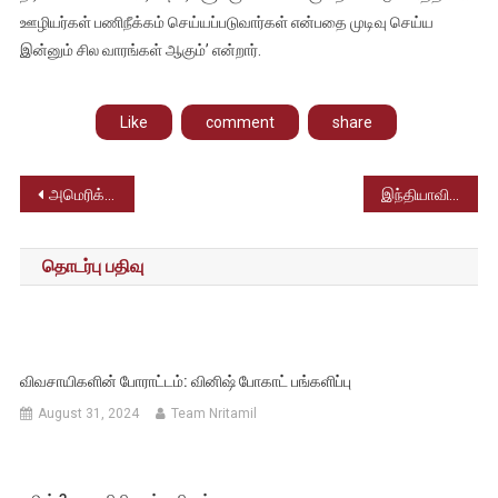
ஊழியர்கள் பணிநீக்கம் செய்யப்படுவார்கள் என்பதை முடிவு செய்ய
இன்னும் சில வாரங்கள் ஆகும்’ என்றார்.
Like
comment
share
Post
அமெரிக்கா டெக்சாஸ் மாகாணத்தின் சான் ஆண்டோனியாவில் ஆனந்த யாழ் வழங்கும் இன்னிசை நிகழ்ச்சி
இந்தியாவிலேயே மிகவும் மாசடைந்த ஆறுகளில் சென்னை கூவம் ஆறு முதலிடம் – இந்திய மாசு கட்டுப்பட்டு வாரியம் தகவல்
navigation
தொடர்பு பதிவு
விவசாயிகளின் போராட்டம்: வினிஷ் போகாட் பங்களிப்பு
August 31, 2024
Team Nritamil