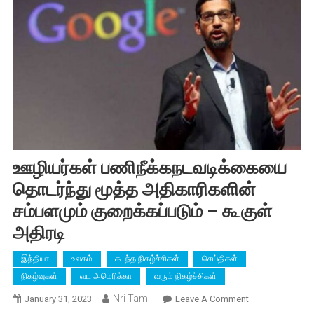
ஊழியர்கள் பணிநீக்கநடவடிக்கையை
தொடர்ந்து மூத்த அதிகாரிகளின்
சம்பளமும் குறைக்கப்படும் – கூகுள்
அதிரடி
இந்தியா
உலகம்
கடந்த நிகழ்ச்சிகள்
செய்திகள்
நிகழ்வுகள்
வட அமெரிக்கா
வரும் நிகழ்ச்சிகள்
Nri Tamil
On
January 31, 2023
Leave A Comment