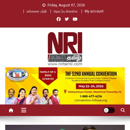
Skip
Friday, August 07, 2026
to
எங்களை பற்றி
தொடர்பு கொள்ள
My account
content
Nri Tamil
உலக தமிழர்களின் உரத்த குரல்