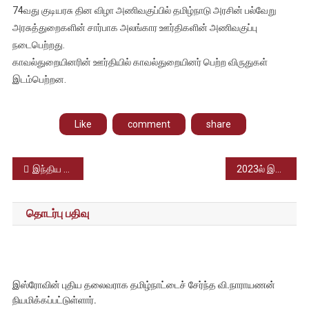
74வது குடியரசு தின விழா அணிவகுப்பில் தமிழ்நாடு அரசின் பல்வேறு
அரசுத்துறைகளின் சார்பாக அலங்கார ஊர்திகளின் அணிவகுப்பு
நடைபெற்றது.
காவல்துறையினரின் ஊர்தியில் காவல்துறையினர் பெற்ற விருதுகள்
இடம்பெற்றன.
Like
comment
share
Post
இந்திய கிரிக்கெட் வீரர் கே.எல்.ராகுல்,பிரபல பாலிவுட் நடிகர் சுனீல் ஷெட்டி மகள் அதியா ஷெட்டி இருவருக்கும் திருமணம் நடைபெற்றது.
2023ல் இந்தியாவின் உயரிய விருதான பத்ம விருதுகளை பெறும் தமிழர்கள்
navigation
தொடர்பு பதிவு
இஸ்ரோவின் புதிய தலைவராக தமிழ்நாட்டைச் சேர்ந்த வி.நாராயணன்
நியமிக்கப்பட்டுள்ளார்.