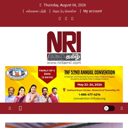
Skip
Thursday, August 06, 2026
to
எங்களை பற்றி
தொடர்பு கொள்ள
My account
content
Nri Tamil
உலக தமிழர்களின் உரத்த குரல்