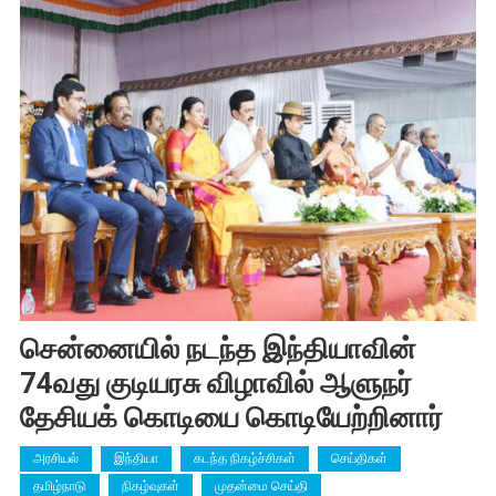
சென்னையில் நடந்த இந்தியாவின்
74வது குடியரசு விழாவில் ஆளுநர்
தேசியக் கொடியை கொடியேற்றினார்
அரசியல்
இந்தியா
கடந்த நிகழ்ச்சிகள்
செய்திகள்
தமிழ்நாடு
நிகழ்வுகள்
முதன்மை செய்தி