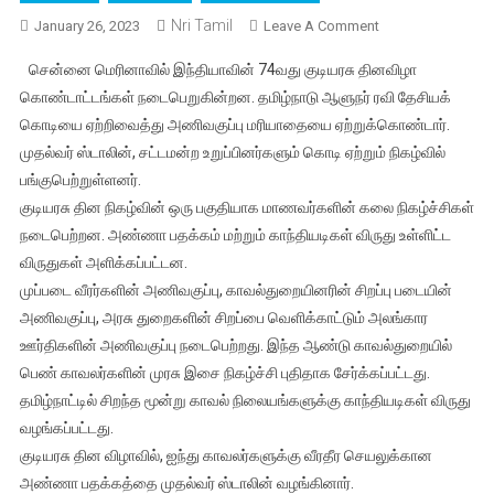
Nri Tamil
On
January 26, 2023
Leave A Comment
சென்னையில்
சென்னை மெரினாவில் இந்தியாவின் 74வது குடியரசு தினவிழா
நடந்த
கொண்டாட்டங்கள் நடைபெறுகின்றன. தமிழ்நாடு ஆளுநர் ரவி தேசியக்
இந்தியாவின்
கொடியை ஏற்றிவைத்து அணிவகுப்பு மரியாதையை ஏற்றுக்கொண்டார்.
74வது
முதல்வர் ஸ்டாலின், சட்டமன்ற உறுப்பினர்களும் கொடி ஏற்றும் நிகழ்வில்
குடியரசு
விழாவில்
பங்குபெற்றுள்ளனர்.
ஆளுநர்
குடியரசு தின நிகழ்வின் ஒரு பகுதியாக மாணவர்களின் கலை நிகழ்ச்சிகள்
தேசியக்
நடைபெற்றன. அண்ணா பதக்கம் மற்றும் காந்தியடிகள் விருது உள்ளிட்ட
கொடியை
விருதுகள் அளிக்கப்பட்டன.
கொடியேற்றினார்
முப்படை வீரர்களின் அணிவகுப்பு, காவல்துறையினரின் சிறப்பு படையின்
அணிவகுப்பு, அரசு துறைகளின் சிறப்பை வெளிக்காட்டும் அலங்கார
ஊர்திகளின் அணிவகுப்பு நடைபெற்றது. இந்த ஆண்டு காவல்துறையில்
பெண் காவலர்களின் முரசு இசை நிகழ்ச்சி புதிதாக சேர்க்கப்பட்டது.
தமிழ்நாட்டில் சிறந்த மூன்று காவல் நிலையங்களுக்கு காந்தியடிகள் விருது
வழங்கப்பட்டது.
குடியரசு தின விழாவில், ஐந்து காவலர்களுக்கு வீரதீர செயலுக்கான
அண்ணா பதக்கத்தை முதல்வர் ஸ்டாலின் வழங்கினார்.