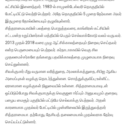
கட்சியில் இணைந்தார். 1983-ல் சாமுண்டேஸ்வரி தொகுதியில்
போட்டியிட்டு வெற்றி பெற்றார். அதே தொகுதியில் 5 முறை தேர்வான அவர்
இருமுறை தோல்வியையும் தழுவியுள்ளார்.
சித்தராமையாவின் பலத்தை பொறுத்தவரை, காங்கிரஸ் கட்சியின்
சட்டமன்ற உறுப்பினர்கள் மத்தியில் பெரும் செல்வாக்கோடு வலம் வருபவர்.
2013 முதல் 2018 வரை முழு ஆட்சிக்காலத்தையும் நிறைவு செய்தவர்
என்ற பெருமையையும் பெற்றவர். கர்நாடாகாவில் வெகு சில
முதலமைச்சர்களே தங்களது பதவிக்காலத்தை முழுமையாக நிறைவு
செய்துள்ளனர்.
சிவக்குமார் மீது வருமான வரித்துறை, அமலாக்கத்துறை, சிபிஐ ஆகிய
அமைப்புகள் வழக்கு தொடர்ந்துள்ளன. சொத்துக்குவிப்பு உள்ளிட்ட
ஏராளமான வழக்குகள் நிலுவையில் உள்ளன. சித்தராமையாவுடன்
ஒப்பிடும்போது சிவக்குமாருக்கு வெகுஜன ஈர்ப்பும் அனுபவமும் குறைவு.
பழைய மைசூர் பகுதியில் மட்டுமே செல்வாக்கு பெற்றவர். அதன்
காரணமாக முதல்வர் போட்டியில் முன்னிலையில் இருந்துவந்தார்
சித்தராமையா. தற்போது, தேசியத் தலைமையால் முதல்வராக தேர்வு
செய்யப்பட்டுள்ளார்.