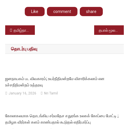
Like
comment
share
Post
தமிழ்நாடு அரசு இயற்றிய ஜல்லிக்கட்டு சட்டத்திற்கு எதிரான வழக்குகளை தள்ளுபடி செய்தது உச்சநீதிமன்றம்
தபால் மூலம் கோயில் பிரசாதம் பெறலாம்; தமிழ்நாடு இந்துசமய அறநிலையத்துறை புதிய திட்டம் அறிமுகம்
navigation
தொடர்பு பதிவு
ஜனநாயகம் பட விவகாரம்; உயர்நீதிமன்றமே விசாரிக்கலாம் என
உச்சநீதிமன்றம் உத்தரவு
January 16, 2026
Nri Tamil
கோலாகலமாக தொடங்கிய சர்வதேச சதுரங்க உலகக் கோப்பை போட்டி ;
தமிழக வீரர்கள் களம் காண்பதால் கூடுதல் எதிர்பார்ப்பு