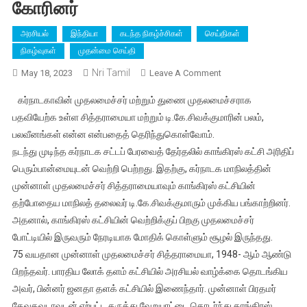
கோரினர்
அரசியல்
இந்தியா
கடந்த நிகழ்ச்சிகள்
செய்திகள்
நிகழ்வுகள்
முதன்மை செய்தி
Nri Tamil
On
May 18, 2023
Leave A Comment
கர்நாடகாவின்
கர்நாடகாவின் முதலமைச்சர் மற்றும் துணை முதலமைச்சராக
புதிய
பதவியேற்க உள்ள சித்தராமையா மற்றும் டி.கே.சிவக்குமாரின் பலம்,
முதல்வராக
பலவீனங்கள் என்ன என்பதைத் தெரிந்துகொள்வோம்.
சித்தராமைய்யா
நடந்து முடிந்த கர்நாடக சட்டப் பேரவைத் தேர்தலில் காங்கிரஸ் கட்சி அரிதிப்
தேர்ந்தெடுக்கப்பட்டுள்ள
சிவகுமார்
பெரும்பான்மையுடன் வெற்றி பெற்றது. இதற்கு, கர்நாடக மாநிலத்தின்
துணை
முன்னாள் முதலமைச்சர் சித்தராமையாவும் காங்கிரஸ் கட்சியின்
முதல்வராக
தற்போதைய மாநிலத் தலைவர் டி.கே.சிவக்குமாரும் முக்கிய பங்காற்றினர்.
இருப்பார்;
அதனால், காங்கிரஸ் கட்சியின் வெற்றிக்குப் பிறகு முதலமைச்சர்
ஆளுநரிடம்
போட்டியில் இருவரும் நேரடியாக மோதிக் கொள்ளும் சூழல் இருந்தது.
ஆட்சி
75 வயதான முன்னாள் முதலமைச்சர் சித்தராமையா, 1948- ஆம் ஆண்டு
அமைக்க
பிறந்தவர். பாரதிய லோக் தளம் கட்சியில் அரசியல் வாழ்க்கை தொடங்கிய
உரிமை
அவர், பின்னர் ஜனதா தளக் கட்சியில் இணைந்தார். முன்னாள் பிரதமர்
கோரினர்
தேவகவுடாவுடன் ஏற்பட்ட கருத்து வேறுபாட்டை தொடர்ந்து காங்கிரஸ்