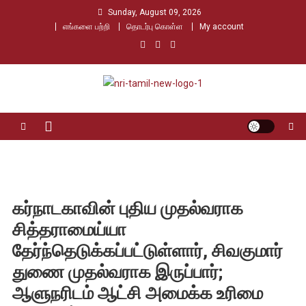
Skip
Sunday, August 09, 2026
to
எங்களை பற்றி
தொடர்பு கொள்ள
My account
content
Nri Tamil
உலக தமிழர்களின் உரத்த குரல்
கர்நாடகாவின் புதிய முதல்வராக
சித்தராமைய்யா
தேர்ந்தெடுக்கப்பட்டுள்ளார், சிவகுமார்
துணை முதல்வராக இருப்பார்;
ஆளுநரிடம் ஆட்சி அமைக்க உரிமை