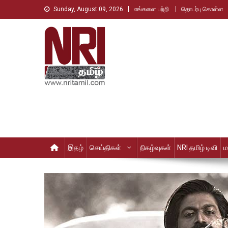
Skip
Sunday, August 09, 2026
எங்களை பற்றி
தொடர்பு கொள்ள
to
content
Nri Tamil
உலக தமிழர்களின் உரத்த குரல்
இதழ்
செய்திகள்
நிகழ்வுகள்
NRI தமிழ் டிவி
ம