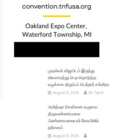
முதல்வர் விஜயிடம் இருந்து
விவாகரத்து பெற தொடுத்த
வழக்கை திரும்பப் பெற்றார் சங்கீதா
August 8, 2026
Nri Tamil
அமித்ஷா சென்னை வருகை:
திருவண்ணாமலை
அண்ணாமலையார் கோயிலில்
தரிசனம்
August 8, 2026