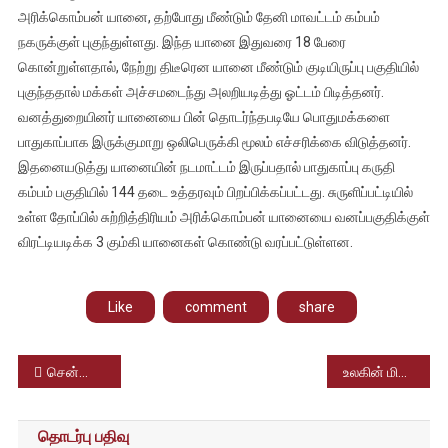
அரிக்கொம்பன் யானை, தற்போது மீண்டும் தேனி மாவட்டம் கம்பம்
அமல்
நகருக்குள் புகுந்துள்ளது. இந்த யானை இதுவரை 18 பேரை
கொன்றுள்ளதால், நேற்று திடீரென யானை மீண்டும் குடியிருப்பு பகுதியில்
புகுந்ததால் மக்கள் அச்சமடைந்து அலறியடித்து ஓட்டம் பிடித்தனர்.
வனத்துறையினர் யானையை பின் தொடர்ந்தபடியே பொதுமக்களை
பாதுகாப்பாக இருக்குமாறு ஒலிபெருக்கி மூலம் எச்சரிக்கை விடுத்தனர்.
இதனையடுத்து யானையின் நடமாட்டம் இருப்பதால் பாதுகாப்பு கருதி
கம்பம் பகுதியில் 144 தடை உத்தரவும் பிறப்பிக்கப்பட்டது. சுருளிப்பட்டியில்
உள்ள தோப்பில் சுற்றித்திரியம் அரிக்கொம்பன் யானையை வனப்பகுதிக்குள்
விரட்டியடிக்க 3 கும்கி யானைகள் கொண்டு வரப்பட்டுள்ளன.
Like
comment
share
Post
சென்னையில் உள்ள கூகுள் தலைவர் சுந்தர் பிச்சை சொந்த வீட்டை விலைக்கு வாங்கிய தமிழ் திரைப்படத் தயாரிப்பாளர்
உலகின் மிகவும் உயரமான எவரெஸ்ட் சிகரத்தை 17 முறை ஏறி இங்கிலாந்து வீரர் புதிய சாதனை
navigation
தொடர்பு பதிவு