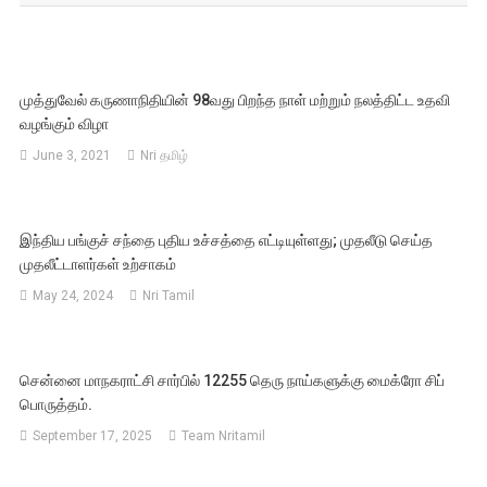
முத்துவேல் கருணாநிதியின் 98வது பிறந்த நாள் மற்றும் நலத்திட்ட உதவி
வழங்கும் விழா
June 3, 2021
Nri தமிழ்
இந்திய பங்குச் சந்தை புதிய உச்சத்தை எட்டியுள்ளது; முதலீடு செய்த
முதலீட்டாளர்கள் உற்சாகம்
May 24, 2024
Nri Tamil
சென்னை மாநகராட்சி சார்பில் 12255 தெரு நாய்களுக்கு மைக்ரோ சிப்
பொருத்தம்.
September 17, 2025
Team Nritamil