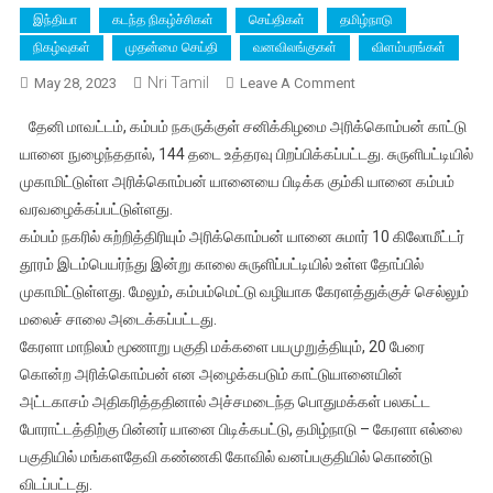
இந்தியா
கடந்த நிகழ்ச்சிகள்
செய்திகள்
தமிழ்நாடு
நிகழ்வுகள்
முதன்மை செய்தி
வனவிலங்குகள்
விளம்பரங்கள்
Nri Tamil
On
May 28, 2023
Leave A Comment
தேனி
தேனி மாவட்டம், கம்பம் நகருக்குள் சனிக்கிழமை அரிக்கொம்பன் காட்டு
கம்பம்
யானை நுழைந்ததால், 144 தடை உத்தரவு பிறப்பிக்கப்பட்டது. சுருளிபட்டியில்
ஊருக்குள்
முகாமிட்டுள்ள அரிக்கொம்பன் யானையை பிடிக்க கும்கி யானை கம்பம்
புகுந்த
வரவழைக்கப்பட்டுள்ளது.
அரிக்கொம்பன்
யானை;
கம்பம் நகரில் சுற்றித்திரியும் அரிக்கொம்பன் யானை சுமார் 10 கிலோமீட்டர்
வனப்பகுதிக்குள்
தூரம் இடம்பெயர்ந்து இன்று காலை சுருளிப்பட்டியில் உள்ள தோப்பில்
விரட்ட
முகாமிட்டுள்ளது. மேலும், கம்பம்மெட்டு வழியாக கேரளத்துக்குச் செல்லும்
முன்று
மலைச் சாலை அடைக்கப்பட்டது.
கும்கி
கேரளா மாநிலம் மூணாறு பகுதி மக்களை பயமுறுத்தியும், 20 பேரை
யானைகள்
கொன்ற அரிக்கொம்பன் என அழைக்கபடும் காட்டுயானையின்
வரவழைப்பு
அட்டகாசம் அதிகரித்ததினால் அச்சமடைந்த பொதுமக்கள் பலகட்ட
–
போராட்டத்திற்கு பின்னர் யானை பிடிக்கபட்டு, தமிழ்நாடு – கேரளா எல்லை
144
பகுதியில் மங்களதேவி கண்ணகி கோவில் வனப்பகுதியில் கொண்டு
தடை
விடப்பட்டது.
உத்தரவு