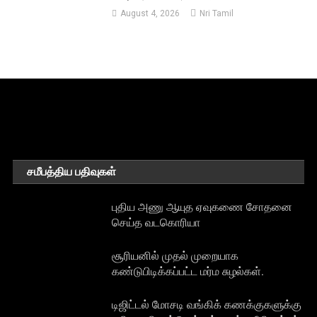
August 4, 2026
Nri Tamil
சமீபத்திய பதிவுகள்
புதிய அணு ஆயுத ஏவுகணை சோதனை
செய்த வடகொரியா
சூரியனில் முதல் முறையாக
கண்டுபிடிக்கப்பட்ட மர்ம சுழல்கள்.
டிஜிட்டல் மோசடி வங்கிக் கணக்குகளுக்கு