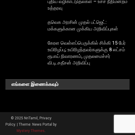
புதிய வழிகாட்டுதல்கள் – உச்ச நீதிமன்றம்
உத்தரவு
தவெக அரசின் முதல் பட்ஜெட்:
மக்களுக்கான முக்கிய அறிவிப்புகள்
கேரள வெள்ளப்பெருக்கில் சிக்கி 15 பேர்
உயிரிழப்பு; உயிரிழந்தவர்களுக்கு 8 லட்சம்
ரூபாய் நிவாரணம், முதலமைச்சர்
வி.டி.சதீசன் அறிவிப்பு
எங்களை இணைக்கவும்
© 2025 NriTamil, Privacy
Policy.
|
Theme: News Portal by
Mystery Themes
.