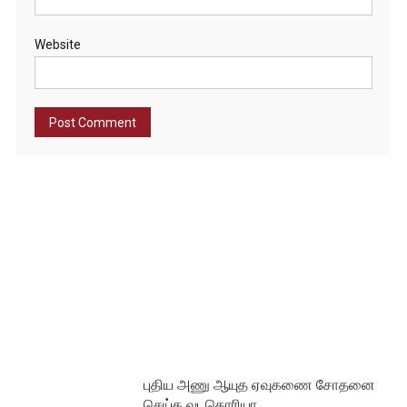
Website
புதிய அணு ஆயுத ஏவுகணை சோதனை
செய்த வடகொரியா