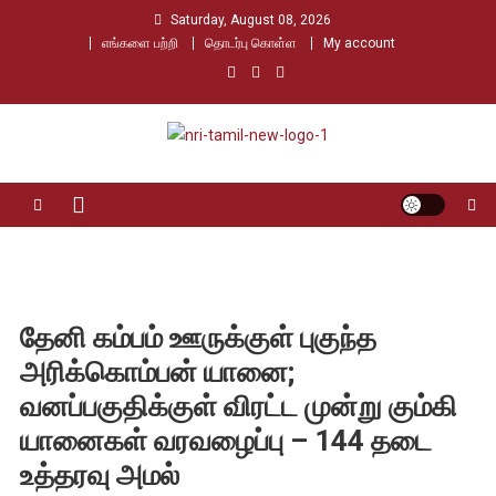
Skip
Saturday, August 08, 2026
to
எங்களை பற்றி
தொடர்பு கொள்ள
My account
content
Nri Tamil
உலக தமிழர்களின் உரத்த குரல்
தேனி கம்பம் ஊருக்குள் புகுந்த
அரிக்கொம்பன் யானை;
வனப்பகுதிக்குள் விரட்ட முன்று கும்கி
யானைகள் வரவழைப்பு – 144 தடை
உத்தரவு அமல்