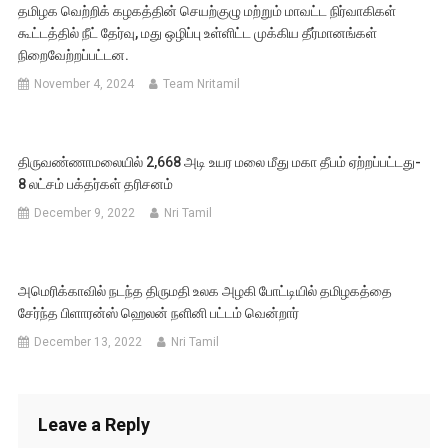
தமிழக வெற்றிக் கழகத்தின் செயற்குழு மற்றும் மாவட்ட நிர்வாகிகள்
கூட்டத்தில் நீட் தேர்வு, மது ஒழிப்பு உள்ளிட்ட முக்கிய தீர்மானங்கள்
நிறைவேற்றப்பட்டன.
November 4, 2024
Team Nritamil
திருவண்ணாமலையில் 2,668 அடி உயர மலை மீது மகா தீபம் ஏற்றப்பட்டது-
8 லட்சம் பக்தர்கள் தரிசனம்
December 9, 2022
Nri Tamil
அமெரிக்காவில் நடந்த திருமதி உலக அழகி போட்டியில் தமிழகத்தை
சேர்ந்த பிளாரன்ஸ் ஹெலன் நளினி பட்டம் வென்றார்
December 13, 2022
Nri Tamil
Leave a Reply