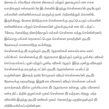
நிலையம், சர்வதேச விமான நிலையம் மற்றும் துறைமுகம் என சகல
ஆதாரங்கள்
மற்றும்
வசதிகளும் உள்ளதால் பிற இடங்களில் இருந்து சென்னையில் குடியேறும்
அதன்
மக்களின் எண்ணிக்கையும் நாளுக்கு நாள் அதிகரித்துக் கொண்டே
விவரங்கள்
இருக்கிறது. வேலை நிமித்தமாக சென்னைக்கு குடிப்பெயரும் மக்களின்
எண்ணிக்கை மற்றும் சென்னையின் பூர்வக்குடிகள் என கிட்டத்தட்ட
1கோடி அளவிற்கு தினந்தோறும் மக்கள் சென்னை வந்து செல்கின்றனர்.
இவ்வாறு மக்கள் தொகைப் பெருக சென்னை நகரத்தின் குடிநீர்
தேவையும் வானளவிற்கு உயர்கிறது.
சென்னைக்கு நீர் வழங்கும் குடிநீர் ஆதாரங்கள் எவையெவை எனப்
பார்ப்போம். சென்னைக்கு நீர் ஆதாரமாக இருக்கும் மூன்று முக்கிய ஏரிகள்
செம்பரபாக்கம், புழல் மற்றும் பூண்டி ஏரிகள் ஆகும். இந்த மூன்று ஏரிகளும்
சென்னைக்கு நகருக்கு மட்டும் குடிநீர் ஆதாரங்ளாக பயன்பட்டு
வருகின்றன. இதைத் தவிர சோழவரம் ஏரியும் சென்னையின் குடிநீர்
தேவைக்கு உதவுகிறது. இதுபோக வீராணம் ஏரியும் சென்னை மக்கள்
தாகத்தைத் தீர்க்க முக்கியமாக நீர் ஆதாரமாக உள்ளது. புதிய வீராணம்
என்ற திட்டத்தில் குழாய்கள் மூலம் சென்னை நீர் வந்தடைகிறது. மற்ற
ஏரிகளில் இருந்து குடிநீர் லாரிகள் மூலம் அனைத்து பகுதிகளுக்கும் நீர்
விநியோகிக்கப்படுகின்றன.