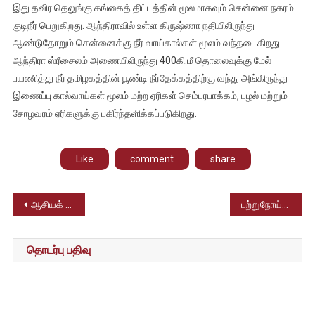
இது தவிர தெலுங்கு கங்கைத் திட்டத்தின் மூலமாகவும் சென்னை நகரம்
குடிநீர் பெறுகிறது. ஆந்திராவில் உள்ள கிருஷ்ணா நதியிலிருந்து
ஆண்டுதோறும் சென்னைக்கு நீர் வாய்கால்கள் மூலம் வந்தடைகிறது.
ஆந்திரா ஸ்ரீசைலம் அணையிலிருந்து 400கி.மீ தொலைவுக்கு மேல்
பயணித்து நீர் தமிழகத்தின் பூண்டி நீர்தேக்கத்திற்கு வந்து அங்கிருந்து
இணைப்பு கால்வாய்கள் மூலம் மற்ற ஏரிகள் செம்பரபாக்கம், புழல் மற்றும்
சோழவரம் ஏரிகளுக்கு பகிர்ந்தளிக்கப்படுகிறது.
Like
comment
share
Post
ஆசியக் கோப்பை 2022 – இந்தியா அணியின் அசத்தல் வெற்றிகள்
புற்றுநோய்க்கு தடுப்பூசி இந்தியாவிலேயே உற்பத்தி – இந்திய அரசு முடிவு
navigation
தொடர்பு பதிவு