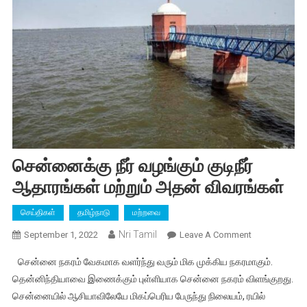
சென்னைக்கு நீர் வழங்கும் குடிநீர்
ஆதாரங்கள் மற்றும் அதன் விவரங்கள்
செய்திகள்
தமிழ்நாடு
மற்றவை
Nri Tamil
On
September 1, 2022
Leave A Comment
சென்னைக்கு
சென்னை நகரம் வேகமாக வளர்ந்து வரும் மிக முக்கிய நகரமாகும்.
நீர்
தென்னிந்தியாவை இணைக்கும் புள்ளியாக சென்னை நகரம் விளங்குறது.
வழங்கும்
சென்னையில் ஆசியாவிலேயே மிகப்பெரிய பேருந்து நிலையம், ரயில்
குடிநீர்