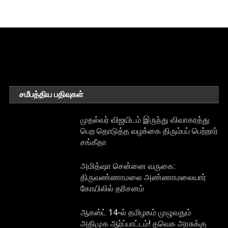
சமீபத்திய பதிவுகள்
முதல்வர் விஜயிடம் இருந்து விவாகரத்து
பெற தொடுத்த வழக்கை திரும்பப் பெற்றார்
சங்கீதா
அமித்ஷா சென்னை வருகை:
திருவண்ணாமலை அண்ணாமலையார்
கோயிலில் தரிசனம்
ஆகஸ்ட் 14-ல் தமிழகம் முழுவதும்
அதிமுக ஆர்ப்பாட்டம்! தவெக அரசுக்கு