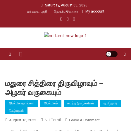
Skip
Saturday, August 08, 2026
to
எங்களை பற்றி
தொடர்பு கொள்ள
My account
content
Nri Tamil
உலக தமிழர்களின் உரத்த குரல்
மதுரை சித்திரை திருவிழாவும் –
அழகர் வருகையும்
ஆன்மீக தளங்கள்
ஆன்மீகம்
கடந்த நிகழ்ச்சிகள்
தமிழ்நாடு
நிகழ்வுகள்
Nri Tamil
On
August 16, 2022
Leave A Comment
மதுரை