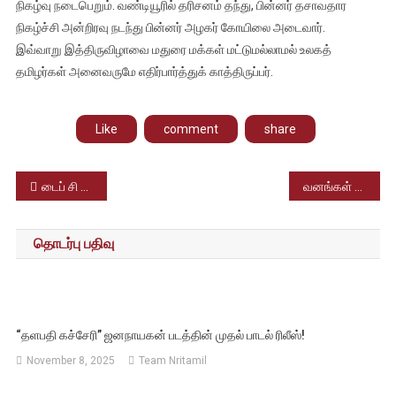
நிகழ்வு நடைபெறும். வண்டியூரில் தரிசனம் தந்து, பின்னர் தசாவதார
நிகழ்ச்சி அன்றிரவு நடந்து பின்னர் அழகர் கோயிலை அடைவார்.
இவ்வாறு இத்திருவிழாவை மதுரை மக்கள் மட்டுமல்லாமல் உலகத்
தமிழர்கள் அனைவருமே எதிர்பார்த்துக் காத்திருப்பர்.
Like
comment
share
Post
டைப் சி சார்ஜர்கள் தான் அனைத்து மிண்ணனு சாதனங்களுக்கும் – இந்திய அரசு முடிவு.?
வனங்கள் பெருக காட்டுராஜா அவசியம் – யாரந்த ராஜா.?
navigation
தொடர்பு பதிவு
“தளபதி கச்சேரி” ஜனநாயகன் படத்தின் முதல் பாடல் ரிலீஸ்!
November 8, 2025
Team Nritamil