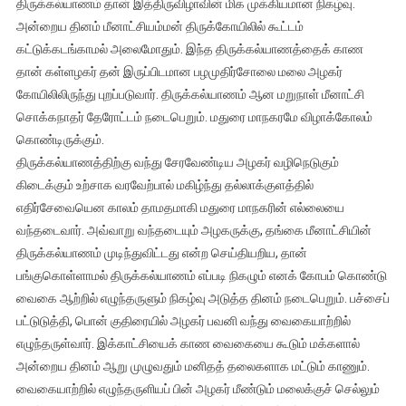
திருக்கல்யாணம் தான் இத்திருவிழாவின் மிக முக்கியமான நிகழ்வு.
அன்றைய தினம் மீனாட்சியம்மன் திருக்கோயிலில் கூட்டம்
கட்டுக்கடங்காமல் அலைமோதும். இந்த திருக்கல்யாணத்தைக் காண
தான் கள்ளழகர் தன் இருப்பிடமான பழமுதிர்சோலை மலை அழகர்
கோயிலிலிருந்து புறப்படுவார். திருக்கல்யாணம் ஆன மறுநாள் மீனாட்சி
சொக்கநாதர் தேரோட்டம் நடைபெறும். மதுரை மாநகரமே விழாக்கோலம்
கொண்டிருக்கும்.
திருக்கல்யாணத்திற்கு வந்து சேரவேண்டிய அழகர் வழிநெடுகும்
கிடைக்கும் உற்சாக வரவேற்பால் மகிழ்ந்து தல்லாக்குளத்தில்
எதிர்சேவையென காலம் தாமதமாகி மதுரை மாநகரின் எல்லையை
வந்தடைவார். அவ்வாறு வந்தடையும் அழகருக்கு, தங்கை மீனாட்சியின்
திருக்கல்யாணம் முடிந்துவிட்டது என்ற செய்தியறிய, தான்
பங்குகொள்ளாமல் திருக்கல்யாணம் எப்படி நிகழும் எனக் கோபம் கொண்டு
வைகை ஆற்றில் எழுந்தருளும் நிகழ்வு அடுத்த தினம் நடைபெறும். பச்சைப்
பட்டுடுத்தி, பொன் குதிரையில் அழகர் பவனி வந்து வைகையாற்றில்
எழுந்தருள்வார். இக்காட்சியைக் காண வைகையை கூடும் மக்களால்
அன்றைய தினம் ஆறு முழுவதும் மனிதத் தலைகளாக மட்டும் காணும்.
வைகையாற்றில் எழுந்தருளியப் பின் அழகர் மீண்டும் மலைக்குச் செல்லும்