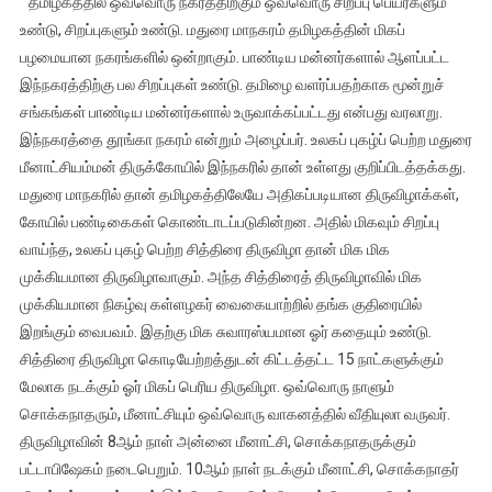
தமிழகத்தில் ஒவ்வொரு நகரத்திற்கும் ஒவ்வொரு சிறப்பு பெயர்களும்
சித்திரை
உண்டு, சிறப்புகளும் உண்டு. மதுரை மாநகரம் தமிழகத்தின் மிகப்
திருவிழாவும்
பழமையான நகரங்களில் ஒன்றாகும். பாண்டிய மன்னர்களால் ஆளப்பட்ட
–
இந்நகரத்திற்கு பல சிறப்புகள் உண்டு. தமிழை வளர்ப்பதற்காக மூன்றுச்
அழகர்
வருகையும்
சங்கங்கள் பாண்டிய மன்னர்களால் உருவாக்கப்பட்டது என்பது வரலாறு.
இந்நகரத்தை தூங்கா நகரம் என்றும் அழைப்பர். உலகப் புகழ்ப் பெற்ற மதுரை
மீனாட்சியம்மன் திருக்கோயில் இந்நகரில் தான் உள்ளது குறிப்பிடத்தக்கது.
மதுரை மாநகரில் தான் தமிழகத்திலேயே அதிகப்படியான திருவிழாக்கள்,
கோயில் பண்டிகைகள் கொண்டாடப்படுகின்றன. அதில் மிகவும் சிறப்பு
வாய்ந்த, உலகப் புகழ் பெற்ற சித்திரை திருவிழா தான் மிக மிக
முக்கியமான திருவிழாவாகும். அந்த சித்திரைத் திருவிழாவில் மிக
முக்கியமான நிகழ்வு கள்ளழகர் வைகையாற்றில் தங்க குதிரையில்
இறங்கும் வைபவம். இதற்கு மிக சுவாரஸ்யமான ஓர் கதையும் உண்டு.
சித்திரை திருவிழா கொடியேற்றத்துடன் கிட்டத்தட்ட 15 நாட்களுக்கும்
மேலாக நடக்கும் ஓர் மிகப் பெரிய திருவிழா. ஒவ்வொரு நாளும்
சொக்கநாதரும், மீனாட்சியும் ஒவ்வொரு வாகனத்தில் வீதியுலா வருவர்.
திருவிழாவின் 8ஆம் நாள் அன்னை மீனாட்சி, சொக்கநாதருக்கும்
பட்டாபிஷேகம் நடைபெறும். 10ஆம் நாள் நடக்கும் மீனாட்சி, சொக்கநாதர்