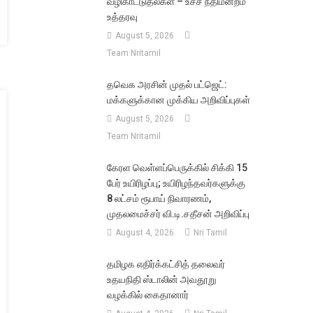
வழிகாட்டுதல்கள் – உச்ச நீதிமன்றம்
உத்தரவு
August 5, 2026
Team Nritamil
தவெக அரசின் முதல் பட்ஜெட்:
மக்களுக்கான முக்கிய அறிவிப்புகள்
August 5, 2026
Team Nritamil
கேரள வெள்ளப்பெருக்கில் சிக்கி 15
பேர் உயிரிழப்பு; உயிரிழந்தவர்களுக்கு
8 லட்சம் ரூபாய் நிவாரணம்,
முதலமைச்சர் வி.டி.சதீசன் அறிவிப்பு
ெருக்கில்
August 4, 2026
Nri Tamil
தமிழக எதிர்க்கட்சித் தலைவர்
உதயநிதி ஸ்டாலின் அவதூறு
வழக்கில் கைதானார்
வர்களுக்கு