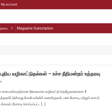
My account
்றவை
Magazine Subscription
ுதிய வழிகாட்டுதல்கள் – உச்ச நீதிமன்றம் உத்தரவு
On
t
டிஜிட்டல்
களை கையாள்வதற்கான நிலையான வழிகாட்டு நெறிமுறைகளை 4
மோசடி
ம் உத்தரவிட்டுள்ளது.போலி வங்கிக் கணக்குகள், பண மோசடி மற்றும் சைபர்
வங்கிக்
்கவும், மோசடி செய்யப்பட்ட […]
கணக்குகளுக்கு
புதிய