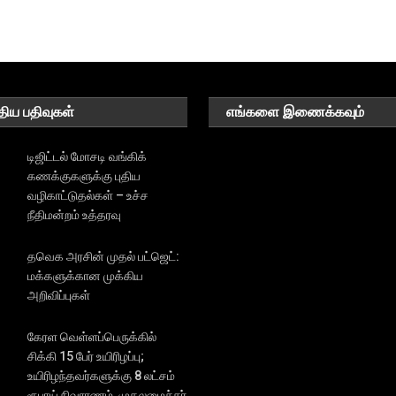
திய பதிவுகள்
எங்களை இணைக்கவும்
டிஜிட்டல் மோசடி வங்கிக்
கணக்குகளுக்கு புதிய
வழிகாட்டுதல்கள் – உச்ச
நீதிமன்றம் உத்தரவு
தவெக அரசின் முதல் பட்ஜெட்:
மக்களுக்கான முக்கிய
அறிவிப்புகள்
கேரள வெள்ளப்பெருக்கில்
சிக்கி 15 பேர் உயிரிழப்பு;
உயிரிழந்தவர்களுக்கு 8 லட்சம்
ரூபாய் நிவாரணம், முதலமைச்சர்