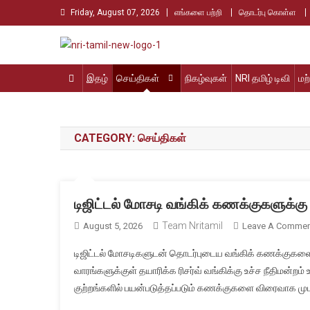
Skip
Friday, August 07, 2026
எங்களை பற்றி
தொடர்பு கொள்ள
to
content
Nri Tamil
உலக தமிழர்களின் உரத்த குரல்
இதழ்
செய்திகள்
நிகழ்வுகள்
NRI தமிழ் டிவி
மற
CATEGORY:
செய்திகள்
டிஜிட்டல் மோசடி வங்கிக் கணக்குகளுக்கு ப
Team Nritamil
August 5, 2026
Leave A Commen
டிஜிட்டல் மோசடிகளுடன் தொடர்புடைய வங்கிக் கணக்கு
வாரங்களுக்குள் தயாரிக்க ரிசர்வ் வங்கிக்கு உச்ச நீதிமன்ற
குற்றங்களில் பயன்படுத்தப்படும் கணக்குகளை விரைவாக முடக