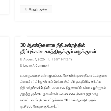
8
லட்சம்
மேலும் படிக்க
ரூபாய்
நிவாரணம்
முதலமைச்
வி.டி.சதீச
அறிவிப்பு
30 ஆண்டுகளாக நீதிமன்றத்தில்
தீர்ப்புக்காக காத்திருக்கும் வழக்குகள்.
Team Nritamil
August 4, 2026
ழக
On
Leave A Comment
க்கட்சித்
30
நாடாளுமன்றத்தில் எழுப்பப்பட்ட கேள்விக்கு மத்திய சட்டத்துறை
வர்
ஆண்டுகளாக
அமைச்சர் அர்ஜுன் ராம் மேக்வால் அளித்த பதிலில், இந்திய
ிதி
நீதிமன்றத்தில்
லின்
நீதிமன்றங்களில் நீண்ட காலமாக நிலுவையில் உள்ள வழக்குகள்
தீர்ப்புக்காக
ூறு
குறித்த முக்கிய தகவல்கள் வெளியாகியுள்ளன.நீதிமன்ற
காத்திருக்கும்
கில்
வழக்குகள்.
உள்கட்டமைப்பு மேம்பாட்டுக்காக 2011-ம் ஆண்டு முதல்
ானார்
ரூ.9,800 கோடிக்கு மேல் […]