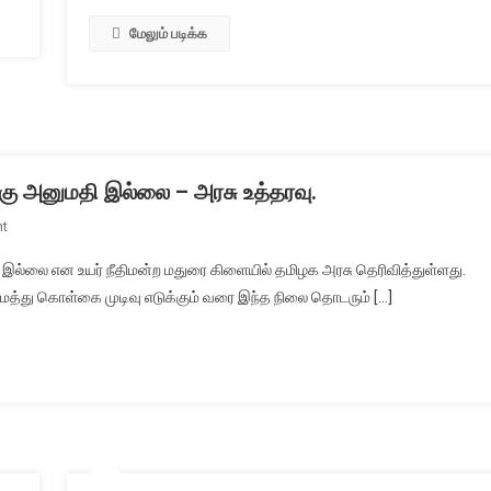
மேலும் படிக்க
்கு அனுமதி இல்லை – அரசு உத்தரவு.
On
t
தமிழகத்தில்
ி இல்லை என உயர் நீதிமன்ற மதுரை கிளையில் தமிழக அரசு தெரிவித்துள்ளது.
பைக்
ைத்து கொள்கை முடிவு எடுக்கும் வரை இந்த நிலை தொடரும் […]
டாக்சிக்கு
தற்போதைக்கு
அனுமதி
இல்லை
–
அரசு
உத்தரவு.