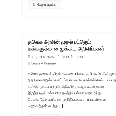
மேலும் படிக்க
தவெக அரசின் முதல் பட்ஜெட்:
மக்களுக்கான முக்கிய அறிவிப்புகள்
Team Nritamil
August 5, 2026
On
Leave A Comment
தவெக
தவெக தலைவர் விஜய் தலைமையிலான தமிழக அரசின் முதல
அரசின்
நிதிநிலை அறிக்கை சட்டப்பேரவையில் தாக்கல் செய்யப்பட்டது
முதல்
நிதி நெருக்கடி மற்றும் அதிகரித்து வரும் கடன் சுமை
பட்ஜெட்:
இருந்தாலும், மக்களின் நலத்திட்டங்கள் தொடர்ந்து
மக்களுக்கான
முக்கிய
செயல்படுத்தப்படும் என்று நிதியமைச்சர் மரிய வில்சன்
அறிவிப்புகள்
தெரிவித்தார். கடந்த […]