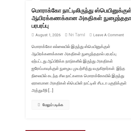
மொராக்கோ நாட்டிலிருந்து ஸ்பெயினுக்குள
ஆயிரக்கணக்கான அகதிகள் நுழைந்ததா
பரபரப்பு
Nri Tamil
On
August 1, 2026
Leave A Comment
மொர
மொராக்கோ எல்லையில் இருந்து ஸ்பெயினுக்குள்
நாட்ட
ஆயிரக்கணக்கான அகதிகள் நுழைந்ததால் பரபரப்பு
ஸ்பெ
ஏற்பட்டது.ஆப்பிரிக்க நாடுகளில் இருந்து அகதிகள்
ஆயி
ஐரோப்பாவுக்குள் நுழைய முயற்சித்து வருகிறார்கள். இந்த
அகத
நுழ
நிலையில் கடந்த சில நாட்களாக மொராக்கோவில் இருந்து
பரபரப
ஏராளமான அகதிகள் ஸ்பெயின் நாட்டின் சீயடா பகுதிக்குள்
அத்துமீறி […]
மேலும் படிக்க