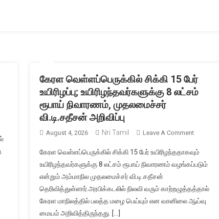
வழிகாட்டுதல்கள்
–
உச்ச
நீதிமன்றம்
உத்தரவு
கேரள வெள்ளப்பெருக்கில் சிக்கி 15 பேர்
உயிரிழப்பு; உயிரிழந்தவர்களுக்கு 8 லட்சம்
ரூபாய் நிவாரணம், முதலமைச்சர்
வி.டி.சதீசன் அறிவிப்பு
Nri Tamil
On
August 4, 2026
Leave A Comment
்
கேரள
.
கேரள வெள்ளப்பெருக்கில் சிக்கி 15 பேர் உயிரிழந்ததாகவும்
வெள்ளப்ப
உயிரிழந்தவர்களுக்கு 8 லட்சம் ரூபாய் நிவாரணம் வழங்கப்படும்
சிக்கி
என்றும் அம்மாநில முதலமைச்சர் வி.டி.சதீசன்
15
தெரிவித்துள்ளார்.அரபிக்கடலில் நிலவி வரும் காற்றழுத்தத்தால்
பேர்
உயிரிழப்பு;
கேரள மாநிலத்தில் பலத்த மழை பெய்யும் என வானிலை ஆய்வு
உயிரிழந்த
மையம் அறிவித்திருந்தது. […]