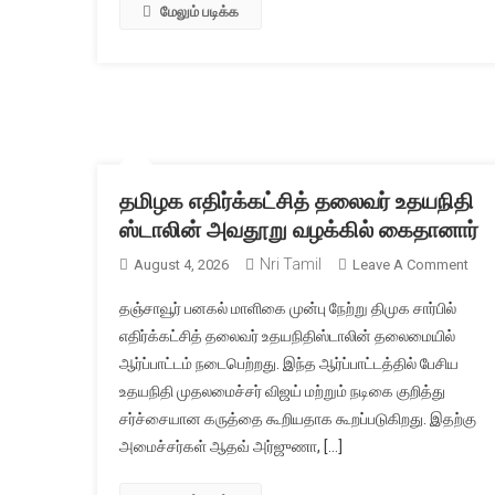
மேலும் படிக்க
தமிழக எதிர்க்கட்சித் தலைவர் உதயநிதி
ஸ்டாலின் அவதூறு வழக்கில் கைதானார்
Nri Tamil
On
August 4, 2026
Leave A Comment
தமி
தஞ்சாவூர் பனகல் மாளிகை முன்பு நேற்று திமுக சார்பில்
எதிர்
எதிர்க்கட்சித் தலைவர் உதயநிதிஸ்டாலின் தலைமையில்
தலை
ஆர்ப்பாட்டம் நடைபெற்றது. இந்த ஆர்ப்பாட்டத்தில் பேசிய
உதயந
உதயநிதி முதலமைச்சர் விஜய் மற்றும் நடிகை குறித்து
ஸ்டா
அவத
சர்ச்சையான கருத்தை கூறியதாக கூறப்படுகிறது. இதற்கு
வழக்
அமைச்சர்கள் ஆதவ் அர்ஜுணா, […]
கைத