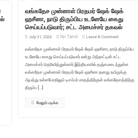
்
வங்கதேச முன்னாள் பிரதமர் ஷேக் ஷேக்
ல்
ஹசீனா, நாடு திரும்பிய உடனேயே கைது
செய்யப்படுவார்; சட்ட அமைச்சர் தகவல்
Nri Tamil
On
July 31, 2026
Leave A Comment
ாக்கோ
வங்கதேச
வங்கதேச முன்னாள் பிரதமர் ஷேக் ஷேக் ஹசீனா, நாடு திரும்பிய
ிலிருந்து
முன்னாள்
உடனேயே கைது செய்யப்படுவார் என்று அந்நாட்டின் சட்ட
யினுக்குள்
பிரதமர்
அமைச்சர் தெரிவித்துள்ளார்.இந்தியாவில் தஞ்சமடைந்துள்ள
ரக்கணக்கான
ஷேக்
ிகள்
வங்கதேச முன்னாள் பிரதமர் ஷேக் ஹசீனா தனது உயிருக்கு
ஷேக்
ைந்ததால்
ஹசீனா,
ஆபத்து உள்ளபோதிலும் டிசம்பர் மாதத்திற்குள் வங்கதேசத்திற்கு
்பு
நாடு
திரும்ப […]
திரும்பிய
உடனேயே
மேலும் படிக்க
கைது
செய்யப்படுவ
சட்ட
அமைச்சர்
தகவல்