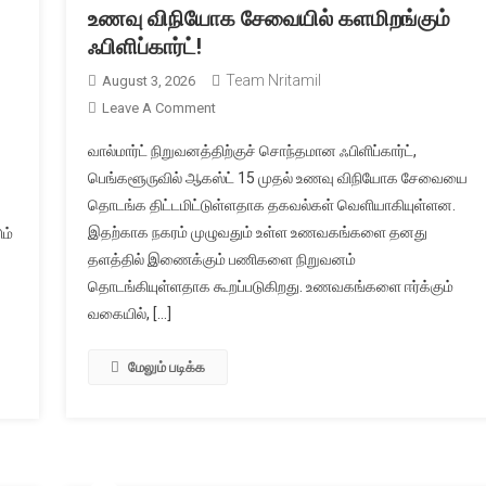
உணவு விநியோக சேவையில் களமிறங்கும்
ஃபிளிப்கார்ட்!
Team Nritamil
August 3, 2026
On
Leave A Comment
உணவு
வால்மார்ட் நிறுவனத்திற்குச் சொந்தமான ஃபிளிப்கார்ட்,
விநியோக
பெங்களூருவில் ஆகஸ்ட் 15 முதல் உணவு விநியோக சேவையை
சேவையில்
தொடங்க திட்டமிட்டுள்ளதாக தகவல்கள் வெளியாகியுள்ளன.
களமிறங்கும்
இதற்காக நகரம் முழுவதும் உள்ள உணவகங்களை தனது
ஃபிளிப்கார்ட்!
ம்
தளத்தில் இணைக்கும் பணிகளை நிறுவனம்
தொடங்கியுள்ளதாக கூறப்படுகிறது. உணவகங்களை ஈர்க்கும்
வகையில், […]
மேலும் படிக்க