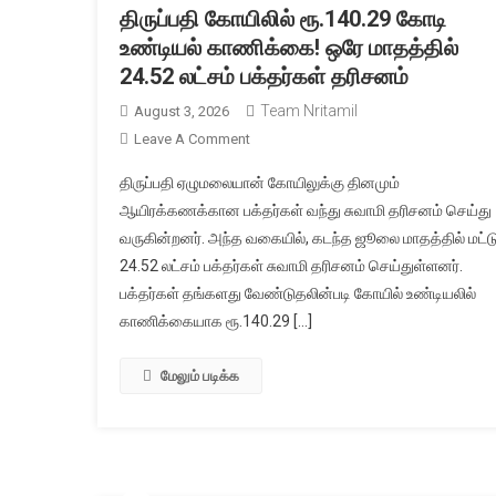
திருப்பதி கோயிலில் ரூ.140.29 கோடி
உண்டியல் காணிக்கை! ஒரே மாதத்தில்
24.52 லட்சம் பக்தர்கள் தரிசனம்
Team Nritamil
August 3, 2026
On
Leave A Comment
திருப்பதி
திருப்பதி ஏழுமலையான் கோயிலுக்கு தினமும்
கோயிலில்
ஆயிரக்கணக்கான பக்தர்கள் வந்து சுவாமி தரிசனம் செய்து
ரூ.140.29
வருகின்றனர். அந்த வகையில், கடந்த ஜூலை மாதத்தில் மட்டு
கோடி
24.52 லட்சம் பக்தர்கள் சுவாமி தரிசனம் செய்துள்ளனர்.
உண்டியல்
காணிக்கை!
பக்தர்கள் தங்களது வேண்டுதலின்படி கோயில் உண்டியலில்
ஒரே
காணிக்கையாக ரூ.140.29 […]
மாதத்தில்
24.52
மேலும் படிக்க
லட்சம்
பக்தர்கள்
தரிசனம்