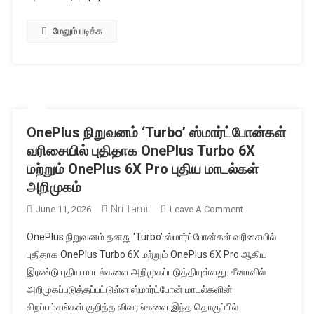
மோடியிடம்
தமிழக
மேலும் படிக்க
முதல்வர்
நேரில்
கோரிக்கை
OnePlus நிறுவனம் ‘Turbo’ ஸ்மார்ட்போன்கள்
வரிசையில் புதிதாக OnePlus Turbo 6X
மற்றும் OnePlus 6X Pro புதிய மாடல்கள்
அறிமுகம்
Nri Tamil
On
June 11, 2026
Leave A Comment
OnePlus
OnePlus நிறுவனம் தனது ‘Turbo’ ஸ்மார்ட்போன்கள் வரிசையில்
நிறுவனம்
புதிதாக OnePlus Turbo 6X மற்றும் OnePlus 6X Pro ஆகிய
‘Turbo’
இரண்டு புதிய மாடல்களை அறிமுகப்படுத்தியுள்ளது. சீனாவில்
ஸ்மார்ட்போன்கள்
அறிமுகப்படுத்தப்பட்டுள்ள ஸ்மார்ட்போன் மாடல்களின்
வரிசையில்
புதிதாக
சிறப்பம்சங்கள் குறித்த விவரங்களை இந்த தொகுப்பில்