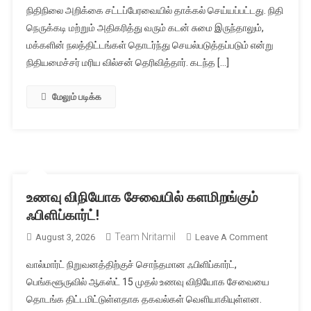
நிதிநிலை அறிக்கை சட்டப்பேரவையில் தாக்கல் செய்யப்பட்டது. நிதி
முதல்
நெருக்கடி மற்றும் அதிகரித்து வரும் கடன் சுமை இருந்தாலும்,
பட்ஜெட்:
மக்களின் நலத்திட்டங்கள் தொடர்ந்து செயல்படுத்தப்படும் என்று
மக்களுக்க
முக்கிய
நிதியமைச்சர் மரிய வில்சன் தெரிவித்தார். கடந்த […]
அறிவிப்புகள
மேலும் படிக்க
உணவு விநியோக சேவையில் களமிறங்கும்
ஃபிளிப்கார்ட்!
Team Nritamil
On
August 3, 2026
Leave A Comment
உணவு
வால்மார்ட் நிறுவனத்திற்குச் சொந்தமான ஃபிளிப்கார்ட்,
விநியோக
பெங்களூருவில் ஆகஸ்ட் 15 முதல் உணவு விநியோக சேவையை
சேவையில்
தொடங்க திட்டமிட்டுள்ளதாக தகவல்கள் வெளியாகியுள்ளன.
களமிறங்கும