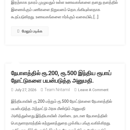
இதற்காக நகரம் முழுவதும் உள்ள உணவகங்களை தனது தளத்தில்
ஃபிளிப்கார்ட
இணைக்கும் பணிகளை நிறுவனம் தொடங்கியுள்ளதாக
கூறப்படுகிறது. உணவகங்களை ஈர்க்கும் வகையில், […]
மேலும் படிக்க
நேபாளத்தில் ரூ.200, ரூ.500 இந்திய ரூபாய்
நோட்டுகளை பயன்படுத்த அனுமதி.
Team Nritamil
On
July 27, 2026
Leave A Comment
நேபாளத்தில்
இந்தியாவின் ரூ.200 மற்றும் ரூ.500 நோட்டுகளை நேபாளத்தில்
ரூ.200,
பயன்படுத்த அந்நாட்டு அரசு மீண்டும் அனுமதி
ரூ.500
அளித்துள்ளது.இந்தியாவின் அண்டை நாடான நேபாளத்தின்
இந்திய
பொருளாதாரத்தில் சுற்றுலாத்துறை முக்கிய பங்கு வகிக்கிறது.
ரூபாய்
நோட்டுகளை