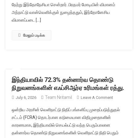
நேற்று இந்தோநேசியா சென்றார். பிரதமர் மோடியின் விமானம்
வாங்க
திட்டம்;
அந்நாட்டு வான்வெளிக்குள் நுழைந்ததும், இந்தோனேசிய
இந்தியா
விமானப்படை […]
இந்தோனேசியா
நாடுகளுடையே
மேலும் படிக்க
ஒப்பந்தம்
கையெழுத்து
இந்தியாவில் 72.3% தன்னார்வ தொண்டு
நிறுவனங்களின் எஃப்சிஆர்ஏ உரிமங்கள் ரத்து.
Team Nritamil
On
July 6, 2026
Leave A Comment
இந்தியாவில்
ஒன்றிய அரசின் வெளிநாட்டு நிதிப் பங்களிப்பு முறைப்படுத்துதல்
72.3%
சட்டம் (FCRA) தொடர்பான கடுமையான விதிமுறைகளின்
தன்னார்வ
காரணமாக, இந்தியாவில் செயல்பட்டு வந்த பெரும்பாலான
தொண்டு
தன்னார்வ தொண்டு நிறுவனங்களின் வெளிநாட்டு நிதி பெறும்
நிறுவனங்களின