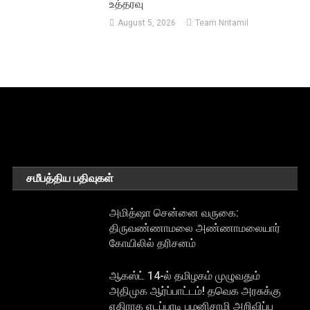
உத்தரவு
August 5, 2026
Team Nritamil
சமீபத்திய பதிவுகள்
அமித்ஷா சென்னை வருகை:
திருவண்ணாமலை அண்ணாமலையார்
கோயிலில் தரிசனம்
ஆகஸ்ட் 14-ல் தமிழகம் முழுவதும்
அதிமுக ஆர்ப்பாட்டம்! தவெக அரசுக்கு
எதிராக எடப்பாடி பழனிசாமி அறிவிப்பு