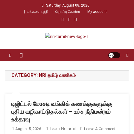
Skip
Saturday, August 08, 2026
to
எங்களை பற்றி
தொடர்பு கொள்ள
My account
content
Nri Tamil
உலக தமிழர்களின் உரத்த குரல்
CATEGORY:
NRI தமிழ் வணிகம்
டிஜிட்டல் மோசடி வங்கிக் கணக்குகளுக்கு
புதிய வழிகாட்டுதல்கள் – உச்ச நீதிமன்றம்
உத்தரவு
Team Nritamil
On
August 5, 2026
Leave A Comment