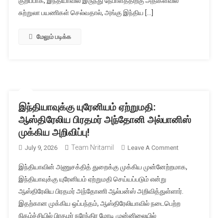
குறிப்பாக, இந்தியாவில் இருந்து நேபாளத்திற்கு அதிகளவில்
பயன்படுத்த
சுற்றுலா பயணிகள் செல்வதால், அங்கு இந்திய […]
அனுமதி.
மேலும் படிக்க
இந்தியாவுக்கு யுரேனியம் ஏற்றுமதி:
ஆஸ்திரேலிய பிரதமர் அந்தோனி அல்பானிஸ்
முக்கிய அறிவிப்பு!
Team Nritamil
On
July 9, 2026
Leave A Comment
இந்தியாவுக்கு
இந்தியாவின் அணுசக்தித் துறைக்கு முக்கிய முன்னேற்றமாக,
யுரேனியம்
இந்தியாவுக்கு யுரேனியம் ஏற்றுமதி செய்யப்படும் என்று
ஏற்றுமதி:
ஆஸ்திரேலிய பிரதமர் அந்தோணி ஆல்பன்ஸ் அறிவித்துள்ளார்.
ஆஸ்திரேலிய
இதற்கான முக்கிய ஒப்பந்தம், ஆஸ்திரேலியாவில் நடைபெற்ற
பிரதமர்
அந்தோனி
நிகழ்ச்சியில் பிரதமர் நரேந்திர மோடி முன்னிலையில்