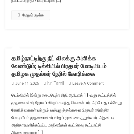
நடைபெற்ற ஜி7 மாநாட்டின் […]
முக்கிய
அம்சங்கள்
மேலும் படிக்க
என்ன?
தமிழ்நாட்டிற்கு நீட் விலக்கு அளிக்க
வேண்டும்; டில்லியில் பிரதமர் மோடியிடம்
தமிழக முதல்வர் நேரில் கோரிக்கை
Nri Tamil
On
June 11, 2026
Leave A Comment
தமிழ்நாட்டிற்கு
டெல்லியில் இன்று நடைபெற்ற நிதி ஆயோக் 11-வது கூட்டத்தில்
நீட்
முதலமைச்சர் ஜோசப் விஜய் கலந்து கொண்டார். அப்போது பல்வேறு
விலக்கு
கோரிக்கைகள் மற்றும் வலியுறுத்தல்களை பிரதமர் நரேந்திர
அளிக்க
மோடியிடம் முதலமைச்சர் விஜய் முன் வைத்துள்ளார். அதன்படி
வேண்டும்;
டில்லியில்
அதிகாரமளிக்கப்பட்ட மாநிலங்கள் கூட்டுறவு கூட்டாட்சி
பிரதமர்
அனைவரையும் […]