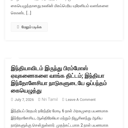
அல்பானிஸ்
கையெழுத்தானது.உலகின் மிகப்பெரிய யுரேனியம் வளங்களை
முக்கிய
கொண்ட […]
அறிவிப்பு!
மேலும் படிக்க
இந்தியாவிடம் இருந்து பிரம்மோஸ்
ஏவுகணைகளை வாங்க திட்டம்; இந்தியா
இந்தோனேசியா நாடுகளுடையே ஒப்பந்தம்
கையெழுத்து
Nri Tamil
On
July 7, 2026
Leave A Comment
இந்தியாவிடம்
இந்தியப் பிரதமர் நரேந்திர மோடி 6 நாள் அரசுமுறை பயணமாக
இருந்து
இந்தோனேசிய, ஆஸ்திரேலியா மற்றும் நியூசிலாந்து ஆகிய
பிரம்மோஸ்
நாடுகளுக்கு சென்றுள்ளார். முதற்கட்டமாக 2 நாள் பயணமாக
ஏவுகணைகளை