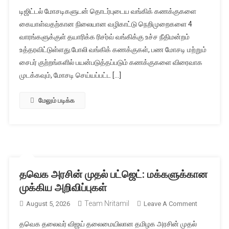
டிஜிட்டல்
டிஜிட்டல் மோசடிகளுடன் தொடர்புடைய வங்கிக் கணக்குகளை
மோசடி
கையாள்வதற்கான நிலையான வழிகாட்டு நெறிமுறைகளை 4
வங்கிக்
வாரங்களுக்குள் தயாரிக்க ரிசர்வ் வங்கிக்கு உச்ச நீதிமன்றம்
கணக்குகளு
உத்தரவிட்டுள்ளது.போலி வங்கிக் கணக்குகள், பண மோசடி மற்றும்
புதிய
வழிகாட்டுத
சைபர் குற்றங்களில் பயன்படுத்தப்படும் கணக்குகளை விரைவாக
–
முடக்கவும், மோசடி செய்யப்பட்ட […]
உச்ச
நீதிமன்றம்
மேலும் படிக்க
உத்தரவு
தவெக அரசின் முதல் பட்ஜெட்: மக்களுக்கான
முக்கிய அறிவிப்புகள்
Team Nritamil
On
August 5, 2026
Leave A Comment
தவெக
தவெக தலைவர் விஜய் தலைமையிலான தமிழக அரசின் முதல்
அரசின்