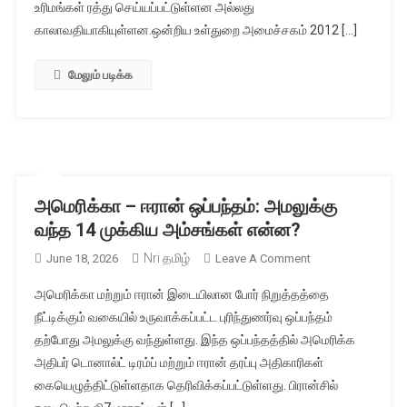
எஃப்சிஆர்ஏ
உரிமங்கள் ரத்து செய்யப்பட்டுள்ளன அல்லது
உரிமங்கள்
காலாவதியாகியுள்ளன.ஒன்றிய உள்துறை அமைச்சகம் 2012 […]
ரத்து.
மேலும் படிக்க
அமெரிக்கா – ஈரான் ஒப்பந்தம்: அமலுக்கு
வந்த 14 முக்கிய அம்சங்கள் என்ன?
Nri தமிழ்
On
June 18, 2026
Leave A Comment
அமெரிக்கா
அமெரிக்கா மற்றும் ஈரான் இடையிலான போர் நிறுத்தத்தை
–
நீட்டிக்கும் வகையில் உருவாக்கப்பட்ட புரிந்துணர்வு ஒப்பந்தம்
ஈரான்
தற்போது அமலுக்கு வந்துள்ளது. இந்த ஒப்பந்தத்தில் அமெரிக்க
ஒப்பந்தம்:
அதிபர் டொனால்ட் டிரம்ப் மற்றும் ஈரான் தரப்பு அதிகாரிகள்
அமலுக்கு
வந்த
கையெழுத்திட்டுள்ளதாக தெரிவிக்கப்பட்டுள்ளது. பிரான்சில்
14