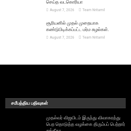
செய்த வடகொரியா
August 7, 2026
Team Nritamil
சூரியனில் முதல் முறையாக
கண்டுபிடிக்கப்பட்ட மர்ம சுழல்கள்.
August 7, 2026
Team Nritamil
சமீபத்திய பதிவுகள்
முதல்வர் விஜயிடம் இருந்து விவாகரத்து
பெற தொடுத்த வழக்கை திரும்பப் பெற்றார்
சங்கீதா