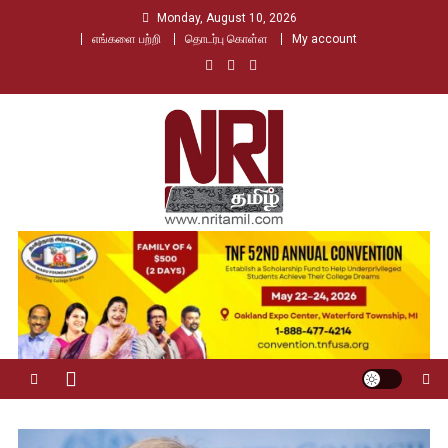
Skip
Monday, August 10, 2026
to
எங்களை பற்றி
தொடர்பு கொள்ள
My account
content
Nri Tamil
உலக தமிழர்களின் உரத்த குரல்