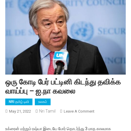
ஒரு கோடி பேர் பட்டினி கிடந்து தவிக்க
வாய்ப்பு – ஐ.நா கவலை
NRI தமிழ் டிவி
உலகம்
Nri Tamil
On
May 21, 2022
Leave A Comment
ஒரு
கோடி
உக்ரைன் மற்றும் ரஷ்யா இடையே போர் தொடர்ந்து 3 மாத காலமாக