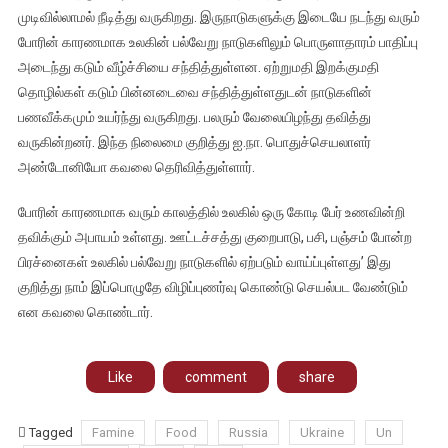
பேர்
முடிவில்லாமல் நீடித்து வருகிறது. இருநாடுகளுக்கு இடையே நடந்து வரும்
பட்டினி
போரின் காரணமாக உலகின் பல்வேறு நாடுகளிலும் பொருளாதாரம் பாதிப்பு
கிடந்து
அடைந்து கடும் வீழ்ச்சியை சந்தித்துள்ளன. ஏற்றுமதி இறக்குமதி
தவிக்க
தொழில்கள் கடும் பின்னடைவை சந்தித்துள்ளதுடன் நாடுகளின்
வாய்ப்பு
–
பணவீக்கமும் உயர்ந்து வருகிறது. பலரும் வேலையிழந்து தவித்து
ஐ.நா
வருகின்றனர். இந்த நிலைமை குறித்து ஐ.நா. பொதுச்செயலாளர்
கவலை
அண்டோனியோ கவலை தெரிவித்துள்ளார்.
போரின் காரணமாக வரும் காலத்தில் உலகில் ஒரு கோடி பேர் உணவின்றி
தவிக்கும் அபாயம் உள்ளது. ஊட்டச்சத்து குறைபாடு, பசி, பஞ்சம் போன்ற
பிரச்னைகள் உலகில் பல்வேறு நாடுகளில் ஏற்படும் வாய்ப்புள்ளது’ இது
குறித்து நாம் இப்பொழுதே விழிப்புணர்வு கொண்டு செயல்பட வேண்டும்
என கவலை கொண்டார்.
Like
comment
share
Tagged
Famine
Food
Russia
Ukraine
Un