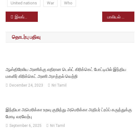
United nations
War
Who
Post
இலங்கையில் அவசர நிலை நீக்கம்
பாலியல் தொழிலாளர்களுக்கு ஆதார் – நீதிமன்றம் தீர்ப்பு
navigation
தொடர்பு பதிவு
ஆஸ்திரேலிய அணிக்கு எதிரான டெஸ்ட் கிரிக்கெட் போட்டியில் இந்திய
மகளிர் கிரிக்கெட் அணி அசத்தல் வெற்றி
December 24, 2023
Nri Tamil
இந்தியா அமெரிக்கா உறவு குறித்து அமெரிக்கா அதிபர் ட்ரம்ப் கருத்துக்கு
மோடி வரவேற்பு
September 6, 2025
Nri Tamil