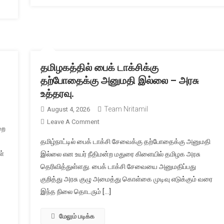
தமிழகத்தில் பைக் டாக்சிக்கு
தற்போதைக்கு அனுமதி இல்லை – அரசு
உத்தரவு.
Team Nritamil
August 4, 2026
On
Leave A Comment
றை
தமிழகத்தில்
தமிழ்நாட்டில் பைக் டாக்சி சேவைக்கு தற்போதைக்கு அனுமதி
பைக்
ள்
இல்லை என உயர் நீதிமன்ற மதுரை கிளையில் தமிழக அரசு
டாக்சிக்கு
தெரிவித்துள்ளது. பைக் டாக்சி சேவையை அனுமதிப்பது
தற்போதைக்கு
குறித்து அரசு குழு அமைத்து கொள்கை முடிவு எடுக்கும் வரை
அனுமதி
இல்லை
இந்த நிலை தொடரும் […]
–
அரசு
மேலும் படிக்க