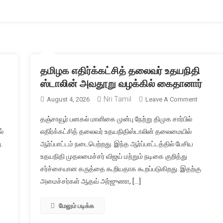
–
உச்ச
நீதிமன்றம்
உத்தரவு
தமிழக எதிர்க்கட்சித் தலைவர் உதயநிதி
ஸ்டாலின் அவதூறு வழக்கில் கைதானார்
Nri Tamil
On
August 4, 2026
Leave A Comment
தமிழக
தஞ்சாவூர் பனகல் மாளிகை முன்பு நேற்று திமுக சார்பில்
எதிர்க்கட்
்
எதிர்க்கட்சித் தலைவர் உதயநிதிஸ்டாலின் தலைமையில்
தலைவர்
.
ஆர்ப்பாட்டம் நடைபெற்றது. இந்த ஆர்ப்பாட்டத்தில் பேசிய
உதயநிதி
உதயநிதி முதலமைச்சர் விஜய் மற்றும் நடிகை குறித்து
ஸ்டாலின்
அவதூறு
சர்ச்சையான கருத்தை கூறியதாக கூறப்படுகிறது. இதற்கு
வழக்கில்
அமைச்சர்கள் ஆதவ் அர்ஜுணா, […]
கைதானார
மேலும் படிக்க