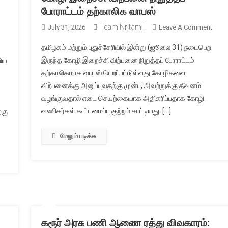
போராட்டம் தற்காலிக வாபஸ்
Team Nritamil
On
July 31, 2026
Leave A Comment
கோழ
தமிழகம் மற்றும் புதுச்சேரியில் இன்று (ஜூலை 31) நடைபெற
இறைச
ேச
இருந்த கோழி இறைச்சி விற்பனை நிறுத்தப் போராட்டம்
பிய
விற்
ாள்
தற்காலிகமாக வாபஸ் பெறப்பட்டுள்ளது.கோழிகளை
நிறுத்
்
விற்பனைக்கு அனுப்புவதற்கு முன்பு, அவற்றுக்கு தீவனம்
போராட
தற்கா
வழங்குவதால் எடை செயற்கையாக அதிகரிப்பதாக கோழி
வாபஸ
,
வணிகர்கள் கூட்டமைப்பு குற்றம் சாட்டியது. […]
்கு
ிய
மேலும் படிக்க
யே
்படுவார்;
சர்
கரூர் அரசு பணி ஆணை ரத்து விவகாரம்: