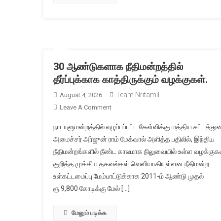
30 ஆண்டுகளாக நீதிமன்றத்தில்
தீர்ப்புக்காக காத்திருக்கும் வழக்குகள்.
Team Nritamil
August 4, 2026
On
Leave A Comment
30
நாடாளுமன்றத்தில் எழுப்பப்பட்ட கேள்விக்கு மத்திய சட்டத்து
ஆண்டுகளாக
அமைச்சர் அர்ஜுன் ராம் மேக்வால் அளித்த பதிலில், இந்திய
நீதிமன்றத்தில்
நீதிமன்றங்களில் நீண்ட காலமாக நிலுவையில் உள்ள வழக்குக
தீர்ப்புக்காக
குறித்த முக்கிய தகவல்கள் வெளியாகியுள்ளன.நீதிமன்ற
காத்திருக்கும்
வழக்குகள்.
உள்கட்டமைப்பு மேம்பாட்டுக்காக 2011-ம் ஆண்டு முதல்
ரூ.9,800 கோடிக்கு மேல் […]
மேலும் படிக்க