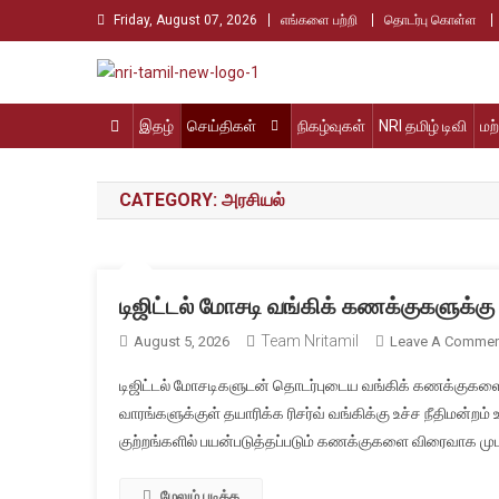
Skip
Friday, August 07, 2026
எங்களை பற்றி
தொடர்பு கொள்ள
to
content
Nri Tamil
உலக தமிழர்களின் உரத்த குரல்
இதழ்
செய்திகள்
நிகழ்வுகள்
NRI தமிழ் டிவி
மற
CATEGORY:
அரசியல்
டிஜிட்டல் மோசடி வங்கிக் கணக்குகளுக்கு ப
Team Nritamil
August 5, 2026
Leave A Commen
டிஜிட்டல் மோசடிகளுடன் தொடர்புடைய வங்கிக் கணக்கு
வாரங்களுக்குள் தயாரிக்க ரிசர்வ் வங்கிக்கு உச்ச நீதிமன்ற
குற்றங்களில் பயன்படுத்தப்படும் கணக்குகளை விரைவாக முடக
மேலும் படிக்க