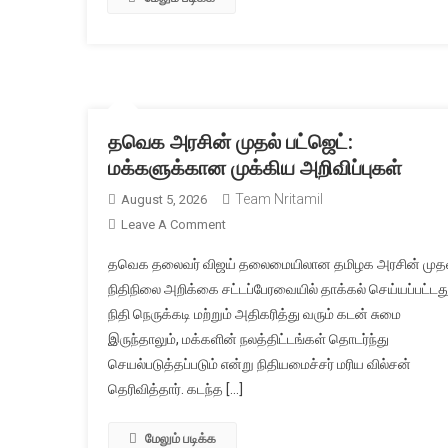
தவெக அரசின் முதல் பட்ஜெட்:
மக்களுக்கான முக்கிய அறிவிப்புகள்
Team Nritamil
August 5, 2026
On
Leave A Comment
தவெக
தவெக தலைவர் விஜய் தலைமையிலான தமிழக அரசின் முதல
அரசின்
நிதிநிலை அறிக்கை சட்டப்பேரவையில் தாக்கல் செய்யப்பட்டது
முதல்
நிதி நெருக்கடி மற்றும் அதிகரித்து வரும் கடன் சுமை
பட்ஜெட்:
இருந்தாலும், மக்களின் நலத்திட்டங்கள் தொடர்ந்து
மக்களுக்கான
முக்கிய
செயல்படுத்தப்படும் என்று நிதியமைச்சர் மரிய வில்சன்
அறிவிப்புகள்
தெரிவித்தார். கடந்த […]
மேலும் படிக்க