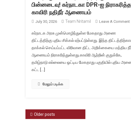
பின்னடைவு! கர்நாடகா DPR-ஐ நிராகரித்
காவிரி நதிநீர் ஆணையம்
Team Nritamil
July 30, 2026
Leave A Comment
கர்நாடக அரசு முன்மொழிந்துள்ள மேகதாது அணை
திட்டத்திற்கு புதிய சிக்கல் ஏற்பட்டுள்ளது. இந்த திட்டத்திற்க
த
தாக்கல் செய்யப்பட்ட விரிவான திட்ட அறிக்கையை மத்திய நீர
ஆணையம் நிராகரித்துள்ளது.காவிரி ஆற்றின் குறுக்கே,
தமிழ்நாடு எல்லையை ஒட்டிய மேகதாது பகுதியில் புதிய அ
கட்ட […]
மேலும் படிக்க
ந
Posts
Older posts
navigation