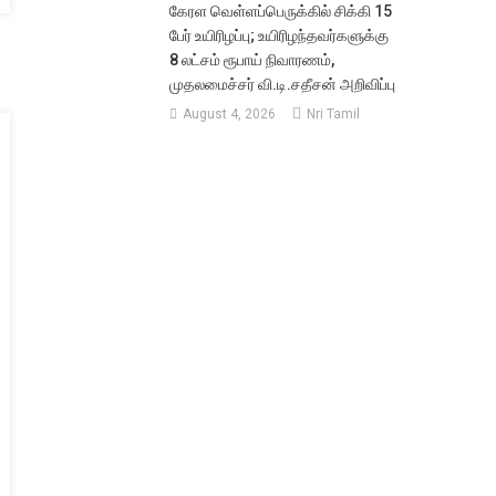
கேரள வெள்ளப்பெருக்கில் சிக்கி 15
பேர் உயிரிழப்பு; உயிரிழந்தவர்களுக்கு
8 லட்சம் ரூபாய் நிவாரணம்,
முதலமைச்சர் வி.டி.சதீசன் அறிவிப்பு
August 4, 2026
Nri Tamil