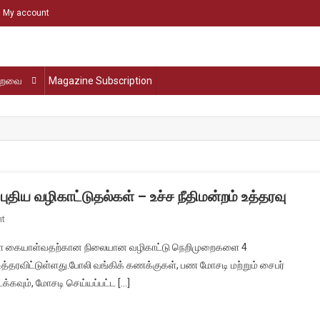
My account
்றவை
Magazine Subscription
ுதிய வழிகாட்டுதல்கள் – உச்ச நீதிமன்றம் உத்தரவு
On
t
டிஜிட்டல்
களை கையாள்வதற்கான நிலையான வழிகாட்டு நெறிமுறைகளை 4
மோசடி
ம் உத்தரவிட்டுள்ளது.போலி வங்கிக் கணக்குகள், பண மோசடி மற்றும் சைபர்
வங்கிக்
்கவும், மோசடி செய்யப்பட்ட […]
கணக்குகளுக்கு
புதிய
வழிகாட்டுதல்கள்