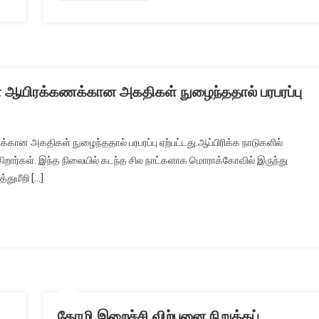
உத்தரவு.
ள் ஆயிரக்கணக்கான அகதிகள் நுழைந்ததால் பரபரப்பு
ாக்கோ
ான அகதிகள் நுழைந்ததால் பரபரப்பு ஏற்பட்டது.ஆப்பிரிக்க நாடுகளில்
ிலிருந்து
கிறார்கள். இந்த நிலையில் கடந்த சில நாட்களாக மொராக்கோவில் இருந்து
யினுக்குள்
துமீறி […]
ரக்கணக்கான
ிகள்
ந்ததால்
்பு
கோழி இறைச்சி விற்பனை நிறுத்தப்