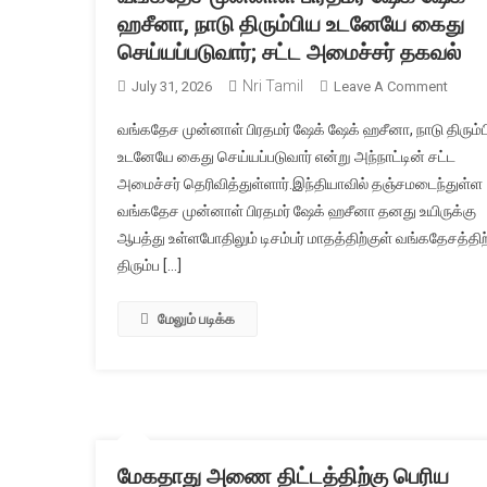
ஹசீனா, நாடு திரும்பிய உடனேயே கைது
செய்யப்படுவார்; சட்ட அமைச்சர் தகவல்
Nri Tamil
On
July 31, 2026
Leave A Comment
வங்கத
வங்கதேச முன்னாள் பிரதமர் ஷேக் ஷேக் ஹசீனா, நாடு திரும்
முன்ன
உடனேயே கைது செய்யப்படுவார் என்று அந்நாட்டின் சட்ட
பிரதமர
அமைச்சர் தெரிவித்துள்ளார்.இந்தியாவில் தஞ்சமடைந்துள்ள
ஷேக்
வங்கதேச முன்னாள் பிரதமர் ஷேக் ஹசீனா தனது உயிருக்கு
ஷேக்
ஹசீனா
ஆபத்து உள்ளபோதிலும் டிசம்பர் மாதத்திற்குள் வங்கதேசத்திற
நாடு
திரும்ப […]
திரும்ப
உடனே
மேலும் படிக்க
கைது
செய்யப
சட்ட
அமைச்
தகவல்
மேகதாது அணை திட்டத்திற்கு பெரிய