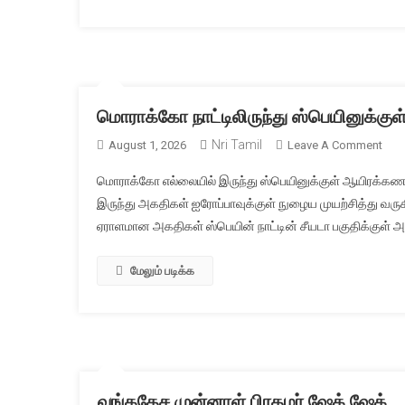
மொராக்கோ நாட்டிலிருந்து ஸ்பெயினுக்கு
Nri Tamil
On
August 1, 2026
Leave A Comment
மொர
மொராக்கோ எல்லையில் இருந்து ஸ்பெயினுக்குள் ஆயிரக்கணக்க
நாட்ட
இருந்து அகதிகள் ஐரோப்பாவுக்குள் நுழைய முயற்சித்து வரு
ஸ்பெ
ஏராளமான அகதிகள் ஸ்பெயின் நாட்டின் சீயடா பகுதிக்குள் அத்
ஆயி
அகத
நுழை
மேலும் படிக்க
பரபரப
வங்கதேச முன்னாள் பிரதமர் ஷேக் ஷேக்