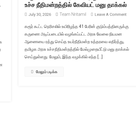
த
உச்ச நீதிமன்றத்தில் கேவியட் மனு தாக்கல்
Team Nritamil
On
July 30, 2026
Leave A Comment
கரூர்
On
கரூர் கூட்ட நெரிசலில் உயிரிழந்த 41 பேரின் குடும்பத்தினருக்கு
அரசு
மேகதாது
கருணை அடிப்படையில் வழங்கப்பட்ட அரசு வேலை நியமன
பணி
அணை
ஆணையை ரத்து செய்த உயர்நீதிமன்ற உத்தரவை எதிர்த்து,
ாக
ஆண
ிட்டத்திற்கு
தமிழக அரசு உச்சநீதிமன்றத்தில் மேல்முறையீட்டு மனு தாக்கல்
ரத்து
்
பெரிய
விவகா
செய்துள்ளது. மேலும், இந்த வழக்கில் எந்த […]
பின்னடைவு!
உச்ச
கர்நாடகா
ணை
நீதிமன
DPR-
மேலும் படிக்க
கேவிய
ஐ
மனு
நிராகரித்த
தாக்க
காவிரி
திநீர்
ஆணையம்