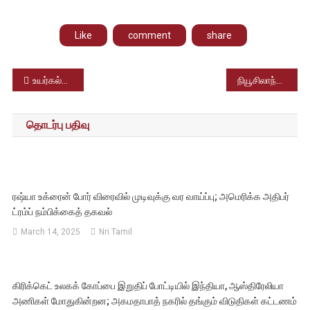
Like
comment
share
Post
உயர்கல்வி நிறுவனங்களில் பெண்களுக்கு மாதவிடாய் மற்றும் மகப்பேறு விடுமுறை – கேரள அரசு அறிவிப்பு
நியூசிலாந்தின் புதிய பிரதமராக கிறிஸ் ஹிப்கின்ஸ் தேர்வு
navigation
தொடர்பு பதிவு
ரஷ்யா உக்ரைன் போர் விரைவில் முடிவுக்கு வர வாய்ப்பு; அமெரிக்க அதிபர்
ட்ரம்ப் நம்பிக்கைத் தகவல்
March 14, 2025
Nri Tamil
கிரிக்கெட் உலகக் கோப்பை இறுதிப் போட்டியில் இந்தியா, ஆஸ்திரேலியா
அணிகள் மோதுகின்றன; அகமதாபாத் நகரில் தங்கும் விடுதிகள் கட்டணம்