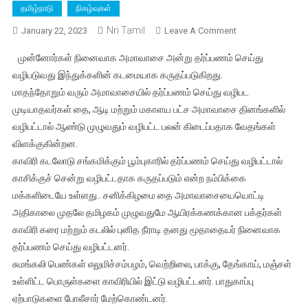
தமிழ்நாடு
நிகழ்வுகள்
Nri Tamil
On
January 22, 2023
Leave A Comment
தை
முன்னோர்கள் நினைவாக அமாவாசை அன்று தர்ப்பணம் செய்து
அமாவாசையை
வழிபடுவது இந்துக்களின் கடமையாக கருதப்படுகிறது.
முன்னிட்டு
மாதந்தோறும் வரும் அமாவாசையில் தர்ப்பணம் செய்து வழிபட
தமிழகம்
முடியாதவர்கள் தை, ஆடி மற்றும் மகாளய பட்ச அமாவாசை தினங்களில்
முழுவதும்
காவிரிக்
வழிபட்டால் ஆண்டு முழுவதும் வழிபட்ட பலன் கிடைப்பதாக வேதங்கள்
கரையில்
விளக்குகின்றன.
முன்னோர்களுக்கு
காவிரி கடலோடு சங்கமிக்கும் பூம்புகாரில் தர்ப்பணம் செய்து வழிபட்டால்
மக்கள்
காசிக்குச் சென்று வழிபட்டதாக கருதப்படும் என்ற நம்பிக்கை
வழிபாடு
மக்களிடையே உள்ளது.. சனிக்கிழமை தை அமாவாசையையொட்டி
செய்தனர்
அதிகாலை முதலே தமிழகம் முழுவதுமே ஆயிரக்கணக்கான பக்தர்கள்
காவிரி கரை மற்றும் கடலில் புனித நீராடி தனது மூதாதையர் நினைவாக
தர்ப்பணம் செய்து வழிபட்டனர்.
சுமங்கலி பெண்கள் எலுமிச்சம்பழம், வெற்றிலை, பாக்கு, தேங்காய், மஞ்சள்
உள்ளிட்ட பொருள்களை காவிரியில் இட்டு வழிபட்டனர். பாதுகாப்பு
ஏற்பாடுகளை போலீசார் மேற்கொண்டனர்.