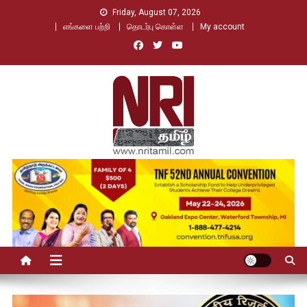
Skip
Friday, August 07, 2026
to
எங்களை பற்றி
தொடர்பு கொள்ள
My account
content
Nri Tamil
உலக தமிழர்களின் உரத்த குரல்