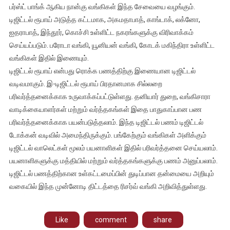
பர்ஸ்ட் பாங்க் ஆகிய நான்கு வங்கிகள் இந்த சேவையை வழங்கும்.
டிஜிட்டல் ரூபாய் அடுத்த கட்டமாக, அகமதாபாத், காங்டாக், லக்னோ,
ஐதராபாத், இந்தூர், கொச்சி உள்ளிட்ட நகரங்களுக்கு விரிவாக்கம்
செய்யப்படும். பரோடா வங்கி, யூனியன் வங்கி, கோடக் மகிந்திரா உள்ளிட்ட
வங்கிகள் இதில் இணையும்.
டிஜிட்டல் ரூபாய் என்பது ரொக்க பணத்திற்கு இணையான டிஜிட்டல்
வடிவமாகும். இ-டிஜிட்டல் ரூபாய் பிரதானமாக சில்லறை
பரிவர்த்தனைக்காக உருவாக்கப்பட்டுள்ளது. தனியார் துறை, வங்கிசாரா
வாடிக்கையாளர்கள் மற்றும் வர்த்தகங்கள் இதை பாதுகாப்பான பண
பரிவர்த்தனைக்காக பயன்படுத்தலாம். இந்த டிஜிட்டல் பணம் டிஜிட்டல்
டோக்கன் வடிவில் அமைந்திருக்கும். பங்கேற்கும் வங்கிகள் அளிக்கும்
டிஜிட்டல் வாலெட்கள் மூலம் பயனாளிகள் இதில் பரிவர்த்தனை செய்யலாம்.
பயனாளிகளுக்கு மத்தியில் மற்றும் வர்த்தகங்களுக்கு பணம் அனுப்பலாம்.
டிஜிட்டல் பணத்திற்கான உள்கட்டமைப்பின் துடிப்பான தன்மையை அறியும்
வகையில் இந்த முன்னோடி திட்டத்தை ரிசர்வ் வங்கி அறிவித்துள்ளது.
Like
comment
share