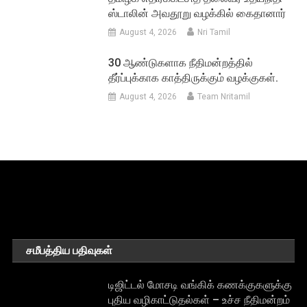
ஸ்டாலின் அவதூறு வழக்கில் கைதானார்
August 4, 2026
Nri Tamil
30 ஆண்டுகளாக நீதிமன்றத்தில்
தீர்ப்புக்காக காத்திருக்கும் வழக்குகள்.
August 4, 2026
Team Nritamil
சமீபத்திய பதிவுகள்
டிஜிட்டல் மோசடி வங்கிக் கணக்குகளுக்கு
புதிய வழிகாட்டுதல்கள் – உச்ச நீதிமன்றம்