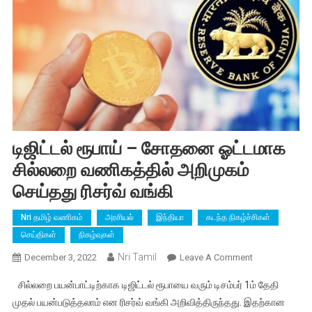
டிஜிட்டல் ரூபாய் – சோதனை ஓட்டமாக
சில்லறை வணிகத்தில் அறிமுகம்
செய்தது ரிசர்வ் வங்கி
Nri தமிழ் வணிகம்
அரசியல்
இந்தியா
கடந்த நிகழ்ச்சிகள்
செய்திகள்
நிகழ்வுகள்
Nri Tamil
On
December 3, 2022
Leave A Comment
டிஜிட்டல்
சில்லறை பயன்பாட்டிற்காக டிஜிட்டல் ரூபாயை வரும் டிசம்பர் 1ம் தேதி
ரூபாய்
முதல் பயன்படுத்தலாம் என ரிசர்வ் வங்கி அறிவித்திருந்தது. இதற்கான
–