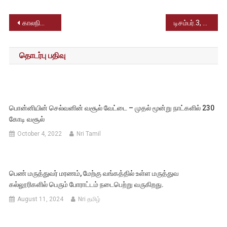
Post
காலநிலை மாற்றம் : உருகும் பனியிலிருந்து வெளிவரும் 48,500 ஆண்டுகள் முந்தைய ஜாம்பி வைரஸ்கள்
டிசம்பர்.3, சர்வதேச மாற்றுத்திறனாளிகள் தினம் – உலகம் முழுவதும் கொண்டாடப்பட்டது
navigation
தொடர்பு பதிவு
பொன்னியின் செல்வனின் வசூல் வேட்டை – முதல் மூன்று நாட்களில் 230
கோடி வசூல்
October 4, 2022
Nri Tamil
பெண் மருத்துவர் மரணம், மேற்கு வங்கத்தில் உள்ள மருத்துவ
கல்லூரிகளில் பெரும் போராட்டம் நடைபெற்று வருகிறது.
August 11, 2024
Nri தமிழ்