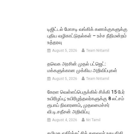
டிஜிட்டல் மோசடி வங்கிக் கணக்குகளுக்கு
புதிய வழிகாட்டுதல்கள் – உச்ச நீதிமன்றம்
உத்தரவு
August 5, 2026
Team Nritamil
தவெக அரசின் முதல் பட்ஜெட்:
மக்களுக்கான முக்கிய அறிவிப்புகள்
August 5, 2026
Team Nritamil
கேரள வெள்ளப்பெருக்கில் சிக்கி 15 பேர்
உயிரிழப்பு; உயிரிழந்தவர்களுக்கு 8 லட்சம்
ரூபாய் நிவாரணம், முதலமைச்சர்
வி.டி.சதீசன் அறிவிப்பு
August 4, 2026
Nri Tamil
தமிழக எதிர்க்கட்சித் தலைவர் உதயநிதி