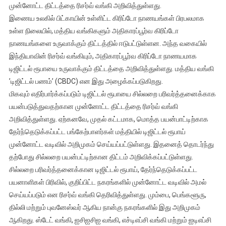
முன்னோட்ட திட்டத்தை ரிசர்வ் வங்கி அறிவித்துள்ளது.
சோதனை
இணைய உலகில் பிட்காயின் உள்ளிட்ட கிரிப்டோ நாணயங்கள் பிரபலமாக
ஓட்டமாக
சில்லறை
உள்ள நிலையில், மத்திய வங்கிகளும் அதிகாரப்பூர்வ கிரிப்டோ
வணிகத்தில்
நாணயங்களை உருவாக்கும் திட்டத்தில் ஈடுபட்டுள்ளன. அந்த வகையில்
அறிமுகம்
இந்தியாவின் ரிசர்வ் வங்கியும், அதிகாரப்பூர்வ கிரிப்டோ நாணயமாக
செய்தது
டிஜிட்டல் ரூபாயை உருவாக்கும் திட்டத்தை அறிவித்துள்ளது. மத்திய வங்கி
ரிசர்வ்
’டிஜிட்டல் பணம்’ (CBDC) என இது அழைக்கப்படுகிறது.
வங்கி
மிகவும் எதிர்பார்க்கப்படும் டிஜிட்டல் ரூபாயை சில்லறை பரிவர்த்தனைக்காக
பயன்படுத்துவதற்கான முன்னோட்ட திட்டத்தை ரிசர்வ் வங்கி
அறிவித்துள்ளது. ஏற்கனவே, முதல் கட்டமாக, மொத்த பயன்பாட்டிற்காக
தேர்ந்தெடுக்கப்பட்ட பங்கேற்பாளர்கள் மத்தியில் டிஜிட்டல் ரூபாய்
முன்னோட்ட வடிவில் அறிமுகம் செய்யப்பட்டுள்ளது. இதனைத் தொடர்ந்து
தற்போது சில்லறை பயன்பட்டிற்கான திட்டம் அறிவிக்கப்பட்டுள்ளது.
சில்லறை பரிவர்த்தனைக்கான டிஜிட்டல் ரூபாய், தேர்ந்தெடுக்கப்பட்ட
பயனாளிகள் பிரிவில், குறிப்பிட்ட நகரங்களில் முன்னோட்ட வடிவில் அமல்
செய்யப்படும் என ரிசர்வ் வங்கி தெரிவித்துள்ளது. மும்பை, பெங்களூரு,
தில்லி மற்றும் புவனேஸ்வர் ஆகிய நான்கு நகரங்களில் இது அறிமுகம்
ஆகிறது. ஸ்டேட் வங்கி, ஐசிஐசிஐ வங்கி, எச்டிஎப்சி வங்கி மற்றும் ஐடிஎப்சி