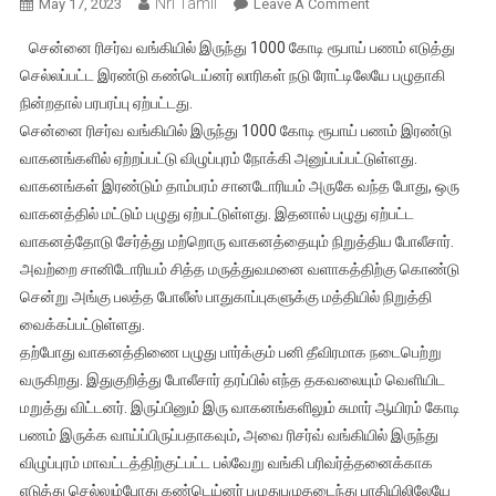
Nri Tamil
On
May 17, 2023
Leave A Comment
ரிசர்வ்
சென்னை ரிசர்வ வங்கியில் இருந்து 1000 கோடி ரூபாய் பணம் எடுத்து
வங்கியின்
செல்லப்பட்ட இரண்டு கண்டெய்னர் லாரிகள் நடு ரோட்டிலேயே பழுதாகி
இரண்டு
நின்றதால் பரபரப்பு ஏற்பட்டது.
கண்டெயினர்கள்
சென்னை ரிசர்வ வங்கியில் இருந்து 1000 கோடி ரூபாய் பணம் இரண்டு
1000
கோடி
வாகனங்களில் ஏற்றப்பட்டு விழுப்புரம் நோக்கி அனுப்பப்பட்டுள்ளது.
பணத்துடன்
வாகனங்கள் இரண்டும் தாம்பரம் சானடோரியம் அருகே வந்த போது, ஒரு
சாலையில்
வாகனத்தில் மட்டும் பழுது ஏற்பட்டுள்ளது. இதனால் பழுது ஏற்பட்ட
பழுதாகி
வாகனத்தோடு சேர்த்து மற்றொரு வாகனத்தையும் நிறுத்திய போலீசார்.
நின்றதால்
அவற்றை சானிடோரியம் சித்த மருத்துவமனை வளாகத்திற்கு கொண்டு
பரபரப்பு
சென்று அங்கு பலத்த போலீஸ் பாதுகாப்புகளுக்கு மத்தியில் நிறுத்தி
வைக்கப்பட்டுள்ளது.
தற்போது வாகனத்திணை பழுது பார்க்கும் பனி தீவிரமாக நடைபெற்று
வருகிறது. இதுகுறித்து போலீசார் தரப்பில் எந்த தகவலையும் வெளியிட
மறுத்து விட்டனர். இருப்பினும் இரு வாகனங்களிலும் சுமார் ஆயிரம் கோடி
பணம் இருக்க வாய்ப்பிருப்பதாகவும், அவை ரிசர்வ் வங்கியில் இருந்து
விழுப்புரம் மாவட்டத்திற்குட்பட்ட பல்வேறு வங்கி பரிவர்த்தனைக்காக
எடுத்து செல்லும்போது கண்டெய்னர் பழுதுபழுதடைந்து பாதியிலிலேயே