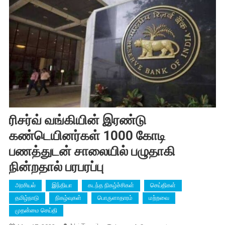
ரிசர்வ் வங்கியின் இரண்டு
கண்டெயினர்கள் 1000 கோடி
பணத்துடன் சாலையில் பழுதாகி
நின்றதால் பரபரப்பு
அரசியல்
இந்தியா
கடந்த நிகழ்ச்சிகள்
செய்திகள்
தமிழ்நாடு
நிகழ்வுகள்
பொருளாதாரம்
மற்றவை
முதன்மை செய்தி