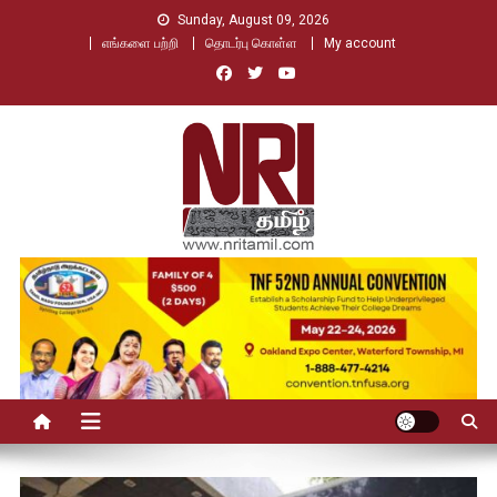
Skip
Sunday, August 09, 2026
to
எங்களை பற்றி
தொடர்பு கொள்ள
My account
content
Nri Tamil
உலக தமிழர்களின் உரத்த குரல்