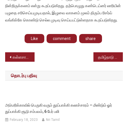
நின்றிருக்கலாம் என்று கூறப்படுகிறது. தற்பொழுது கண்டெய்னர் லாரியின்
பழுதை சரிசெய்யமுடியதால், இழுவை வாகனம் மூலம் திரும்ப ரிசர்வ்
வங்கிக்கே கொண்டு செல்ல முடிவு செய்யபட்டுள்ளதாக கூறப்படுகிறது.
Like
comment
share
Post
கள்ளசாராய மரணங்கள்; தமிழக அரசிடம் நடவடிக்கைகள் குறித்து விளக்கம் கேட்டு தமிழக ஆளுநர் கடிதம்
தமிழ்நாடு அரசு இயற்றிய ஜல்லிக்கட்டு சட்டத்திற்கு எதிரான வழக்குகளை தள்ளுபடி செய்தது உச்சநீதிமன்றம்
navigation
தொடர்பு பதிவு
அமெரிக்காவில் பெருகி வரும் தூப்பாக்கி கலாச்சாரம் – மீண்டும் ஓர்
துப்பாக்கி சூடு சம்பவம், 6 பேர் பலி
February 18, 2023
Nri Tamil