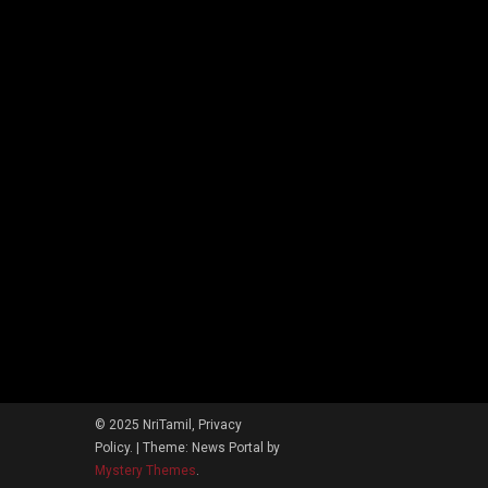
© 2025 NriTamil, Privacy
Policy.
|
Theme: News Portal by
Mystery Themes
.