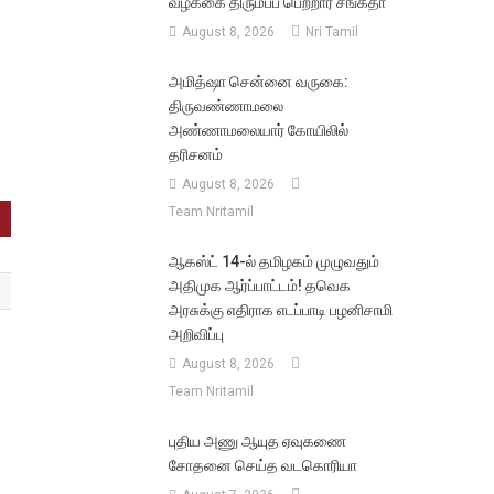
வழக்கை திரும்பப் பெற்றார் சங்கீதா
August 8, 2026
Nri Tamil
அமித்ஷா சென்னை வருகை:
திருவண்ணாமலை
அண்ணாமலையார் கோயிலில்
தரிசனம்
August 8, 2026
Team Nritamil
ஆகஸ்ட் 14-ல் தமிழகம் முழுவதும்
அதிமுக ஆர்ப்பாட்டம்! தவெக
அரசுக்கு எதிராக எடப்பாடி பழனிசாமி
அறிவிப்பு
August 8, 2026
Team Nritamil
புதிய அணு ஆயுத ஏவுகணை
சோதனை செய்த வடகொரியா