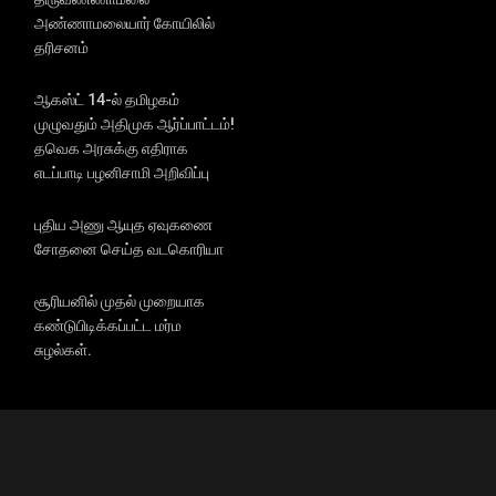
அண்ணாமலையார் கோயிலில்
தரிசனம்
ஆகஸ்ட் 14-ல் தமிழகம்
முழுவதும் அதிமுக ஆர்ப்பாட்டம்!
தவெக அரசுக்கு எதிராக
எடப்பாடி பழனிசாமி அறிவிப்பு
புதிய அணு ஆயுத ஏவுகணை
சோதனை செய்த வடகொரியா
சூரியனில் முதல் முறையாக
கண்டுபிடிக்கப்பட்ட மர்ம
சுழல்கள்.