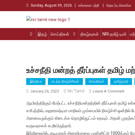
Skip
Sunday, August 09, 2026
எங்களை பற்றி
தொடர்பு கொள்ள
to
content
Nri Tamil
உலக தமிழர்களின் உரத்த குரல்
இதழ்
செய்திகள்
நிகழ்வுகள்
NRI தமிழ் டிவி
மற
உச்சநீதி மன்றத் தீர்ப்புகள் தமிழ்
இந்தியா
கடந்த நிகழ்ச்சிகள்
செய்திகள்
தமிழ்நாடு
Nri Tamil
On
January 26, 2023
Leave A Comment
உச்சநீத
ஆயிரத்திற்கும் மேற்பட்ட உச்சநீதிமன்றத்தின் தீர்ப்புகள் தமிழ் 
மன்றத்
சமீபத்தில், மஹாராஷ்டிரா மாநிலம் மும்பையில் நிகழ்ச்சி ஒன்றில்
தீர்ப்பு
அனைவருக்கும் கிடைக்க தொழில்நுட்பம் உதவும். அதன் முதற்கட்டம
தமிழ்
வருவதாகக் கூறியிருந்தார்.
மற்றும்
பிற
இந்நிலையில், குடியரசுத் தினவிழாவை முன்னிட்டு 1000க்கும் மேற்