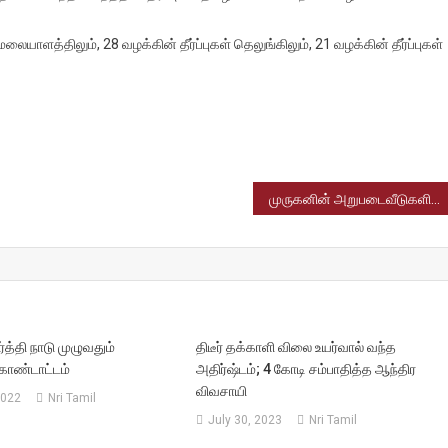
் மலையாளத்திலும், 28 வழக்கின் தீர்ப்புகள் தெலுங்கிலும், 21 வழக்கின் தீர்ப்புகள்
ளில்
ீடு
முருகனின் அறுபடைவீடுகளில் ஒன்றான பழனி தண்டாயுதபாணி கோயிலில் குடமுழுக்கு கோலாகலமாக நடைபெற்றது
்த்தி நாடு முழுவதும்
திடீர் தக்காளி விலை உயர்வால் வந்த
ொண்டாட்டம்
அதிர்ஷ்டம்; 4 கோடி சம்பாதித்த ஆந்திர
விவசாயி
2022
Nri Tamil
July 30, 2023
Nri Tamil