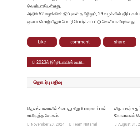
சில
வெளியாகியுள்ளது.
மாநில
அதில் 52 வழக்கின் தீர்ப்புகள் தமிழிலும், 29 வழக்கின் தீர்ப்புகள
மொழிக
ஒடியா மொழியிலும் மொழி பெயர்க்கப்பட்டு வெளியாகியுள்ளது.
வெளிய
Like
comment
share
Post
2023ல் இந்தியாவின் உயரிய விருதான பத்ம விருதுகளை பெறும் தமிழர்கள்
navigation
தொடர்பு பதிவு
தெலங்கானாவில் 4 வயது சிறுமி மாரடைப்பால்
விநாயகர் சதூர
உயிரிழந்த சோகம்.
கோலாகலக் க
November 20, 2024
Team Nritamil
August 31, 