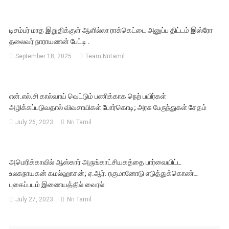
டிசம்பர் மாத இறுதிக்குள் ஆளில்லா ராக்கெட்டை அனுப்ப திட்டம் இஸ்ரோ
தலைவர் நாராயணன் பேட்டி .
September 18, 2025
Team Nritamil
என்.எல்.சி கால்வாய் வெட்டும் பணிக்காக நெற் பயிர்கள்
அழிக்கப்படுவதால் விவசாயிகள் போர்கொடி; அரசு பேருந்துகள் சேதம்
July 26, 2023
Nri Tamil
அமெரிக்காவில் ஆஸ்கார் அருங்காட்சியகத்தை பார்வையிட்ட
உலகநாயகன் கமல்ஹாசன்; ஏ.ஆர். ரகுமானோடு எடுத்துக்கொண்ட
புகைப்படம் இணையத்தில் வைரல்
July 27, 2023
Nri Tamil