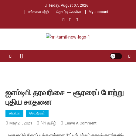
Skip
Friday, August 07, 2026
to
எங்களை பற்றி
தொடர்பு கொள்ள
My account
content
Nri Tamil
உலக தமிழர்களின் உரத்த குரல்
ஐஎம்டிபி தரவரிசை – சூரரைப் போற்று
புதிய சாதனை
சினிமா
செய்திகள்
Nri தமிழ்
On
May 21, 2021
Leave A Comment
ஐஎம்டிபி
உலகளவில் திரைப்படங்களுக்கான ரேட்டிங் மற்றும் தகவல் தளங்களில்