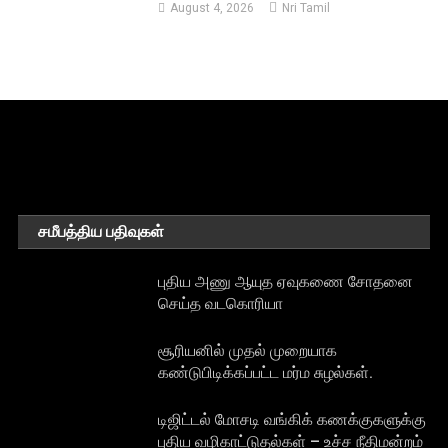
August 4, 2026
Nri Tamil
சமீபத்திய பதிவுகள்
புதிய அணு ஆயுத ஏவுகணை சோதனை
செய்த வடகொரியா
சூரியனில் முதல் முறையாக
கண்டுபிடிக்கப்பட்ட மர்ம சுழல்கள்.
டிஜிட்டல் மோசடி வங்கிக் கணக்குகளுக்கு
புதிய வழிகாட்டுதல்கள் – உச்ச நீதிமன்றம்