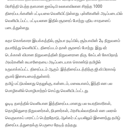
தரவரிசை
பிரசித்தி பெற்ற தளமான ஐஎம்டிபி உலகளவிலான சிறந்த 1000
–
திரைப்படங்களின் பட்டியலை வெளியிட்டுள்ளது. புள்ளிகளின் அடிப்படையில்
சூரரைப்
வெளியிடப்பட்ட பட்டியலான இதில் சூரரைப் போற்று புதிய சாதனைப்
போற்று
புதிய
படைத்துள்ளது.
சாதனை
சுதா கொங்காரா இயக்கத்தில், சூர்யா நடிப்பில், சூர்யாவின் 2டி நிறுவனம்
தயாரித்து வெளியிட்ட திரைப்படம் தான் சூரரைப் போற்று. இது ஏர்
டெக்கான் விமான நிறுவனத்தின் நிறுவனரான திரு. கேப்டன் கோபிநாத்
அவர்களின் சுயசரிதையை அடிப்படையாக கொண்டு தமிழில்
உருவாக்கப்பட்ட திரைப்படம் ஆகும். இத்திரைப்படத்திற்கு ஜி.வி.பிரகாஷ்
குமார் இசையமைத்துள்ளார்.
தமிழ் மட்டுமல்லாது தெலுங்கு, கன்னடம், மலையாளம், இந்தி என பல
மொழிகளில் மொழிமாற்றம் செய்து வெளியிடப்பட்டது.
ஓடிடி தளத்தில் வெளியான இத்திரைப்படமானது பல உயரதிகாரிகள்,
தொழில்துறை நிறுவனர்கள், நிபுணர்கள், அரசியல்வாதிகள் என பலரால்
வெகுவாகப் பாராட்டப் பெற்றதோடு, ஆஸ்கர் பட்டியலிலும் இணைந்து தமிழ்
திரைப்படத்துறைக்கு பெருமை தேடித் தந்தது.