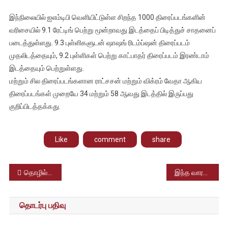
இந்நிலையில் ஐஎம்டிபி வெளியிட்டுள்ள சிறந்த 1000 திரைப்படங்களின்
வரிசையில் 9.1 ரேட்டிங் பெற்று மூன்றாவது இடத்தைப் பிடித்துச் சாதனைப்
படைத்துள்ளது. 9.3 புள்ளிகளுடன் ஷாஷங் ரிடம்ப்ஷன் திரைப்படம்
முதலிடத்தையும், 9.2 புள்ளிகள் பெற்று காட்பாதர் திரைப்படம் இரண்டாம்
இடத்தையும் பெற்றுள்ளது.
மற்றும் சில திரைப்படங்களான ராட்சசன் மற்றும் விக்ரம் வேதா ஆகிய
திரைப்படங்கள் முறையே 34 மற்றும் 58 ஆவது இடத்தில் இருப்பது
குறிப்பிடத்தக்கது.
Like
comment
share
Post
தொழில்நுட்பத்திற்காய் வழங்கப்படும் உயரிய விருது – இங்கிலாந்து வாழ் தமிழர் சாதனை
இந்த வாரச் சின்னத்திரை
navigation
தொடர்பு பதிவு