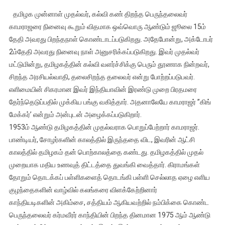
தமிழக
தமிழக முன்னாள் முதல்வர், கல்வி கண் திறந்த பெருந்தலைவர்
முன்னாள்
காமராஜரை நினைவு கூறும் விதமாக ஒவ்வொரு ஆண்டும் ஜூலை 15ம்
முதல்வர்
தேதி அவரது பிறந்தநாள் கொண்டாடப்படுகிறது. அதேபோன்று, அக்டோபர்
பெருந்தலைவர்
2ம்தேதி அவரது நினைவு நாள் அனுசரிக்கப்படுகிறது. இவர் முதல்வர்
காமராஜர்
நினைவு
மட்டுமின்று, தமிழகத்தின் கல்வி வளர்ச்சிக்கு பெரும் தூணாக நின்றவர்,
தினம்
சிறந்த அரசியல்வாதி, தலைசிறந்த தலைவர் என்று போற்றப்படுபவர்.
எளிமையின் சிகரமான இவர் இந்தியாவின் இரண்டு முறை பிரதமரை
தேர்ந்தெடுப்பதில் முக்கிய பங்கு வகித்தார். அதனாலேயே காமராஜர் ”கிங்
மேக்கர்’ என்றும் அன்புடன் அழைக்கப்படுகிறார்.
1953ம் ஆண்டு தமிழகத்தின் முதல்வராக பொறுப்பேற்றார் காமராஜர்.
பாண்டியர், சோழர்களின் காலத்தில் இருந்ததை விட, இவரின் ஆட்சி
காலத்தில் தமிழகம் தன் பொற்காலத்தை கண்டது. தமிழகத்தில் முதல்
முறையாக மதிய உணவுத் திட்டத்தை துவங்கி வைத்தார். கிராமங்கள்
தோறும் தொடக்கப் பள்ளிகளைத் தொடங்கி பள்ளி செல்லாத ஏழை எளிய
குழந்தைகளின் வாழ்வில் கலங்கரை விளக்கேற்றினார்
காந்தியடிகளின் அகிம்சை, சத்தியம் ஆகியவற்றில் நம்பிக்கை கொண்ட
பெருந்தலைவர் கர்மவீரர் காந்தியின் பிறந்த தினமான 1975 ஆம் ஆண்டு