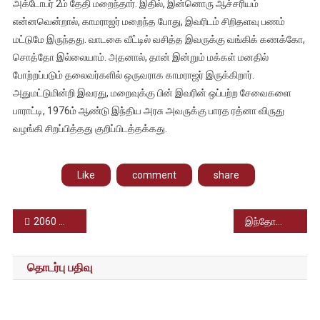
அக்டோபர் 2ம் தேதி மறைந்தார். இதில், இன்னொரு ஆச்சரியம்
என்னவென்றால், காமராஜர் மறைந்த போது, இவரிடம் சிறிதளவு பணம்
மட்டுமே இருந்தது. வாடகை வீட்டில் வசித்த இவருக்கு வங்கிக் கணக்கோ,
சொத்தோ இல்லையாம். அதனால், தான் இன்றும் மக்கள் மனதில்
போற்றப்படும் தலைவர்களில் ஒருவராக காமராஜர் இருக்கிறார்.
அதுமட்டுமின்றி இவரது, மறைவுக்கு பின் இவரின் ஒப்பற்ற சேவைகளை
பாராட்டி, 1976ம் ஆண்டு இந்திய அரசு அவருக்கு பாரத ரத்னா விருது
வழங்கி சிறப்பித்தது குறிப்பிடத்தக்கது.
Like
comment
share
Post
2060 ஆண்டுக்குள் ஓசோன் படலத்தின் ஓட்டை சரியாகிவிடும் – ஆய்வாளர்கள் கணிப்பு
இந்தோனேஷியாவில் கால்பந்து மைதானத்தில் ஏற்பட்ட கலவரத்தில் 174 பரிதாபமாக உயிரிழந்தனர்
navigation
தொடர்பு பதிவு