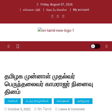
Skip
Friday, August 07, 2026
to
எங்களை பற்றி
தொடர்பு கொள்ள
My account
content
Nri Tamil
உலக தமிழர்களின் உரத்த குரல்
தமிழக முன்னாள் முதல்வர்
பெருந்தலைவர் காமராஜர் நினைவு
தினம்
அரசியல்
கடந்த நிகழ்ச்சிகள்
செய்திகள்
தமிழ்நாடு
Nri Tamil
On
October 3, 2022
Leave A Comment