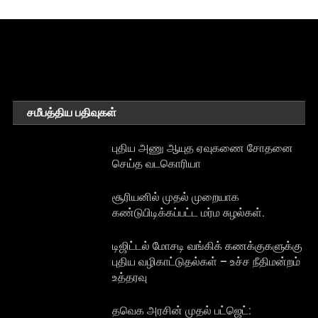
சமீபத்திய பதிவுகள்
புதிய அணு ஆயுத ஏவுகணை சோதனை
செய்த வடகொரியா
சூரியனில் முதல் முறையாக
கண்டுபிடிக்கப்பட்ட மர்ம சுழல்கள்.
டிஜிட்டல் மோசடி வங்கிக் கணக்குகளுக்கு
புதிய வழிகாட்டுதல்கள் – உச்ச நீதிமன்றம்
உத்தரவு
தவெக அரசின் முதல் பட்ஜெட்: