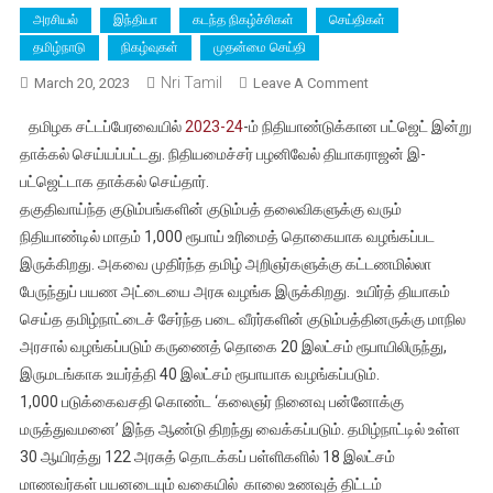
அரசியல்
இந்தியா
கடந்த நிகழ்ச்சிகள்
செய்திகள்
தமிழ்நாடு
நிகழ்வுகள்
முதன்மை செய்தி
Nri Tamil
On
March 20, 2023
Leave A Comment
தமிழ்நாடு
தமிழக சட்டப்பேரவையில்
2023-24
-ம் நிதியாண்டுக்கான பட்ஜெட் இன்று
நிதியமைச்சர்
தாக்கல் செய்யப்பட்டது. நிதியமைச்சர் பழனிவேல் தியாகராஜன் இ-
2023-
பட்ஜெட்டாக தாக்கல் செய்தார்.
24-
தகுதிவாய்ந்த குடும்பங்களின் குடும்பத் தலைவிகளுக்கு வரும்
ஆம்
ஆண்டிற்கான
நிதியாண்டில் மாதம் 1,000 ரூபாய் உரிமைத் தொகையாக வழங்கப்பட
பட்ஜெட்
இருக்கிறது. அகவை முதிர்ந்த தமிழ் அறிஞர்களுக்கு கட்டணமில்லா
தாக்கல்
பேருந்துப் பயண அட்டையை அரசு வழங்க இருக்கிறது. உயிர்த் தியாகம்
செய்தார்,
செய்த தமிழ்நாட்டைச் சேர்ந்த படை வீரர்களின் குடும்பத்தினருக்கு மாநில
பெரிதும்
அரசால் வழங்கப்படும் கருணைத் தொகை 20 இலட்சம் ரூபாயிலிருந்து,
எதிர்ப்பார்க்கப்பட்ட
இருமடங்காக உயர்த்தி 40 இலட்சம் ரூபாயாக வழங்கப்படும்.
பெண்கள்
1,000 படுக்கைவசதி கொண்ட ‘கலைஞர் நினைவு பன்னோக்கு
உரிமைத்
மருத்துவமனை’ இந்த ஆண்டு திறந்து வைக்கப்படும். தமிழ்நாட்டில் உள்ள
தொகை
30 ஆயிரத்து 122 அரசுத் தொடக்கப் பள்ளிகளில் 18 இலட்சம்
வழங்கப்படும்
மாணவர்கள் பயனடையும் வகையில் காலை உணவுத் திட்டம்