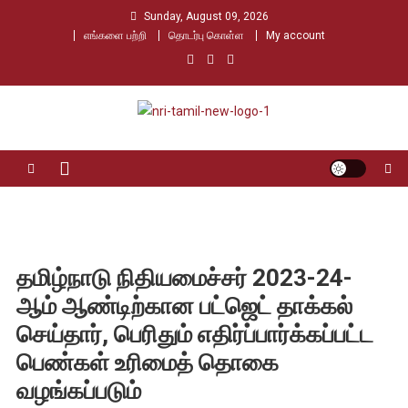
Skip
Sunday, August 09, 2026
to
எங்களை பற்றி
தொடர்பு கொள்ள
My account
content
Nri Tamil
உலக தமிழர்களின் உரத்த குரல்
தமிழ்நாடு நிதியமைச்சர் 2023-24-
ஆம் ஆண்டிற்கான பட்ஜெட் தாக்கல்
செய்தார், பெரிதும் எதிர்ப்பார்க்கப்பட்ட
பெண்கள் உரிமைத் தொகை
வழங்கப்படும்