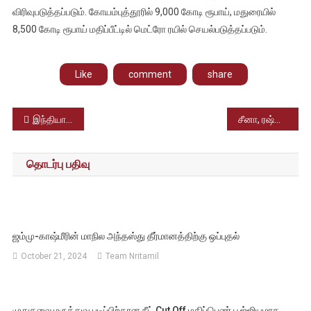
விரிவுபடுத்தப்படும். கோயம்புத்தூரில் 9,000 கோடி ரூபாய், மதுரையில்
8,500 கோடி ரூபாய் மதிப்பீட்டில் மெட்ரோ ரயில் செயல்படுத்தப்படும்.
Like
comment
share
Post
இந்தியாவில் கடந்த மூன்று ஆண்டுகளில் 274 யானைகள் பலி – நாட்டில் 29,964 யானைகள் இருப்பதாக தகவல்
சீனா, ரஷ்யா அதிபர்கள் சந்திப்பு சர்வதேச அரசியல் உலகில் பெரும் பரபரப்பை ஏற்படுத்தியுள்ளது
navigation
தொடர்பு பதிவு
ஜம்மு-காஷ்மீரின் மாநில அந்தஸ்து தீர்மானத்திற்கு ஒப்புதல்
October 21, 2024
Team Nritamil
முதுகலை மருத்துவ படிப்பிற்கான நீட் Cut Off மதிப்பெண் பூஜ்ஜியமாக