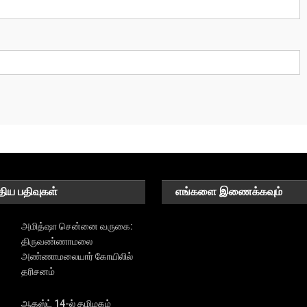
திய பதிவுகள்
எங்களை இணைக்கவும்
அமித்ஷா சென்னை வருகை:
திருவண்ணாமலை
அண்ணாமலையார் கோயிலில்
தரிசனம்
ஆகஸ்ட் 14-ல் தமிழகம்