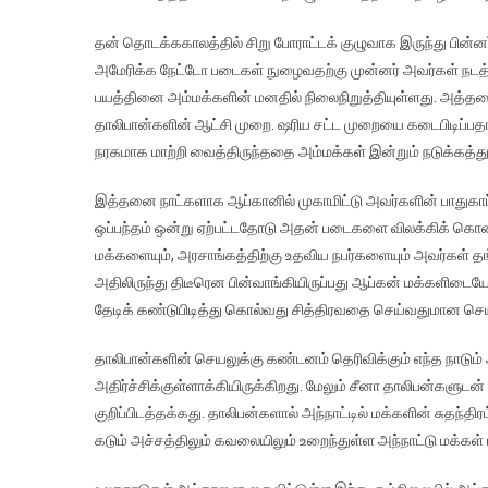
தன் தொடக்ககாலத்தில் சிறு போராட்டக் குழுவாக இருந்து பின்
அமேரிக்க நேட்டோ படைகள் நுழைவதற்கு முன்னர் அவர்கள் நடத்த
பயத்தினை அம்மக்களின் மனதில் நிலைநிறுத்தியுள்ளது. அத்
தாலிபான்களின் ஆட்சி முறை. ஷரிய சட்ட முறையை கடைபிடிப்பத
நரகமாக மாற்றி வைத்திருந்ததை அம்மக்கள் இன்றும் நடுக்கத்த
இத்தனை நாட்களாக ஆப்கானில் முகாமிட்டு அவர்களின் பாதுகாப்
ஒப்பந்தம் ஒன்று ஏற்பட்டதோடு அதன் படைகளை விலக்கிக் கொண்
மக்களையும், அரசாங்கத்திற்கு உதவிய நபர்களையும் அவர்கள் த
அதிலிருந்து திடீரென பின்வாங்கியிருப்பது ஆப்கன் மக்களிடை
தேடிக் கண்டுபிடித்து கொல்வது சித்திரவதை செய்வதுமான செய
தாலிபான்களின் செயலுக்கு கண்டனம் தெரிவிக்கும் எந்த நாடும்
அதிர்ச்சிக்குள்ளாக்கியிருக்கிறது. மேலும் சீனா தாலிபன்களுட
குறிப்பிடத்தக்கது. தாலிபன்களால் அந்நாட்டில் மக்களின் சுதந்த
கடும் அச்சத்திலும் கவலையிலும் உறைந்துள்ள அந்நாட்டு மக்கள் 