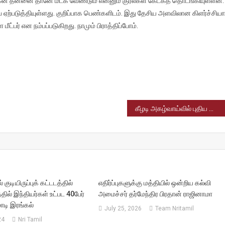
் தன்னை தானே மீட்க வேண்டும் என்னும் குரல்கள் கேட்கத் தொடங்கியுள்ளன.
ற்படுத்தியுள்ளது. குறிப்பாக பெண்களிடம். இது தேசிய அளவிலான கிளர்ச்சிய
ட்பர் என நம்பப்படுகிறது. நாமும் பிராத்திப்போம்.
கீழடி அகழ்வாய்வில் புதிய மைல்கல்
 குடியிருப்புக் கட்டடத்தில்
எதிர்ப்புகளுக்கு மத்தியில் ஒன்றிய கல்வி
த்தில் இந்தியர்கள் உட்பட 40பேர்
அமைச்சர் தர்மேந்திர பிரதான் ராஜினாமா
மோடி இரங்கல்
July 25, 2026
Team Nritamil
24
Nri Tamil