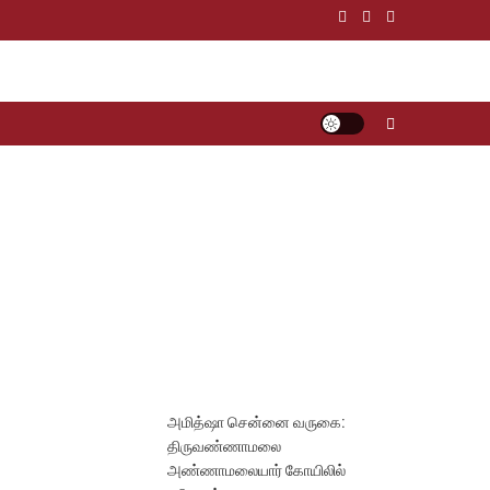
அமித்ஷா சென்னை வருகை:
திருவண்ணாமலை
அண்ணாமலையார் கோயிலில்