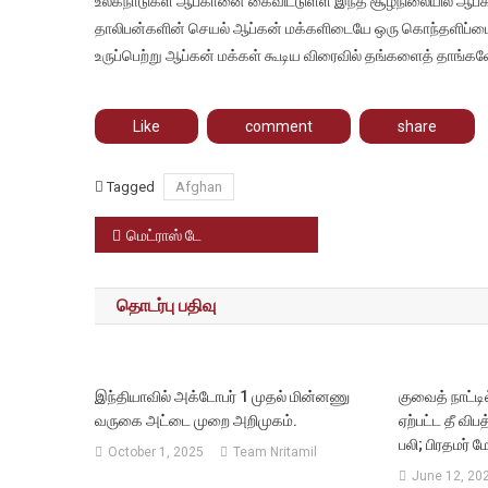
உலகநாடுகள் ஆப்கானை கைவிட்டுள்ள இந்த சூழ்நிலையில் ஆப்கன
தாலிபன்களின் செயல் ஆப்கன் மக்களிடையே ஒரு கொந்தளிப்பை ஏ
உருப்பெற்று ஆப்கன் மக்கள் கூடிய விரைவில் தங்களைத் தாங்களே மீ
Like
comment
share
Tagged
Afghan
Post
மெட்ராஸ் டே
navigation
தொடர்பு பதிவு
இந்தியாவில் அக்டோபர் 1 முதல் மின்னணு
குவைத் நாட்டில்
வருகை அட்டை முறை அறிமுகம்.
ஏற்பட்ட தீ விப
பலி; பிரதமர் 
October 1, 2025
Team Nritamil
June 12, 20