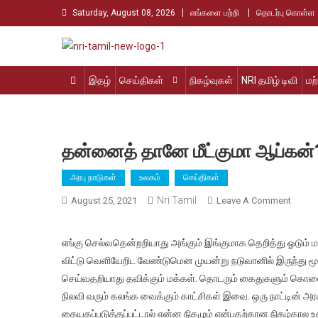
Skip
Saturday, August 08, 2026
எங்களை பற்றி
தொடர்பு கொள்ள
to
content
Nri Tamil
உலக தமிழர்களின் உரத்த குரல்
இதழ்
செய்திகள்
நிகழ்வுகள்
NRI தமிழ் டிவி
மற
தன்னைத் தானே மீட்குமா ஆப்கன்
அரபு நாடுகள்
உலகம்
செய்திகள்
Nri Tamil
On
August 25, 2021
Leave A Comment
தன்னை
தானே
எங்கு செல்வதென்றறியாது அங்கும் இங்குமாக தெறித்து ஓடும் 
மீட்கும
விட்டு வெளியேறிட வேண்டுமென முயன்று நடுவானில் இருந்து மூவ
ஆப்கன
செய்வதறியாது தவிக்கும் மக்கள். தொடரும் கைதுகளும் கொல
நிலவி வரும் கலங்க வைக்கும் காட்சிகள் இவை. ஒரு நாட்டின் அரசா
கையகப்படுத்தப்பட்டால் என்ன நிகழும் என்பதற்கான நிகழ்கா