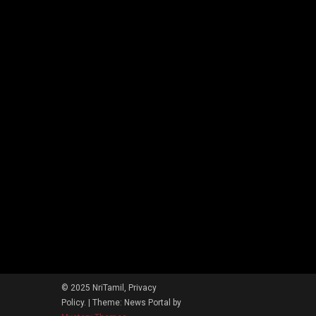
© 2025 NriTamil, Privacy
Policy.
|
Theme: News Portal by