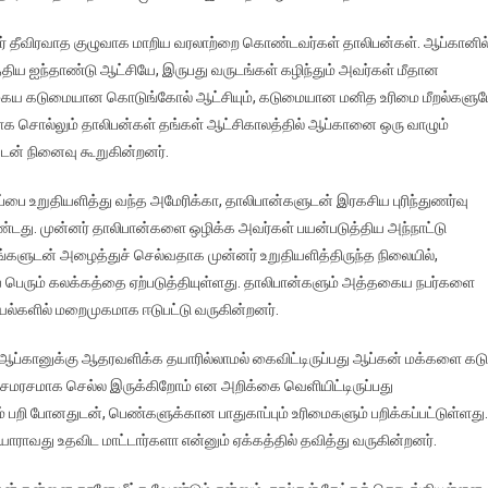
னர் தீவிரவாத குழுவாக மாறிய வரலாற்றை கொண்டவர்கள் தாலிபன்கள். ஆப்கானில
ிய ஐந்தாண்டு ஆட்சியே, இருபது வருடங்கள் கழிந்தும் அவர்கள் மீதான
தகைய கடுமையான கொடுங்கோல் ஆட்சியும், கடுமையான மனித உரிமை மீறல்களு
ாக சொல்லும் தாலிபன்கள் தங்கள் ஆட்சிகாலத்தில் ஆப்கானை ஒரு வாழும்
ுடன் நினைவு கூறுகின்றனர்.
பை உறுதியளித்து வந்த அமேரிக்கா, தாலிபான்களுடன் இரகசிய புரிந்துணர்வு
டது. முன்னர் தாலிபான்களை ஒழிக்க அவர்கள் பயன்படுத்திய அந்நாட்டு
ங்களுடன் அழைத்துச் செல்வதாக முன்னர் உறுதியளித்திருந்த நிலையில்,
யே பெரும் கலக்கத்தை ஏற்படுத்தியுள்ளது. தாலிபான்களும் அத்தகைய நபர்களை
ல்களில் மறைமுகமாக ஈடுபட்டு வருகின்றனர்.
 ஆப்கானுக்கு ஆதரவளிக்க தயாரில்லாமல் கைவிட்டிருப்பது ஆப்கன் மக்களை கடு
ன் சமரசமாக செல்ல இருக்கிறோம் என அறிக்கை வெளியிட்டிருப்பது
ிரம் பறி போனதுடன், பெண்களுக்கான பாதுகாப்பும் உரிமைகளும் பறிக்கப்பட்டுள்ளது.
யாராவது உதவிட மாட்டார்களா என்னும் ஏக்கத்தில் தவித்து வருகின்றனர்.