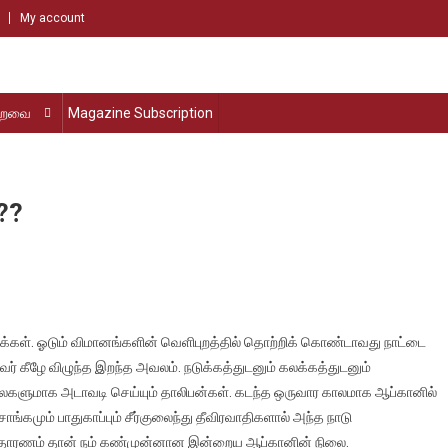
My account
்றவை
Magazine Subscription
??
த்
மக்கள். ஓடும் விமானங்களின் வெளிபுறத்தில் தொற்றிக் கொண்டாவது நாட்டை
ா
ர் கீழே விழுந்த இறந்த அவலம். நடுக்கத்துடனும் கலக்கத்துடனும்
்??
ைகளுமாக அடாவடி செய்யும் தாலிபன்கள். கடந்த ஒருவார காலமாக ஆப்கானில்
ங்கமும் பாதுகாப்பும் சீர்குலைந்து தீவிரவாதிகளால் அந்த நாடு
ல உதாரணம் தான் நம் கண்முன்னான இன்றைய ஆப்கானின் நிலை.