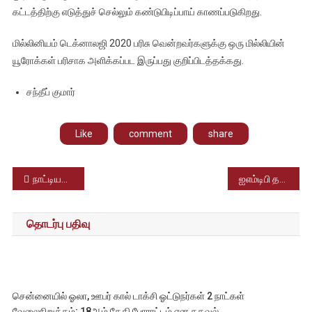
கட்டத்திற்கு எடுத்துச் செல்லும் கண்டுபிடிப்பாய் காணப்படுகிறது.
மில்லினியம் டெக்னாலஜி 2020 பரிசு வென்றவர்களுக்கு ஒரு மில்லியின்
யூரோக்கள் பரிசாக அளிக்கப்பட இருப்பது குறிப்பிடத்தக்கது.
சந்தீப் குமார்
Like
comment
share
Post
நாட்டியமும் இசையும்..!!
ஐஎம்டிபி தரவரிசை – சூரரைப் போற்று புதிய சாதனை
navigation
தொடர்பு பதிவு
சென்னையில் ஓலா, ஊபர் கால் டாக்சி ஓட்டுநர்கள் 2 நாட்கள்
வேலைநிறுத்தம்; 18ஆம் தேதி போராட்டம் என தகவல்