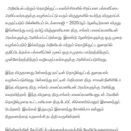
தொழில்நுட்பத்திற்காய்
அறிவியல் மற்றும் தொழில்நுட்ப வளர்ச்சிகளில் சிறப்பான பங்களிப்பை
வழங்கப்படும்
அளிப்பவர்களுக்கு வழங்கப்பட்டு வரும் விருதுகளில் உயர்ந்த விருதாய்க்
உயரிய
கருதப்படும் மில்லினியம் டெக்னாலஜி – 2020ஆம் ஆண்டிற்கான விருது
விருது
இங்கிலாந்து வாழ் தமிழ் விஞ்ஞானியான திரு. சங்கர் பாலசுப்ரமணியன்
–
இங்கிலாந்து
அவர்களுக்கு அளிக்கப்பட்டுள்ளது. இரண்டு ஆண்டுகளுக்கு ஒரு முறை
வாழ்
வழங்கப்படும் இவ்விருது அறிவியல் மற்றும் தொழில்நுட்ப துறையில்
தமிழர்
குறிப்பிடத்தக்க பங்களிப்பின் மூலம் ஒரு சமுதாய மாற்றத்திற்கும்,
சாதனை
முன்னேற்றத்திற்கும் வழிவகுப்பவர்களுக்கு அளிக்கப்படுகிறது.
இந்த விருதானது பின்லாந்து நாட்டின் தொழில்நுட்பத் துறையால்
வழங்கப்படுகிறது. பின்லாந்து நாட்டின் அதிபரான திரு. சாவுலி நினிசிடோ
இந்த விருதை திரு. சங்கர் பாலசுப்ரமணியன் அவர்களுக்கு அளித்து
கவுரவித்தார். இந்த விருதை திரு.சங்கர் பாலசுப்ரமணியனுடன் அவரின்
தொழில்முறை கூட்டாளியான திரு.டேவிட் கிளெனர்மெனும் இணைந்துப்
பெற்றனர். இவர்கள் இருவரும் இணைந்து சோலிக்சா என்னும்
நிறுவனத்தை உருவாக்கி நடத்தி வருகின்றனர்.
இங்கிலாந்தின் கேம்ப்ரிட்ஜ் பல்கலைக்கழகத்தில் வேதியியலாளராகவும்