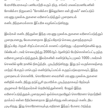
பேராசிரியராகவும் பணியாற்றி வரும் திரு. சங்கர் பாலசுப்ரமணியனின்
சோலிக்சா நிறுவனம் “சோலிக்சா இல்லுமினா என்.ஜி.எஸ்” எனப்படும்
மரபணு மூலக்கூறுகளை வரிசைப்படுத்தும் முறையைக்
கண்டறிந்தமைக்காக இப்பரிசு வழங்கப்படுகிறது.
இவர்கள் கண்டறிந்துள்ள இந்த மரபணு மூலக்கூறுகளை வரிசைப்படுத்தும்
முறையானது, வேகமானதாக இருப்பதோடு செலவு குறைந்ததாயும்
இருப்பதே அதன் சிறப்பம்சமாய்க் காணப் படுகிறது. பத்தாண்டுகளில் ஒரு
பில்லியன் டாலர் செலவழித்து 2000ஆம் ஆண்டும் மேற்கொள்ளப்பட்டிருந்த
வரிசைமுறைப்படுத்துதல், இவர்களின் கண்டுபிடிப்பு மூலம் 1000 டாலர்கள்
செலவில் ஒரே நாளில் நிகழ்த்திட முடிந்திடுகிறது. இது நம் வருங்காலத்தை
மாற்றப் போகும் மாபெரும் கண்டுபிடிப்பாய்க் கருதப்படுவதாகவும், இந்த
முறையைக் கொண்டே கொரோனா வைரசின் மரபணு மூலக்கூறுகளை
எளிதில் கண்டறிந்து தடுப்பூசி தயாரிக்க முடிந்ததாகவும் தேர்வுக்
குழுவைச் சேர்ந்தவர்கள் தெரிவித்துள்ளனர். மேலும் இந்த
வரிசைப்படுத்துதல் முறைமூலம் ஒவ்வொருவரிலும் கொரோனா தொற்றின்
தாக்கம் என்ன ரீதியிலானதாக இருக்கிறது என்பதையும் கண்டறிய
முடிகிறது. இது கொரோனாவுக்கு எதிரான இந்தப் போரை அடுத்த