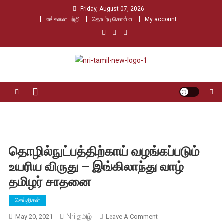
Skip
Friday, August 07, 2026
to
எங்களை பற்றி
தொடர்பு கொள்ள
My account
content
Nri Tamil
உலக தமிழர்களின் உரத்த குரல்
தொழில்நுட்பத்திற்காய் வழங்கப்படும்
உயரிய விருது – இங்கிலாந்து வாழ்
தமிழர் சாதனை
செய்திகள்
Nri தமிழ்
On
May 20, 2021
Leave A Comment