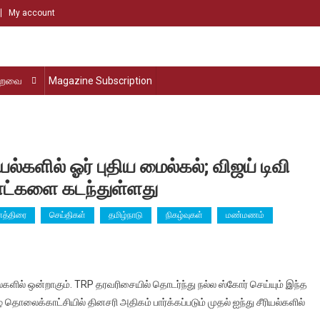
My account
்றவை
Magazine Subscription
களில் ஓர் புதிய மைல்கல்; விஜய் டிவி
ோட்களை கடந்துள்ளது
னத்திரை
செய்திகள்
தமிழ்நாடு
நிகழ்வுகள்
மண்மணம்
ியல்களில் ஒன்றாகும். TRP தரவரிசையில் தொடர்ந்து நல்ல ஸ்கோர் செய்யும் இந்த
்சி
தொலைக்காட்சியில் தினசரி அதிகம் பார்க்கப்படும் முதல் ஐந்து சீரியல்களில்