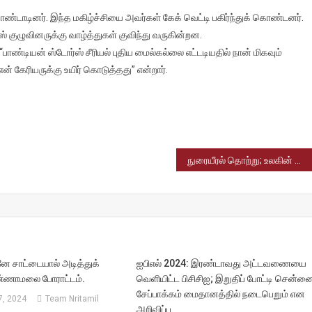
ல்
ண்டாடினர். இந்த மகிழ்ச்சியை அவர்கள் கேக் வெட்டி பகிர்ந்துக் கொண்டனர்.
 குழுவினருக்கு வாழ்த்துகள் குவிந்து வருகின்றன.
 “பாண்டியன் ஸ்டோர்ஸ் சீரியல் புதிய மைல்கல்லை எட்டடியதில் நான் மிகவும்
 கேரியருக்கு உயிர் கொடுத்தது” என்றார்.
்
களை
நுரையீரல் தொற்று; உலகின் முதல் தடுப்பூசிக்கு அனுமதி அளிக்கப்பட்டுள்ளது
து
 சாட்டையால் அடித்துக்
ஐபிஎல் 2024: இரண்டாவது அட்டவணையை
ணாமலை போராட்டம்.
வெளியிட்ட பிசிசிஐ; இறுதிப் போட்டி சென்ன
சேப்பாக்கம் மைதானத்தில் நடைபெறும் என
, 2024
Team Nritamil
அறிவிப்பு