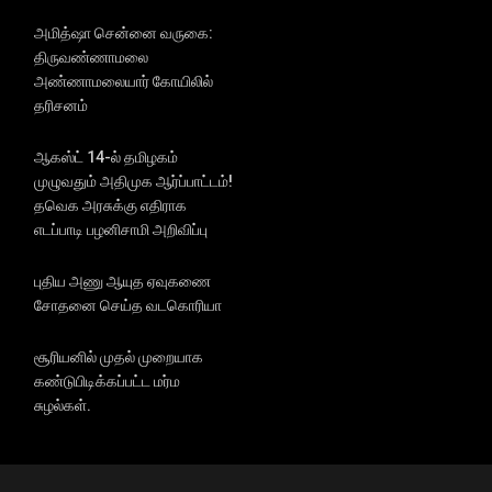
அமித்ஷா சென்னை வருகை:
திருவண்ணாமலை
அண்ணாமலையார் கோயிலில்
தரிசனம்
ஆகஸ்ட் 14-ல் தமிழகம்
முழுவதும் அதிமுக ஆர்ப்பாட்டம்!
தவெக அரசுக்கு எதிராக
எடப்பாடி பழனிசாமி அறிவிப்பு
புதிய அணு ஆயுத ஏவுகணை
சோதனை செய்த வடகொரியா
சூரியனில் முதல் முறையாக
கண்டுபிடிக்கப்பட்ட மர்ம
சுழல்கள்.