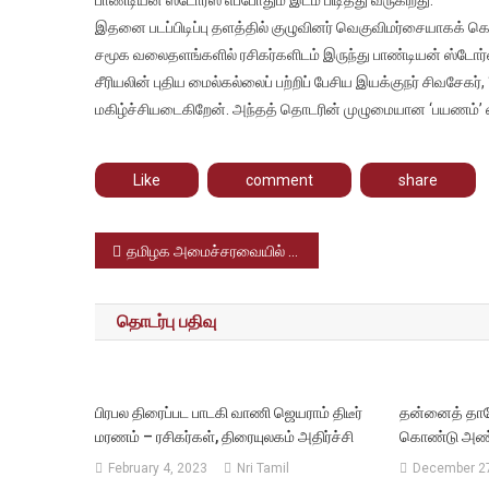
சீரியல்களி
இதனை படப்பிடிப்பு தளத்தில் குழுவினர் வெகுவிமர்சையாகக் கொ
ஓர்
புதிய
சமூக வலைதளங்களில் ரசிகர்களிடம் இருந்து பாண்டியன் ஸ்டோர்ஸ்
மைல்கல்;
சீரியலின் புதிய மைல்கல்லைப் பற்றிப் பேசிய இயக்குநர் சிவசேகர்,
விஜய்
மகிழ்ச்சியடைகிறேன். அந்தத் தொடரின் முழுமையான ‘பயணம்’ என்
டிவி
பாண்டியன
ஸ்டோர்ஸ்
Like
comment
share
1200
எபிசோட்
Post
தமிழக அமைச்சரவையில் மாற்றம்; மன்னார்குடி எம்எல்ஏ டிஆர்பி. ராஜா புதிய அமைச்சராக பொறுப்பேற்பு
கடந்துள்ள
navigation
தொடர்பு பதிவு
பிரபல திரைப்பட பாடகி வாணி ஜெயராம் திடீர்
தன்னைத் தானே
மரணம் – ரசிகர்கள், திரையுலகம் அதிர்ச்சி
கொண்டு அண்
February 4, 2023
Nri Tamil
December 27