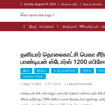
Skip
Sunday, August 09, 2026
எங்களை பற்றி
தொடர்பு கொள்ள
to
content
Nri Tamil
உலக தமிழர்களின் உரத்த குரல்
இதழ்
செய்திகள்
நிகழ்வுகள்
NRI தமிழ் டிவி
மற
தனியார் தொலைகாட்சி மெகா சீரியல்
பாண்டியன் ஸ்டோர்ஸ் 1200 எபிச
இசை
இந்தியா
கடந்த நிகழ்ச்சிகள்
சினிமா
சின்
முதன்மை செய்தி
Nri Tamil
On
May 11, 2023
Leave A Comment
தனியார்
பாண்டியன் ஸ்டோர்ஸ் விஜய் டிவி-யில் அதிகம் பார்க்கப்படும் சீர
தொலைகாட
சீரியல் தற்போது 1200 எபிசோட்களை நிறைவு செய்துள்ளது. தமிழ் 
மெகா
பாண்டியன் ஸ்டோர்ஸ் எப்போதும் இடம் பிடித்து வருகிறது.