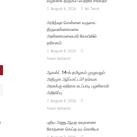
வழக்கை திரும்பப் பெற்றார் சங்கீதா
August 8, 2026
Nri Tamil
அமித்ஷா சென்னை வருகை:
திருவண்ணாமலை
அண்ணாமலையார் கோயிலில்
தரிசனம்
August 8, 2026
Team Nritamil
ஆகஸ்ட் 14-ல் தமிழகம் முழுவதும்
அதிமுக ஆர்ப்பாட்டம்! தவெக
அரசுக்கு எதிராக எடப்பாடி பழனிசாமி
அறிவிப்பு
August 8, 2026
Team Nritamil
ை
புதிய அணு ஆயுத ஏவுகணை
சோதனை செய்த வடகொரியா