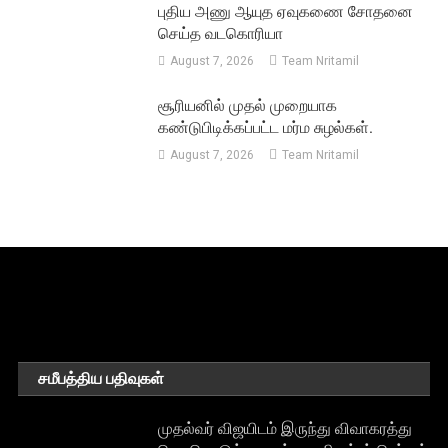
புதிய அணு ஆயுத ஏவுகணை சோதனை
செய்த வடகொரியா
August 7, 2026
Team Nritamil
சூரியனில் முதல் முறையாக
கண்டுபிடிக்கப்பட்ட மர்ம சுழல்கள்.
August 7, 2026
Team Nritamil
சமீபத்திய பதிவுகள்
முதல்வர் விஜயிடம் இருந்து விவாகரத்து