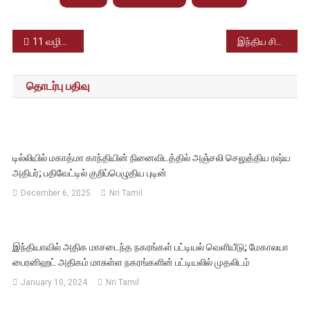
Post
11 வழித்தடங்களில் தீபாவளியை முன்னிட்டு சிறப்பு ரயில்கள் இயக்கம் – தெற்கு ரயில்வே அறிவிப்பு
இந்திய சினிமா ரசிகர்களை திரும்பிப் பார்க்க வைத்த மற்றொரு கன்னட திரைப்படம் – காந்தாரா
navigation
தொடர்பு பதிவு
டில்லியில் மகாத்மா காந்தியின் நினைவிடத்தில் அஞ்சலி செலுத்திய ரஷ்ய
அதிபர்; பதிவேட்டில் குறிப்பெழுதிய புடின்
December 6, 2025
Nri Tamil
இந்தியாவில் அதிக மாசடைந்த நகரங்கள் பட்டியல் வெளியீடு; மேகாலயா
பைரனிஹட் அதிகம் மாசுள்ள நகரங்களின் பட்டியலில் முதலிடம்
January 10, 2024
Nri Tamil