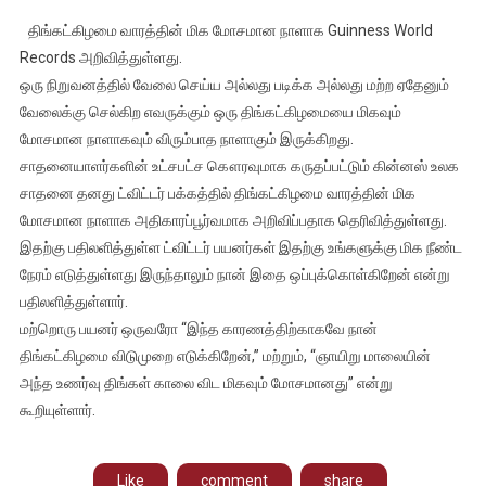
வாரத்தின்
திங்கட்கிழமை வாரத்தின் மிக மோசமான நாளாக Guinness World
மோசமான
Records அறிவித்துள்ளது.
நாள்
ஒரு நிறுவனத்தில் வேலை செய்ய அல்லது படிக்க அல்லது மற்ற ஏதேனும்
திங்கட்கிழமை
வேலைக்கு செல்கிற எவருக்கும் ஒரு திங்கட்கிழமையை மிகவும்
என
கின்னஸ்
மோசமான நாளாகவும் விரும்பாத நாளாகும் இருக்கிறது.
உலக
சாதனையாளர்களின் உட்சபட்ச கௌரவுமாக கருதப்பட்டும் கின்னஸ் உலக
சாதனை
சாதனை தனது ட்விட்டர் பக்கத்தில் திங்கட்கிழமை வாரத்தின் மிக
அறிவிப்பு
மோசமான நாளாக அதிகாரப்பூர்வமாக அறிவிப்பதாக தெரிவித்துள்ளது.
இதற்கு பதிலளித்துள்ள ட்விட்டர் பயனர்கள் இதற்கு உங்களுக்கு மிக நீண்ட
நேரம் எடுத்துள்ளது இருந்தாலும் நான் இதை ஒப்புக்கொள்கிறேன் என்று
பதிலளித்துள்ளார்.
மற்றொரு பயனர் ஒருவரோ “இந்த காரணத்திற்காகவே நான்
திங்கட்கிழமை விடுமுறை எடுக்கிறேன்,” மற்றும், “ஞாயிறு மாலையின்
அந்த உணர்வு திங்கள் காலை விட மிகவும் மோசமானது” என்று
கூறியுள்ளார்.
Like
comment
share