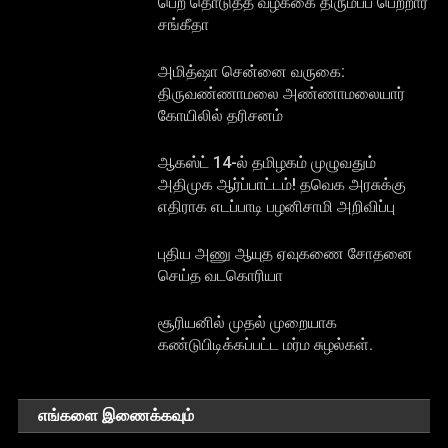
பெற தொடுத்த வழக்கை திரும்பப் பெற்றார்
சங்கீதா
அமித்ஷா சென்னை வருகை:
திருவண்ணாமலை அண்ணாமலையார்
கோயிலில் தரிசனம்
ஆகஸ்ட் 14-ல் தமிழகம் முழுவதும்
அதிமுக ஆர்ப்பாட்டம்! தவெக அரசுக்கு
எதிராக எடப்பாடி பழனிசாமி அறிவிப்பு
புதிய அணு ஆயுத ஏவுகணை சோதனை
செய்த வடகொரியா
சூரியனில் முதல் முறையாக
கண்டுபிடிக்கப்பட்ட மர்ம சுழல்கள்.
எங்களை இணைக்கவும்