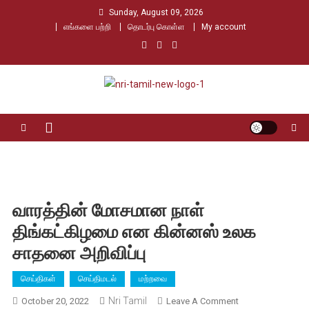
Skip
Sunday, August 09, 2026
to
எங்களை பற்றி
தொடர்பு கொள்ள
My account
content
Nri Tamil
உலக தமிழர்களின் உரத்த குரல்
வாரத்தின் மோசமான நாள்
திங்கட்கிழமை என கின்னஸ் உலக
சாதனை அறிவிப்பு
செய்திகள்
செய்திமடல்
மற்றவை
Nri Tamil
On
October 20, 2022
Leave A Comment