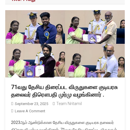
71வது தேசிய திரைப்பட விருதுகளை குடியரசு
தலைவர் திரௌபதி முர்மு வழங்கினார் .
Team Nritamil
September 23, 2025
On
Leave A Comment
71வது
2023ஆம் ஆண்டுக்கான தேசிய விருதுகளை குடியரசு தலைவர்
தேசிய
திரௌபதி முர்மு வழங்கினார். 71வது தேசிய திரைப்பட விருதுகள்