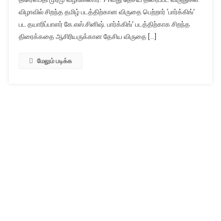
திரைப்பட
விழாவில் சிறந்த தமிழ் படத்திற்கான விருதை பெற்றார் ‘பார்க்கிங்’
விருதுகளை
பட தயாரிப்பாளர் கே.எஸ்.சினிஷ். பார்க்கிங்’ படத்திற்காக சிறந்த
குடியரசு
தலைவர்
திரைக்கதை ஆசிரியருக்கான தேசிய விருதை […]
திரௌபதி
முர்மு
மேலும் படிக்க
வழங்கினார்
.