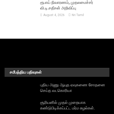
ரூபாய் நிவாரணம், முதலமைச்சர்
வி.டி.சதீசன் அறிவிப்பு
August 4, 2026
Nri Tamil
சமீபத்திய பதிவுகள்
புதிய அணு ஆயுத ஏவுகணை சோதனை
செய்த வடகொரியா
சூரியனில் முதல் முறையாக
கண்டுபிடிக்கப்பட்ட மர்ம சுழல்கள்.