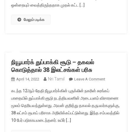
ஒன்றையும் வைத்திருந்ததாக முதல் கட்ட […]
மேலும் படிக்க
நியூயார்க் துப்பாக்கி சூடு – தகவல்
கொடுத்தால் 38 இலட்சங்கள் பரிசு
Nri Tamil
On
April 14, 2022
Leave A Comment
நியூயார்க்
கடந்த 12ஆம் தேதி நீயூயார்க்கின் புருக்லின் நகரின் சுரங்கப்
துப்பாக்கி
பாதையில் துப்பாக்கி சூடு நடத்தியவனின் அடையளம் விசாரணை
சூடு
மூலம் தெரியவந்துள்ளது. அவன் குறித்து தகவல் தருபவர்களுக்கு,
–
38 லட்சம் ரூபாய் பரிசாக அறிவிக்கப்பட்டுள்ளது. இந்த சம்பவத்தில்
தகவல்
கொடுத்தால்
10 பேர் படுகாயமடைந்தனர். உயிர் […]
38