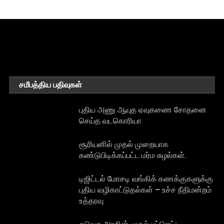
சமீபத்திய பதிவுகள்
புதிய அணு ஆயுத ஏவுகணை சோதனை
செய்த வடகொரியா
சூரியனில் முதல் முறையாக
கண்டுபிடிக்கப்பட்ட மர்ம சுழல்கள்.
டிஜிட்டல் மோசடி வங்கிக் கணக்குகளுக்கு
புதிய வழிகாட்டுதல்கள் – உச்ச நீதிமன்றம்
உத்தரவு