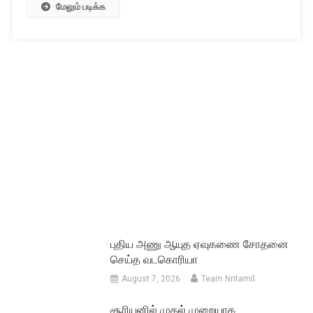
இலட்சங்கள்
மேலும் படிக்க
பரிசு
புதிய அணு ஆயுத ஏவுகணை சோதனை
செய்த வடகொரியா
August 7, 2026
Team Nritamil
சூரியனில் முதல் முறையாக