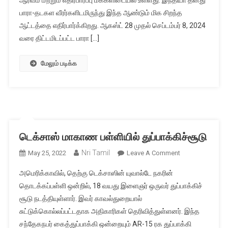
ஆர்வம் மற்றும் எதிர்பார்ப்பு மக்களிடையில் உள்ளது. இந்தியா தனது
4
பாரா-தடகள வீரர்களிடமிருந்து இந்த ஆண்டும் மிக சிறந்த
பதக்கம்:
ஆட்டத்தை எதிர்பார்க்கிறது. ஆகஸ்ட் 28 முதல் செப்டம்பர் 8, 2024
பாரா
ஒலிம்பிக்
வரை திட்டமிடப்பட்ட பாரா […]
போட்டிகளில்
இந்தியா
மேலும் படிக்க
வெற்றி
டெக்சாஸ் மாகாண பள்ளியில் துப்பாக்கிச்சூடு
Nri Tamil
On
May 25, 2022
Leave A Comment
டெக்சாஸ்
அமெரிக்காவில், தெற்கு டெக்சாஸின் யுவால்டே நகரின்
மாகாண
தொடக்கப்பள்ளி ஒன்றில், 18 வயது இளைஞர் ஒருவர் துப்பாக்கிச்
பள்ளியில்
சூடு நடத்தியுள்ளார். இவர் காவல்துறையால்
துப்பாக்கிச்சூடு
சுட்டுக்கொல்லப்பட்டதாக அதிகாரிகள் தெரிவித்துள்ளனர். இந்த
சந்தேகநபர் கைத்துப்பாக்கி ஒன்றையும் AR-15 ரக துப்பாக்கி