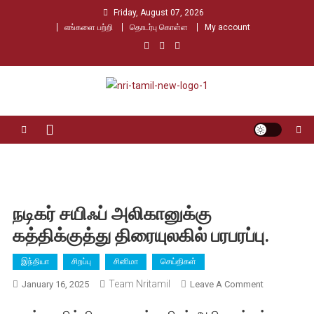
Skip
Friday, August 07, 2026
to
எங்களை பற்றி
தொடர்பு கொள்ள
My account
content
Nri Tamil
உலக தமிழர்களின் உரத்த குரல்
நடிகர் சயிஃப் அலிகானுக்கு
கத்திக்குத்து திரையுலகில் பரபரப்பு.
இந்தியா
சிறப்பு
சினிமா
செய்திகள்
Team Nritamil
On
January 16, 2025
Leave A Comment
நடிகர்