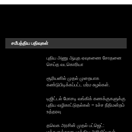
சமீபத்திய பதிவுகள்
புதிய அணு ஆயுத ஏவுகணை சோதனை
செய்த வடகொரியா
சூரியனில் முதல் முறையாக
கண்டுபிடிக்கப்பட்ட மர்ம சுழல்கள்.
டிஜிட்டல் மோசடி வங்கிக் கணக்குகளுக்கு
புதிய வழிகாட்டுதல்கள் – உச்ச நீதிமன்றம்
உத்தரவு
தவெக அரசின் முதல் பட்ஜெட்:
மக்களுக்கான முக்கிய அறிவிப்புகள்