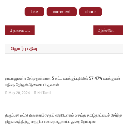
Like
comment
share
Post
நாளை மகா கும்பமேளாவில் புனித நீராடும் பிரதமர் மோடி.
ஆஸ்திரேலியா ஓபன் டென்னிஸ் 2025: போலந்து வீரங்கனை மேடிசன் கீஸ், அரினா சபலென்காவை வீழ்த்தி சாம்பியன் பட்டத்தை வென்றார்
navigation
தொடர்பு பதிவு
நாடாளுமன்ற தேர்தலுக்கான 5 கட்ட வாக்குப்பதிவில் 57.47% வாக்குகள்
பதிவு; தேர்தல் ஆணையம் தகவல்
May 20, 2024
Nri Tamil
திருப்பதி லட்டு விவகாரம்; நெய் விநியோகம் செய்த தமிழ்நாட்டைச் சேர்ந்த
நிறுவனத்திற்கு மத்திய உணவு பாதுகாப்பு துறை நோட்டிஸ்