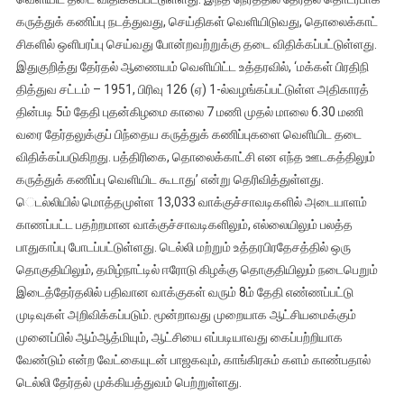
கருத்​துக் கணிப்பு நடத்து​வது, செய்திகள் வெளி​யிடு​வது, தொலைக்​காட்​
சிகளில் ஒளிபரப்பு செய்வது போன்ற​வற்றுக்கு தடை விதிக்​கப்​பட்​டுள்​ளது.
இதுகுறித்து தேர்தல் ஆணையம் வெளி​யிட்ட உத்தர​வில், ‘மக்கள் பிரதி​நி​
தித்துவ சட்டம் – 1951, பிரிவு 126 (ஏ) 1-ல்வழங்​கப்​பட்​டுள்ள அதிகாரத்​
தின்படி 5ம் தேதி புதன்​கிழமை காலை 7 மணி முதல் மாலை 6.30 மணி
வரை தேர்​தலுக்​குப் பிந்தைய கருத்​துக் கணிப்புகளை வெளியிட தடை
விதிக்​கப்​படு​கிறது. பத்திரிகை, தொலைக்​காட்சி என எந்த ஊடகத்​தி​லும்
கருத்​துக் கணிப்பு வெளியிட கூடாது’ என்று தெரிவித்துள்ளது.
ெடல்லியில் மொத்தமுள்ள 13,033 வாக்குச்சாவடிகளில் அடையாளம்
காணப்பட்ட பதற்றமான வாக்குச்சாவடிகளிலும், எல்லையிலும் பலத்த
பாதுகாப்பு போடப்பட்டுள்ளது. டெல்லி மற்றும் உத்தரபிரதேசத்தில் ஒரு
தொகுதியிலும், தமிழ்நாட்டில் ஈரோடு கிழக்கு தொகுதியிலும் நடைபெறும்
இடைத்​தேர்​தலில் பதிவான வாக்குகள் வரும் 8ம் தேதி எண்​ணப்பட்டு
முடிவுகள் அறிவிக்கப்படும். மூன்றாவது முறையாக ஆட்சியமைக்கும்
முனைப்பில் ஆம்ஆத்மியும், ஆட்சியை எப்படியாவது கைப்பற்றியாக
வேண்டும் என்ற வேட்கையுடன் பாஜகவும், காங்கிரசும் களம் காண்பதால்
டெல்லி தேர்தல் முக்கியத்துவம் பெற்றுள்ளது.