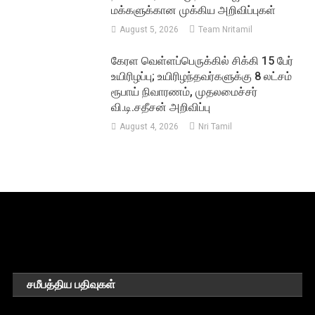
மக்களுக்கான முக்கிய அறிவிப்புகள்
August 5, 2026
Team Nritamil
கேரள வெள்ளப்பெருக்கில் சிக்கி 15 பேர்
உயிரிழப்பு; உயிரிழந்தவர்களுக்கு 8 லட்சம்
ரூபாய் நிவாரணம், முதலமைச்சர்
வி.டி.சதீசன் அறிவிப்பு
August 4, 2026
Nri Tamil
சமீபத்திய பதிவுகள்