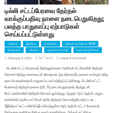
டில்லி சட்டப்பேரவை தேர்தல்
வாக்குப்பதிவு நாளை நடைபெறுகிறது;
பலத்த பாதுகாப்பு ஏற்பாடுகள்
செய்யப்பட்டுள்ளது
அரசியல்
இந்தியா
செய்திகள்
தேர்தல் செய்திகள் 2024
நிகழ்வுகள்
மற்றவை
முதன்மை செய்தி
வரும் நிகழ்ச்சிகள்
Nri Tamil
On
February 4, 2025
Leave A Comment
டில்லி
டெல்லி சட்டப் பேரவைத் தோ்தலுக்கான அரசியல் கட்சிகளின் தேர்தல்
சட்டப்பேரவை
பிரசாரம் நேற்று மாலையுடன் நிறைவடைந்த நிலையில், நாளை வாக்குப்பதிவு
தேர்தல்
நடைபெறவுள்ளதால் பாதுகாப்பு பலப்படுத்தப்பட்டுள்ளது. டெல்லி சட்டப்
வாக்குப்பதிவு
பேரவைத் தேர்தல் நாளை (பிப். 5) நடைபெறுவதால், நேற்றுடன்
நாளை
நடைபெறுகிறது;
வேட்பாளர்களின் தேர்தல் பிரசாரம் ஓய்ந்தது. ஆளும் ஆம் ஆத்மி, பாஜக,
பலத்த
காங்கிரஸ் ஆகிய கட்சிகள் தீவிர தேர்தல் பிரசாரத்தில் ஈடுபட்டன.
பாதுகாப்பு
‘இந்தியா’ கூட்டணியில் இடம்பெற்றுள்ள ஆம் ஆத்மி, சட்டப் பேரவைத்
ஏற்பாடுகள்
தேர்தலை தனித்து நின்று களம் காண்கிறது. அந்தக் கட்சிக்கு