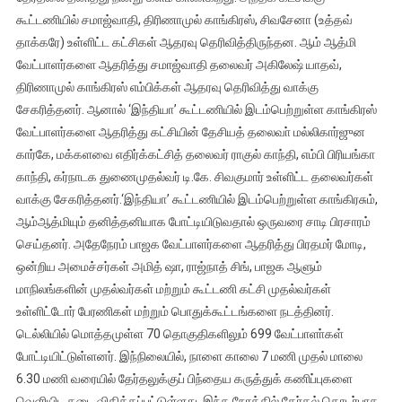
செய்யப்பட்டுள்ளது
கூட்டணியில் சமாஜ்வாதி, திரிணாமுல் காங்கிரஸ், சிவசேனா (உத்தவ்
தாக்கரே) உள்ளிட்ட கட்சிகள் ஆதரவு தெரிவித்திருந்தன. ஆம் ஆத்மி
வேட்பாளர்களை ஆதரித்து சமாஜ்வாதி தலைவர் அகிலேஷ் யாதவ்,
திரிணாமுல் காங்கிரஸ் எம்பிக்கள் ஆதரவு தெரிவித்து வாக்கு
சேகரித்தனர். ஆனால் ‘இந்தியா’ கூட்டணியில் இடம்பெற்றுள்ள காங்கிரஸ்
வேட்பாளர்களை ஆதரித்து கட்சியின் தேசியத் தலைவா் மல்லிகார்ஜுன
கார்கே, மக்களவை எதிர்க்கட்சித் தலைவர் ராகுல் காந்தி, எம்பி பிரியங்கா
காந்தி, கர்நாடக துணைமுதல்வர் டி.கே. சிவகுமார் உள்ளிட்ட தலைவர்கள்
வாக்கு சேகரித்தனர்.‘இந்தியா’ கூட்டணியில் இடம்பெற்றுள்ள காங்கிரசும்,
ஆம்ஆத்மியும் தனித்தனியாக போட்டியிடுவதால் ஒருவரை சாடி பிரசாரம்
செய்தனர். அதேநேரம் பாஜக வேட்பாளர்களை ஆதரித்து பிரதமர் மோடி,
ஒன்றிய அமைச்சர்கள் அமித் ஷா, ராஜ்நாத் சிங், பாஜக ஆளும்
மாநிலங்களின் முதல்வர்கள் மற்றும் கூட்டணி கட்சி முதல்வர்கள்
உள்ளிட்டோர் பேரணிகள் மற்றும் பொதுக்கூட்டங்களை நடத்தினர்.
டெல்லியில் மொத்தமுள்ள 70 தொகுதிகளிலும் 699 வேட்பாளா்கள்
போட்டியிட்டுள்ளனர். இந்நிலையில், நாளை காலை 7 மணி முதல் மாலை
6.30 மணி வரையில் தேர்​தலுக்​குப் பிந்தைய கருத்​துக் கணிப்புகளை
வெளியிட தடை விதிக்​கப்​பட்​டுள்​ளது. இந்த நேரத்​தில் தேர்தல் தொடர்பாக