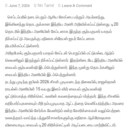
Nri Tamil
On
June 7, 2026
Leave A Comment
டி20
செப்டம்பரில் நடைபெறும் ஆசிய கோப்பை மற்றும் அயர்லாந்து,
இந்திய
இங்கிலாந்து தொடருக்கான இந்திய அணி அறிவிக்கப்பட்டுள்ளது. டி20
அணியில்
தொடரில் இந்திய அணியின் கேப்டனாக இருந்த சூர்யகுமார் யாதவ்
வைபவ்
நீக்கப்பட்டு அவருக்கு பதிலாக ஸ்ரேயஸ் ஐயர் கேப்டனாக
சூர்யவன்ஷி
இடம்பெற்றுள்ளார்;ஸ்ரேய
நியமிக்கப்பட்டுள்ளார்.
ஐயர்
அதேபோல், சூர்யகுமார் யாதவ் கேப்டன் பொறுப்பில் மட்டுமல்ல, ஆடும்
கேப்டனாக
லெவனிலும் இருந்தும் நீக்கப்பட்டுள்ளார். இதற்கிடையே, இந்திய அணியில்
நியமிக்கப்பட்டுள்ளார்
வைபவ் சூர்யவன்ஷி இடம்பெற்றுள்ளார். இந்த மூன்று தொடர்களிலும்
வைபவ் இந்திய அணியில் இடம்பெற்றுள்ளார்.
நடந்து முடிந்த ஐபிஎல் 2026 சீசன் முடிவடைந்த நிலையில், ராஜஸ்தான்
ராயல்ஸ் அணியின் 15 வயது இளம் வீரர் வைபவ் சூர்யவன்ஷி
ஒட்டுமொத்த கிரிக்கெட் உலகின் கவனத்தையும் ஈர்த்தார். இந்த சீசனில்
எதிர்பார்ப்புகளையும் மீறி நம்பமுடியாத ஆட்டத்தை வெளிப்படுத்திய அவரை
இந்திய அணியில் சேர்க்க வேண்டும் என்ற கோரிக்கைகள் வலுப்பெற்றன.
உலகத்தரம் வாய்ந்த பந்துவீச்சாளர்களுக்கு எதிராக ஆக்ரோஷமாக
விளையாடிய வைபவ் டி20 கிரிக்கெட்டின் அடிப்படையை மாற்றிவிட்டார்.