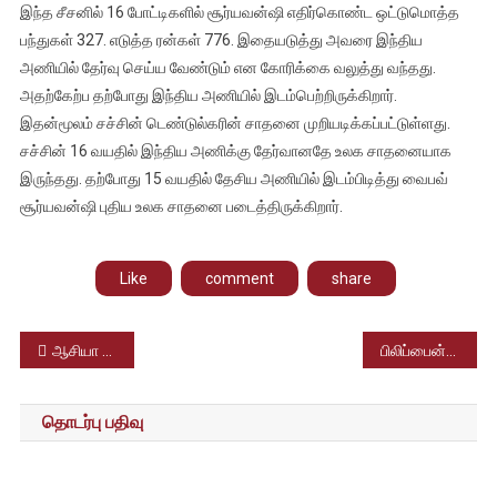
இந்த சீசனில் 16 போட்டிகளில் சூர்யவன்ஷி எதிர்கொண்ட ஒட்டுமொத்த
பந்துகள் 327. எடுத்த ரன்கள் 776. இதையடுத்து அவரை இந்திய
அணியில் தேர்வு செய்ய வேண்டும் என கோரிக்கை வலுத்து வந்தது.
அதற்கேற்ப தற்போது இந்திய அணியில் இடம்பெற்றிருக்கிறார்.
இதன்மூலம் சச்சின் டெண்டுல்கரின் சாதனை முறியடிக்கப்பட்டுள்ளது.
சச்சின் 16 வயதில் இந்திய அணிக்கு தேர்வானதே உலக சாதனையாக
இருந்தது. தற்போது 15 வயதில் தேசிய அணியில் இடம்பிடித்து வைபவ்
சூர்யவன்ஷி புதிய உலக சாதனை படைத்திருக்கிறார்.
Like
comment
share
Post
ஆசியா U18 ஹாக்கி சம்பியன் பட்டத்தை நடப்பு சாம்பியன் ஜப்பான் அணியை வீழ்த்தி இந்திய அணி வென்றுள்ளது
பிலிப்பைன்ஸில் சக்திவாய்ந்த 7.8 ரிக்டர் நிலநடுக்கம்.
navigation
தொடர்பு பதிவு