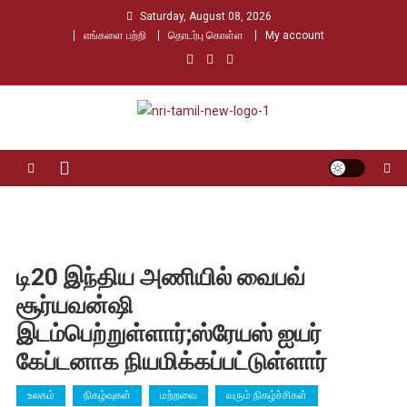
Skip
Saturday, August 08, 2026
to
எங்களை பற்றி
தொடர்பு கொள்ள
My account
content
Nri Tamil
உலக தமிழர்களின் உரத்த குரல்
டி20 இந்திய அணியில் வைபவ்
சூர்யவன்ஷி
இடம்பெற்றுள்ளார்;ஸ்ரேயஸ் ஐயர்
கேப்டனாக நியமிக்கப்பட்டுள்ளார்
உலகம்
நிகழ்வுகள்
மற்றவை
வரும் நிகழ்ச்சிகள்