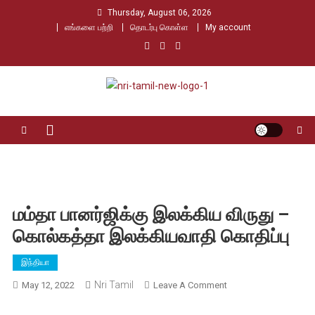
Skip
Thursday, August 06, 2026
to
எங்களை பற்றி
தொடர்பு கொள்ள
My account
content
Nri Tamil
உலக தமிழர்களின் உரத்த குரல்
மம்தா பானர்ஜிக்கு இலக்கிய விருது –
கொல்கத்தா இலக்கியவாதி கொதிப்பு
இந்தியா
Nri Tamil
On
May 12, 2022
Leave A Comment
மம்தா