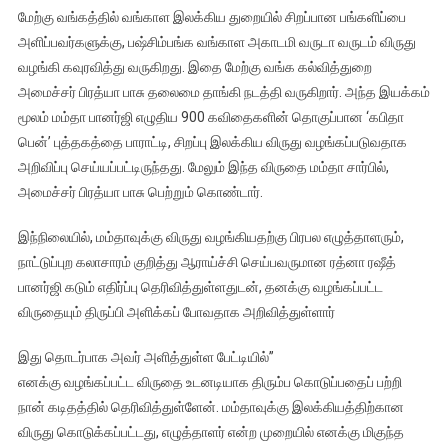
பானர்ஜிக்கு
மேற்கு வங்கத்தில் வங்காள இலக்கிய துறையில் சிறப்பான பங்களிப்பை
இலக்கிய
அளிப்பவர்களுக்கு, பஷ்சிம்பங்க வங்காள அகாடமி வருடா வருடம் விருது
விருது
வழங்கி கவுரவித்து வருகிறது. இதை மேற்கு வங்க கல்வித்துறை
–
அமைச்சர் பிரத்யா பாசு தலைமை தாங்கி நடத்தி வருகிறார். அந்த இயக்கம்
கொல்கத்தா
மூலம் மம்தா பானர்ஜி எழுதிய 900 கவிதைகளின் தொகுப்பான ‘கபிதா
இலக்கியவாதி
கொதிப்பு
பென்’ புத்தகத்தை பாராட்டி, சிறப்பு இலக்கிய விருது வழங்கப்படுவதாக
அறிவிப்பு செய்யப்பட்டிருந்தது. மேலும் இந்த விருதை மம்தா சார்பில்,
அமைச்சர் பிரத்யா பாசு பெற்றும் கொண்டார்.
இந்நிலையில், மம்தாவுக்கு விருது வழங்கியதற்கு பிரபல எழுத்தாளரும்,
நாட்டுப்புற கலாசாரம் குறித்து ஆராய்ச்சி செய்பவருமான ரத்னா ரஷீத்
பானர்ஜி கடும் எதிர்ப்பு தெரிவித்துள்ளதுடன், தனக்கு வழங்கப்பட்ட
விருதையும் திருப்பி அளிக்கப் போவதாக அறிவித்துள்ளார்
இது தொடர்பாக அவர் அளித்துள்ள பேட்டியில்”
எனக்கு வழங்கப்பட்ட விருதை உடனடியாக திரும்ப கொடுப்பதைப் பற்றி
நான் கடிதத்தில் தெரிவித்துள்ளேன். மம்தாவுக்கு இலக்கியத்திற்கான
விருது கொடுக்கப்பட்டது, எழுத்தாளர் என்ற முறையில் எனக்கு மிகுந்த