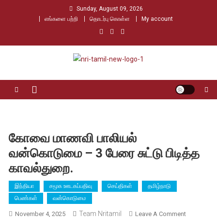
Skip
Sunday, August 09, 2026
to
எங்களை பற்றி
தொடர்பு கொள்ள
My account
content
Nri Tamil
உலக தமிழர்களின் உரத்த குரல்
கோவை மாணவி பாலியல்
வன்கொடுமை – 3 பேரை சுட்டு பிடித்த
காவல்துறை.
இந்தியா
சமூக ஊடகப்பதிவு
செய்திகள்
தமிழ்நாடு
பெண்கள்
வன்கொடுமை
Team Nritamil
On
November 4, 2025
Leave A Comment