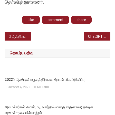
தெரிவித்துள்ளனர்.
Like
comment
share
Post
ஆந்திரா பெருமாள் கோயிலில் நெரிசல் விபத்து; கோயில் சீல் வைத்து மூடப்பட்டது.
ChatGPT இனி சட்டம், மருத்துவம், நிதி ஆலோசனை வழங்காது – ஓபன் ஏஐ அறிவிப்பு.
navigation
தொடர்பு பதிவு
2022ம் ஆண்டின் மருவத்திற்கான நோபல் பரிசு அறிவிப்பு
October 4, 2022
Nri Tamil
அமைச்சர்கள் பொன்முடி, செந்தில் பாலாஜி ராஜினாமா; தமிழக
அமைச்சரவையில் மாற்றம்