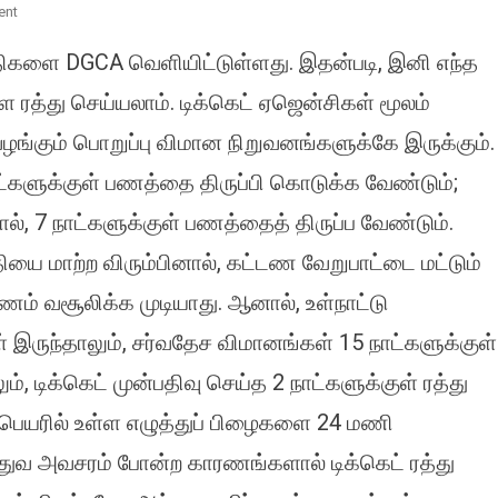
On
ent
கட்டணமின்றி
ிகளை DGCA வெளியிட்டுள்ளது. இதன்படி, இனி எந்த
விமான
டிக்கெட்
ரத்து செய்யலாம். டிக்கெட் ஏஜென்சிகள் மூலம்
ரத்து
 வழங்கும் பொறுப்பு விமான நிறுவனங்களுக்கே இருக்கும்.
–
புதிய
ாட்களுக்குள் பணத்தை திருப்பி கொடுக்க வேண்டும்;
விதிகள்!
தால், 7 நாட்களுக்குள் பணத்தைத் திருப்ப வேண்டும்.
ை மாற்ற விரும்பினால், கட்டண வேறுபாட்டை மட்டும்
ம் வசூலிக்க முடியாது. ஆனால், உள்நாட்டு
இருந்தாலும், சர்வதேச விமானங்கள் 15 நாட்களுக்குள்
், டிக்கெட் முன்பதிவு செய்த 2 நாட்களுக்குள் ரத்து
 பெயரில் உள்ள எழுத்துப் பிழைகளை 24 மணி
த்துவ அவசரம் போன்ற காரணங்களால் டிக்கெட் ரத்து