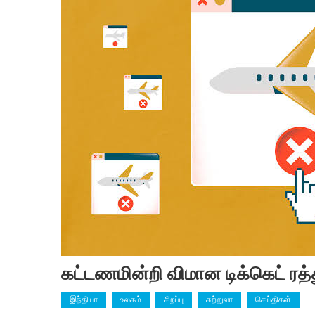
கட்டணமின்றி விமான டிக்கெட் ரத்த
இந்தியா
உலகம்
சிறப்பு
சுற்றுலா
செய்திகள்