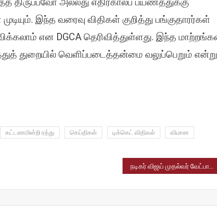
ைத் திருப்பவோ அல்லது எதிர்காலப் பயணத்துக்கு
ுடியும். இந்த வரைவு விதிகள் குறித்து பங்குதாரர்கள்
விக்கலாம் என DGCA தெரிவித்துள்ளது. இந்த மாற்றங்க
்துத் துறையில் வெளிப்படைத்தன்மை வலுப்பெறும் என்ற
கட்டணமின்றி ரத்து
செய்திகள்
டிக்கெட் விதிகள்
விமான
நடிகர் விஜய் முதல்வர் வேட்பாளராக தேர்வு செய்து தீர்மானம்; சிறப்பு பொதுக்குழுவில் முடிவு