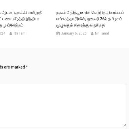
ிக் ஆடவர் ஹாக்கி காலிறுதி
நடிகர் அஜித்குமாரின் வெற்றித் திரைப்படம்
ரிட்டனை வீழ்த்தி இந்தியா
மங்காத்தா ரீரிலீஸ்; ஜனவரி 26ல் தமிழகம்
ு முன்னேற்றம்
முழுவதும் திரைக்கு வருகிறது
024
Nri Tamil
January 6, 2026
Nri Tamil
lds are marked
*