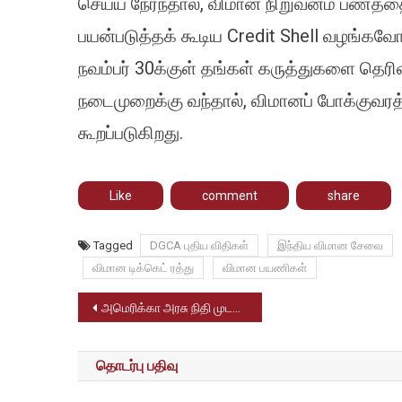
செய்ய நேர்ந்தால், விமான நிறுவனம் பணத்த
பயன்படுத்தக் கூடிய Credit Shell வழங்கவோ ம
நவம்பர் 30க்குள் தங்கள் கருத்துகளை தெரி
நடைமுறைக்கு வந்தால், விமானப் போக்குவரத
கூறப்படுகிறது.
Like
comment
share
Tagged
DGCA புதிய விதிகள்
இந்திய விமான சேவை
விமான டிக்கெட் ரத்து
விமான பயணிகள்
Post
அமெரிக்கா அரசு நிதி முடக்கம் – அரசு ஊழியர்களுக்கு கடும் பாதிப்பு
navigation
தொடர்பு பதிவு