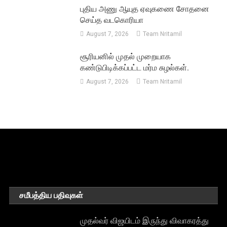
புதிய அணு ஆயுத ஏவுகணை சோதனை
செய்த வடகொரியா
August 7, 2026
Team Nritamil
சூரியனில் முதல் முறையாக
கண்டுபிடிக்கப்பட்ட மர்ம சுழல்கள்.
August 7, 2026
Team Nritamil
சமீபத்திய பதிவுகள்
முதல்வர் விஜயிடம் இருந்து விவாகரத்து