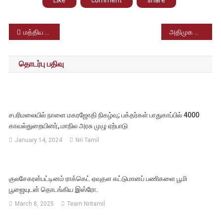
Post
மத்திய பிரதேசம் இந்தூர் நகரில் ராமநவமி கொண்டாட்டத்தில் விபத்து – 35 பேர் பலி
அதிமுக பொதுச் செயளராக எடப்பாடி கே பழனிசாமி தேர்ந்தெடுக்கப்பட்டதற்கான ஆவணங்களை இந்திய தேர்தல் ஆணையத்திற்கு அனுப்பி வைக்கப்பட்டுள்ளது
navigation
தொடர்பு பதிவு
சபரிமலையில் நாளை மகரஜோதி நிகழ்வு; பக்தர்கள் பாதுகாப்பில் 4000
காவல்துறையினர், மாநில அரசு முழு ஏற்பாடு
January 14, 2024
Nri Tamil
குலசேகரன்பட்டினம் ராக்கெட் ஏவுதள கட்டுமானப் பணிகளை பூமி
பூஜையுடன் தொடங்கிய இஸ்ரோ.
March 8, 2025
Team Nritamil