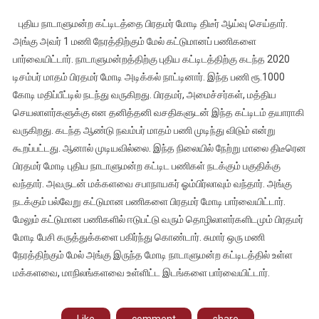
புது
புதிய நாடாளுமன்ற கட்டிடத்தை பிரதமர் மோடி திடீர் ஆய்வு செய்தார்.
டில்லியில்
அங்கு அவர் 1 மணி நேரத்திற்கும் மேல் கட்டுமானப் பணிகளை
புதிய
பார்வையிட்டார். நாடாளுமன்றத்திற்கு புதிய கட்டிடத்திற்கு கடந்த 2020
நடாளுமன்ற
டிசம்பர் மாதம் பிரதமர் மோடி அடிக்கல் நாட்டினார். இந்த பணி ரூ.1000
கட்டிடப்
பணிகளை
கோடி மதிப்பீட்டில் நடந்து வருகிறது. பிரதமர், அமைச்சர்கள், மத்திய
பிரதமர்
செயலாளர்களுக்கு என தனித்தனி வசதிகளுடன் இந்த கட்டிடம் தயாராகி
மோடி
வருகிறது. கடந்த ஆண்டு நவம்பர் மாதம் பணி முடிந்து விடும் என்று
ஆய்வு
கூறப்பட்டது. ஆனால் முடியவில்லை. இந்த நிலையில் நேற்று மாலை திடீரென
செய்தார்
பிரதமர் மோடி புதிய நாடாளுமன்ற கட்டிட பணிகள் நடக்கும் பகுதிக்கு
வந்தார். அவருடன் மக்களவை சபாநாயகர் ஓம்பிர்லாவும் வந்தார். அங்கு
நடக்கும் பல்வேறு கட்டுமான பணிகளை பிரதமர் மோடி பார்வையிட்டார்.
மேலும் கட்டுமான பணிகளில் ஈடுபட்டு வரும் தொழிலாளர்களிடமும் பிரதமர்
மோடி பேசி கருத்துக்களை பகிர்ந்து கொண்டார். சுமார் ஒரு மணி
நேரத்திற்கும் மேல் அங்கு இருந்த மோடி நாடாளுமன்ற கட்டிடத்தில் உள்ள
மக்களவை, மாநிலங்களவை உள்ளிட்ட இடங்களை பார்வையிட்டார்.
Like
comment
share