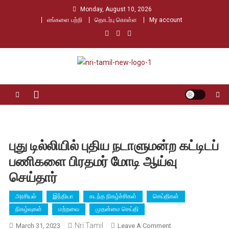
Skip
Monday, August 10, 2026
to
எங்களை பற்றி
தொடர்பு கொள்ள
My account
content
Nri Tamil
உலக தமிழர்களின் உரத்த குரல்
புது டில்லியில் புதிய நடாளுமன்ற கட்டிடப்
பணிகளை பிரதமர் மோடி ஆய்வு
செய்தார்
அரசியல்
இந்தியா
கடந்த நிகழ்ச்சிகள்
செய்திகள்
நிகழ்வுகள்
மற்றவை
முதன்மை செய்தி
Nri Tamil
On
March 31, 2023
Leave A Comment