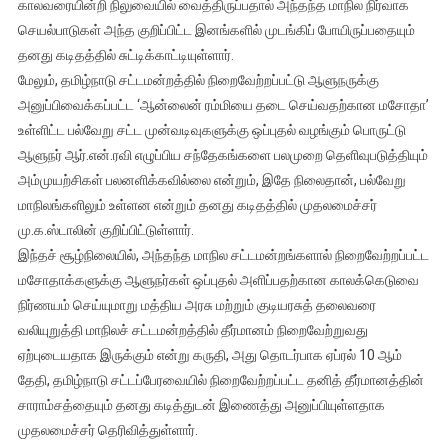
காலவரையின்றி நிலுவையில் வைத்திருப்பதால் அந்தந்த மாநில நிர்வாக
செயல்பாடுகள் அந்த குறிப்பிட்ட இனங்களில் முடங்கிப் போயிருப்பதையும்
தனது கடிதத்தில் சுட்டிக்காட்டியுள்ளார்.
மேலும், தமிழ்நாடு சட்டமன்றத்தில் நிறைவேற்றப்பட்டு ஆளுநருக்கு
அனுப்பிவைக்கப்பட்ட ‘ஆன்லைன் ரம்மியை தடை செய்வதற்கான மசோதா’
உள்ளிட்ட பல்வேறு சட்ட முன்வடிவுகளுக்கு ஒப்புதல் வழங்கும் பொருட்டு
ஆளுநர் ஆர்.என்.ரவி எழுப்பிய சந்தேகங்களை பலமுறை தெளிவுபடுத்தியும்
அம்முயற்சிகள் பலனளிக்கவில்லை என்றும், இதே நிலைதான், பல்வேறு
மாநிலங்களிலும் உள்ளன என்றும் தனது கடிதத்தில் முதலமைச்சர்
மு.க.ஸ்டாலின் குறிப்பிட்டுள்ளார்.
இந்தச் சூழ்நிலையில், அந்தந்த மாநில சட்டமன்றங்களால் நிறைவேற்றப்பட்ட
மசோதாக்களுக்கு ஆளுநர்கள் ஒப்புதல் அளிப்பதற்கான காலக்கெடுவை
நிர்ணயம் செய்யுமாறு மத்திய அரசு மற்றும் குடியரசுத் தலைவரை
வலியுறுத்தி மாநிலச் சட்டமன்றத்தில் தீர்மானம் நிறைவேற்றுவது
ஏற்புடையதாக இருக்கும் என்று கருதி, அது தொடர்பாக ஏப்ரல் 10 ஆம்
தேதி, தமிழ்நாடு சட்டப்பேரவையில் நிறைவேற்றப்பட்ட தனித் தீர்மானத்தின்
சாராம்சத்தையும் தனது கடித்துடன் இணைத்து அனுப்பியுள்ளதாக
முதலமைச்சர் தெரிவித்துள்ளார்.