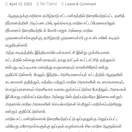
Nri Tamil
On
April 12, 2023
Leave A Comment
ஆளுநருக்கு
ஆளுநருக்கு எதிராக தமிழ்நாடு சட்டமன்றத்தில் நிறைவேற்றப்பட்ட தனித்
எதிராக
தீர்மானத்தின் அடிப்படையில், ஒவ்வொரு மாநில சட்டப்பேரவையிலும்
தீர்மானம்
தீர்மானம் நிறைவேற்றிடக் கோரி பாஜக அல்லாத மாநில
நிறைவேற்றுக
முதலமைச்சர்களுக்கு, தமிழ்நாடு முதலமைச்சர் மு.க.ஸ்டாலின் கடிதம்
–
அனைத்து
எழுதியுள்ளார்.
மாநில
அந்த கடிதத்தில், இந்தியாவில் மக்களாட்சி இன்று முக்கியமான
முதல்வர்களுக்கு
கட்டத்தில் உள்ளது என்பதையும், நமது நாட்டில் கூட்டாட்சித் தத்துவம்
ஸ்டாலின்
என்பது படிப்படியாக மறைந்து வருவதையும் காண்கிறோம் என்று
கடிதம்
குறிப்பிட்டுள்ளார். மேலும், இந்திய அரசியலமைப்புச் சட்டத்தில் ஆளுநரின்
கடமைகள் குறித்தும், மத்திய மற்றும் மாநில அரசுகளின் கடமைகளையும்,
பொறுப்புகளையும் தெளிவாக வரையறுக்கப்பட்டுள்ள போதிலும், அவைகள்
இப்போது மதிக்கப்படுவதோ அல்லது பின்பற்றப்படுவதோ இல்லை என்றும்
அதனால் மாநில அரசுகளின் செயல்பாடுகள் பெரிதும் பாதிக்கப்படுகிறது
என்றும் குறிப்பிட்டுள்ளார்.
மாநில சட்டமன்றங்களால் நிறைவேற்றப்பட்டு ஒப்புதலுக்கு அனுப்பப்பட்ட
பல்வேறு மசோதாக்களுக்கு ஒப்புதல் வழங்காமல் சில மாநில ஆளுநர்கள்