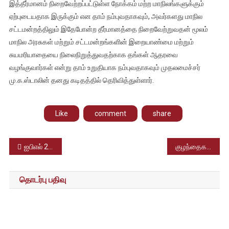
இத்தீர்மானம் நிறைவேற்றப்பட்டுள்ள நோக்கம் மற்ற மாநிலங்களுக்கும்
ஏற்புடையதாக இருக்கும் என தாம் நம்புவதாகவும், அவர்களது மாநில
சட்டமன்றத்திலும் இதேபோன்ற தீர்மானத்தை நிறைவேற்றுவதன் மூலம்
மாநில அரசுகள் மற்றும் சட்டமன்றங்களின் இறையாண்மை மற்றும்
சுயமரியாதையை நிலைநிறுத்துவதற்காக தங்கள் ஆதரவை
வழங்குவார்கள் என்று தாம் உறுதியாக நம்புவதாகவும் முதலமைச்சர்
மு.க.ஸ்டாலின் தனது கடிதத்தில் தெரிவித்துள்ளார்.
Like
comment
share
Post
ஐபிஎல் 2023 – சென்னை, ராஜஸ்தான் அணிகள் மோதிய பரபரப்பான இன்றைய ஆட்டத்தில் 3 ரன்கள் வித்தியாசத்தில் ராஜஸ்தான் அணி வெற்றி பெற்றது
குழந்தைகளை வைத்து யாசகம் கேட்கும் கும்பல், 5 ஆண்டுகளில் 113 குழந்தைகள் மீட்கப்பட்டுள்ளாத அதிர்ச்சி தகவல்
navigation
தொடர்பு பதிவு