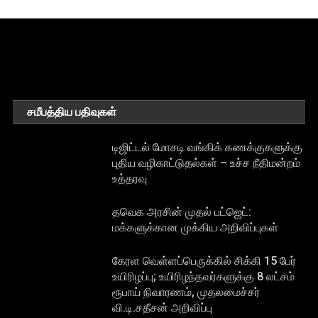
சமீபத்திய பதிவுகள்
டிஜிட்டல் மோசடி வங்கிக் கணக்குகளுக்கு
புதிய வழிகாட்டுதல்கள் – உச்ச நீதிமன்றம்
உத்தரவு
தவெக அரசின் முதல் பட்ஜெட்:
மக்களுக்கான முக்கிய அறிவிப்புகள்
கேரள வெள்ளப்பெருக்கில் சிக்கி 15 பேர்
உயிரிழப்பு; உயிரிழந்தவர்களுக்கு 8 லட்சம்
ரூபாய் நிவாரணம், முதலமைச்சர்
வி.டி.சதீசன் அறிவிப்பு