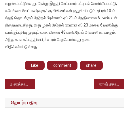
வழங்கப்பட்டுள்ளது. அன்று இறுதி வேட்பாளர் பட்டியல் வெளியிடப்பட்டு,
சுயேச்சை வேட்பாளர்களுக்கு சின்னங்கள் ஒதுக்கப்படும். ஏப்ரல் 10-ம்
தேதி தொடங்கும் தேர்தல் பிரச்சாரம் ஏப்.21-ம் தேதிமாலை 6 மணியுடன்
நிறைவடைகிறது. அது முதல் தேர்தல் நாளான ஏப்.23 மாலை 6 மணிக்கு
வாக்குப்பதிவு முடியும் வரையிலான 48 மணி நேரம் அமைதி காலமகும்.
அந்த கால கட்டத்தில் பிரச்சாரம் மேற்கொள்வது தடை
விதிக்கப்பட்டுள்ளது.
Like
comment
share
Post
சாத்தான்குளம் தந்தை மகன் கொலை வழக்கு; 9 போலீசாருக்கு மரண தண்டனை வழங்கியது நீதிமன்றம்
ஈரான் மீதான அமெரிக்கா இஸ்ரேல் படைகளின் தாக்குதல் இரண்டு வாரங்களுக்கு நிறுத்தம்; அமெரிக்க அதிபர் ட்ரம்ப் அறிவிப்பு
navigation
தொடர்பு பதிவு