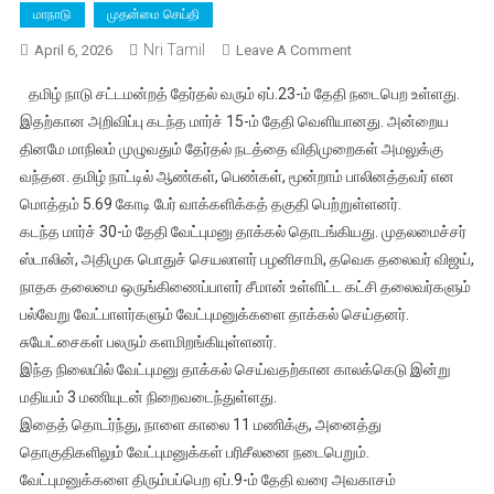
மாநாடு
முதன்மை செய்தி
Nri Tamil
On
April 6, 2026
Leave A Comment
தமிழ்நாடு
தமிழ் நாடு சட்டமன்றத் தேர்தல் வரும் ஏப்.23-ம் தேதி நடைபெற உள்ளது.
சட்டமன்றத்
இதற்கான அறிவிப்பு கடந்த மார்ச் 15-ம் தேதி வெளியானது. அன்றைய
தேர்தல்
தினமே மாநிலம் முழுவதும் தேர்தல் நடத்தை விதிமுறைகள் அமலுக்கு
2026:
வந்தன. தமிழ் நாட்டில் ஆண்கள், பெண்கள், மூன்றாம் பாலினத்தவர் என
வேட்பாளர்கள்
வேட்புமனு
மொத்தம் 5.69 கோடி பேர் வாக்களிக்கத் தகுதி பெற்றுள்ளனர்.
தாக்கல்
கடந்த மார்ச் 30-ம் தேதி வேட்புமனு தாக்கல் தொடங்கியது. முதலமைச்சர்
செய்வதற்கான
ஸ்டாலின், அதிமுக பொதுச் செயலாளர் பழனிசாமி, தவெக தலைவர் விஜய்,
காலக்கெடு
நாதக தலைமை ஒருங்கிணைப்பாளர் சீமான் உள்ளிட்ட கட்சி தலைவர்களும்
இன்றுடன்
பல்வேறு வேட்பாளர்களும் வேட்புமனுக்களை தாக்கல் செய்தனர்.
நிறைவு
சுயேட்சைகள் பலரும் களமிறங்கியுள்ளனர்.
இந்த நிலையில் வேட்புமனு தாக்கல் செய்வதற்கான காலக்கெடு இன்று
மதியம் 3 மணியுடன் நிறைவடைந்துள்ளது.
இதைத் தொடர்ந்து, நாளை காலை 11 மணிக்கு, அனைத்து
தொகுதிகளிலும் வேட்புமனுக்கள் பரிசீலனை நடைபெறும்.
வேட்புமனுக்களை திரும்பப்பெற ஏப்.9-ம் தேதி வரை அவகாசம்