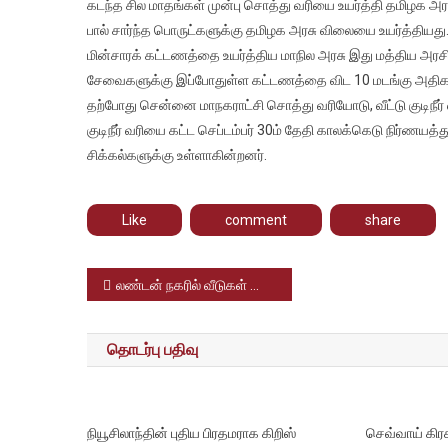
வா
கடந்த சில மாதங்கள் முன்பு சொத்து வரியை உயர்த்தி தமிழக அர
போ
பால் சார்ந்த பொருட்களுக்கு தமிழக அரசு விலையை உயர்த்தியது.
சே
மின்சாரக் கட்டணத்தை உயர்த்திய மாநில அரசு இது மத்திய அர
கட
சேவைகளுக்கு இப்போதுள்ள கட்டணத்தை விட 10 மடங்கு அதிக
உயர
தற்போது சென்னை மாநகராட்சி சொத்து வரியோடு, வீட்டு குடிநீர் வ
குடிநீர் வரியை கட்ட செப்டம்பர் 30ம் தேதி காலக்கெடு நிர்ணயத
சிக்கல்களுக்கு உள்ளாகின்றனர்.
Like
comment
share
Post
லண்டன் நகரில் வீடுகள் வாங்க ஆர்வம் காட்டும் இந்தியர்கள்
navigation
தொடர்பு பதிவு
நியூசிலாந்தின் புதிய பிரதமராக கிறிஸ்
செவ்வாய் கிரக