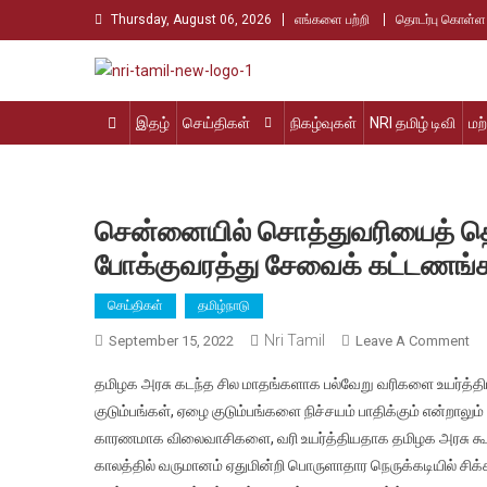
Skip
Thursday, August 06, 2026
எங்களை பற்றி
தொடர்பு கொள்ள
to
content
Nri Tamil
உலக தமிழர்களின் உரத்த குரல்
இதழ்
செய்திகள்
நிகழ்வுகள்
NRI தமிழ் டிவி
மற
சென்னையில் சொத்துவரியைத் தொடர்
போக்குவரத்து சேவைக் கட்டணங்கள
செய்திகள்
தமிழ்நாடு
Nri Tamil
On
September 15, 2022
Leave A Comment
செ
தமிழக அரசு கடந்த சில மாதங்களாக பல்வேறு வரிகளை உயர்த்திய
சொ
குடும்பங்கள், ஏழை குடும்பங்களை நிச்சயம் பாதிக்கும் என்றால
தொ
காரணமாக விலைவாசிகளை, வரி உயர்த்தியதாக தமிழக அரசு கூ
குடி
காலத்தில் வருமானம் ஏதுமின்றி பொருளாதார நெருக்கடியில் சிக்
வரி