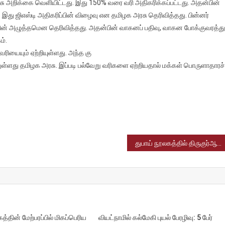
கனப்பதிவு,
சு அறிக்கை வெளியிட்டது. இது 150% வரை வரி அதிகரிக்கப்பட்டது. அதன்பின்
க்குவரத்து
 இது ஜிஎஸ்டி அதிகரிப்பின் விழைவு என தமிழக அரசு தெரிவித்தது. பின்னர்
வைக்
சின் அழுத்தமென தெரிவித்தது. அதன்பின் வாகனப் பதிவு, வாகன போக்குவரத்து
்டணங்கள்
ம்.
்வு
ரியையும் ஏற்றியுள்ளது. அந்த கு
்துள்ளது தமிழக அரசு. இப்படி பல்வேறு வரிகளை ஏற்றியதால் மக்கள் பொருளாதாரச்
துபாய் நூலகத்தில் திருகுர்ஆன் தமிழில் மொழிபெயர்ப்பு – இனிப்பானச் செய்தி
த்தின் மேற்பரப்பில் மிகப்பெரிய
வியட்நாமில் கல்மேகி புயல் பேரழிவு: 5 பேர்