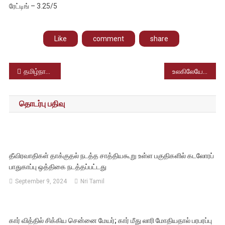
ரேட்டிங் – 3.25/5
Like
comment
share
Post
தமிழ்நாடு என்று குறிப்பிடாமல், தமிழ்நாடு அரசின் சின்னம் இல்லாமல் பொங்கல் விழா அழைப்பு – கவர்னர் செயலால் சர்ச்சை
உலகிலேயே அதிக சொத்து மதிப்பை இழந்த நபர் என்ற கின்னஸ் சாதனையில் இடம்பிடித்துள்ளார் எலான் மஸ்க்
navigation
தொடர்பு பதிவு
தீவிரவாதிகள் தாக்குதல் நடத்த சாத்தியகூறு உள்ள பகுதிகளில் கடலோரப்
பாதுகாப்பு ஒத்திகை நடத்தப்பட்டது
September 9, 2024
Nri Tamil
கார் வித்தில் சிக்கிய சென்னை மேயர்; கார் மீது லாரி மோதியதால் பரபரப்பு