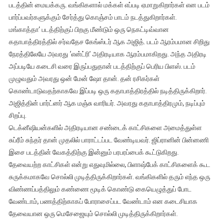
படத்தின் மையக்கரு. வங்கிகளால் மக்கள் எப்படி ஏமாறுகிறார்கள் என படம்
பார்ப்பவர்களுக்கும் சேர்த்து கொஞ்சம் பாடம் நடத்துகிறார்கள்.
மங்காத்தா’ படத்திற்குப் பிறகு மீண்டும் ஒரு நெகட்டிவ்வான
கதாபாத்திரத்தில் சர்வதேச கேங்ஸ்டர் ஆக அஜித். படம் ஆரம்பமான சிறிது
நேரத்திலேயே அவரது ‘என்ட்ரி’ அதிரடியாக ஆரம்பமாகிறது. அந்த அதிரடி
அப்படியே கடைசி வரை இருப்பதுதான் படத்திற்குப் பெரிய பிளஸ். படம்
முழுவதும் அவரது ஒன் மேன் ஷோ தான். தன் ரசிகர்கள்
கொண்டாடுவதற்காகவே இப்படி ஒரு கதாபாத்திரத்தில் நடித்திருக்கிறார்.
அஜித்தின் பார்ட்னர் ஆக மஞ்சு வாரியர். அவரது கதாபாத்திரமும், நடிப்பும்
சிறப்பு.
டெக்னீஷியன்களில் அதிரடியான சண்டைக் காட்சிகளை அமைத்துள்ள
சுப்ரீம் சுந்தர் தான் முதலில் பாராட்டப்பட வேண்டியவர். ஜிப்ரானின் பின்னணி
இசை படத்தின் வேகத்திற்கு இன்னும் பரபரப்பைக் கூட்டுகிறது.
தேவையற்ற காட்சிகள் என்று எதுவுமில்லை, பிளாஷ்பேக் காட்சிகளைக் கூட
சுருக்கமாகவே சொல்லி முடித்திருக்கிறார்கள். வங்கிகளில் தரும் எந்த ஒரு
விண்ணப்பத்திலும் கண்ணை மூடிக் கொண்டு கையெழுத்துப் போட
வேண்டாம், பணத்திற்காகப் போராசைப்பட வேண்டாம் என கடைசியாக
தேவையான ஒரு மெசேஜையும் சொல்லி முடித்திருக்கிறார்கள்.