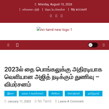
Skip
Monday, August 10, 2026
to
எங்களை பற்றி
தொடர்பு கொள்ள
My account
content
Nri Tamil
உலக தமிழர்களின் உரத்த குரல்
2023ல் தை பொங்கலுக்கு அதிரடியாக
வெளியான அஜித் நடிக்கும் துணிவு –
விமர்சனம்
இசை
கலை / கலாச்சாரம்
சினிமா
செய்திகள்
தமிழ்நாடு
Nri Tamil
On
January 11, 2023
Leave A Comment
2023ல்