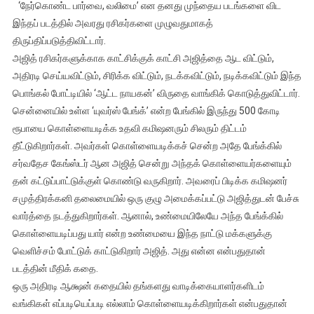
‘நேர்கொண்ட பார்வை, வலிமை’ என தனது முந்தைய படங்களை விட
தை
இந்தப் படத்தில் அவரது ரசிகர்களை முழுவதுமாகத்
பொங்கலுக்கு
திருப்திப்படுத்திவிட்டார்.
அதிரடியாக
அஜித் ரசிகர்களுக்காக காட்சிக்குக் காட்சி அஜித்தை ஆட விட்டும்,
வெளியான
அஜித்
அதிரடி செய்யவிட்டும், சிரிக்க விட்டும், நடக்கவிட்டும், நடிக்கவிட்டும் இந்த
நடிக்கும்
பொங்கல் போட்டியில் ‘ஆட்ட நாயகன்’ விருதை வாங்கிக் கொடுத்துவிட்டார்.
துணிவு
சென்னையில் உள்ள ‘யுவர்ஸ் பேங்க்’ என்ற பேங்கில் இருந்து 500 கோடி
–
ரூபாயை கொள்ளையடிக்க உதவி கமிஷனரும் சிலரும் திட்டம்
விமர்சனம்
தீட்டுகிறார்கள். அவர்கள் கொள்ளையடிக்கச் சென்ற அதே பேங்க்கில்
சர்வதேச கேங்ஸ்டர் ஆன அஜித் சென்று அந்தக் கொள்ளையர்களையும்
தன் கட்டுப்பாட்டுக்குள் கொண்டு வருகிறார். அவரைப் பிடிக்க கமிஷனர்
சமுத்திரக்கனி தலைமையில் ஒரு குழு அமைக்கப்பட்டு அஜித்துடன் பேச்சு
வார்த்தை நடத்துகிறார்கள். ஆனால், உண்மையிலேயே அந்த பேங்க்கில்
கொள்ளையடிப்பது யார் என்ற உண்மையை இந்த நாட்டு மக்களுக்கு
வெளிச்சம் போட்டுக் காட்டுகிறார் அஜித். அது என்ன என்பதுதான்
படத்தின் மீதிக் கதை.
ஒரு அதிரடி ஆக்ஷன் கதையில் தங்களது வாடிக்கையாளர்களிடம்
வங்கிகள் எப்படியெப்படி எல்லாம் கொள்ளையடிக்கிறார்கள் என்பதுதான்