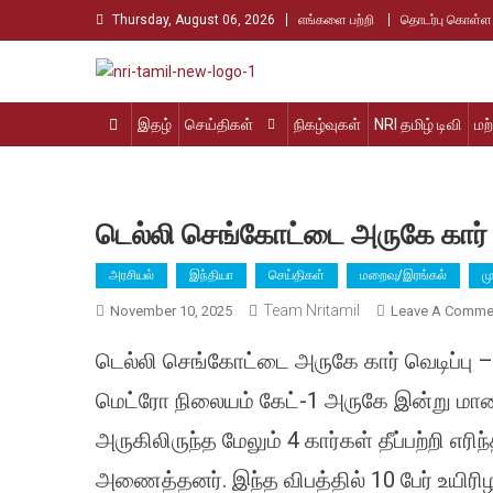
Skip
Thursday, August 06, 2026
எங்களை பற்றி
தொடர்பு கொள்ள
to
content
Nri Tamil
உலக தமிழர்களின் உரத்த குரல்
இதழ்
செய்திகள்
நிகழ்வுகள்
NRI தமிழ் டிவி
மற
டெல்லி செங்கோட்டை அருகே கார் குண
அரசியல்
இந்தியா
செய்திகள்
மறைவு/இரங்கல்
ம
Team Nritamil
November 10, 2025
Leave A Comme
டெல்லி செங்கோட்டை அருகே கார் வெடிப்பு –
மெட்ரோ நிலையம் கேட்-1 அருகே இன்று மாலை 
அருகிலிருந்த மேலும் 4 கார்கள் தீப்பற்றி எ
அணைத்தனர். இந்த விபத்தில் 10 பேர் உயிரி