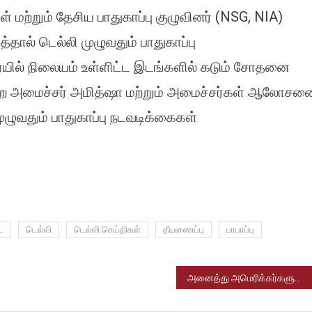
10
ள் மற்றும் தேசிய பாதுகாப்பு குழுவினர் (NSG, NIA)
பேர்
தால் டெல்லி முழுவதும் பாதுகாப்பு
உயிரிழப்பு
ரெயில் நிலையம் உள்ளிட்ட இடங்களில் கடும் சோதனை
துறை அமைச்சர் அமித்ஷா மற்றும் அமைச்சர்கள் ஆலோசன
முழுவதும் பாதுகாப்பு நடவடிக்கைகள்
ை
டெல்லி
டெல்லி செய்திகள்
தீயணைப்பு
பரபரப்பு
அனைத்து அமெரிக்கர்களுக்கும் $2,000 நிதி உதவி – அதிபர் ட்ரம்பின் பெரிய அறிவிப்பு!