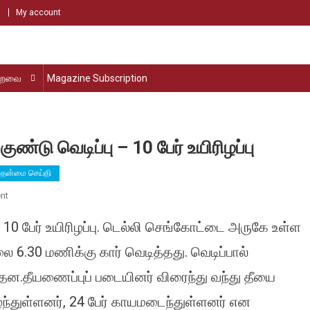
My account
்றவை
Magazine Subscription
்டு வெடிப்பு – 10 பேர் உயிரிழப்பு
ுதன்மை செய்தி
On
nt
டெல்லி
 10 பேர் உயிரிழப்பு. டெல்லி செங்கோட்டை அருகே உள்ள
செங்கோட்டை
அருகே
6.30 மணிக்கு கார் வெடித்தது. வெடிப்பால்
கார்
ரிந்தன.தீயணைப்புப் படையினர் விரைந்து வந்து தீயை
குண்டு
வெடிப்பு
ழந்துள்ளனர், 24 பேர் காயமடைந்துள்ளனர் என
–