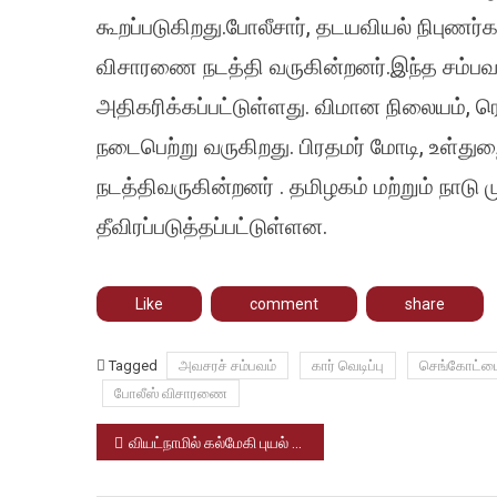
கூறப்படுகிறது.போலீசார், தடயவியல் நிபுணர்க
விசாரணை நடத்தி வருகின்றனர்.இந்த சம்பவத்
அதிகரிக்கப்பட்டுள்ளது. விமான நிலையம், 
நடைபெற்று வருகிறது. பிரதமர் மோடி, உள்
நடத்திவருகின்றனர் . தமிழகம் மற்றும் நாடு 
தீவிரப்படுத்தப்பட்டுள்ளன.
Like
comment
share
Tagged
அவசரச் சம்பவம்
கார் வெடிப்பு
செங்கோட்ட
போலீஸ் விசாரணை
Post
வியட்நாமில் கல்மேகி புயல் பேரழிவு: 5 பேர் உயிரிழப்பு.
navigation