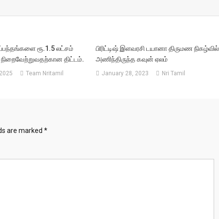
ஒப்பந்தங்களை ரூ.1.5 லட்சம்
பிரிட்டிஷ் இளவரசி டயானா திருமண நிகழ்வில
ல் நிறைவேற்றுவதற்கான திட்டம்.
அணிந்திருந்த கவுன் ஏலம்
 2025
Team Nritamil
January 28, 2023
Nri Tamil
lds are marked
*