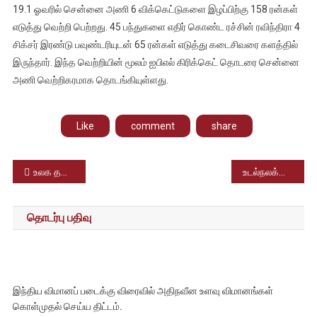
19.1 ஓவரில் சென்னை அணி 6 விக்கெட்டுகளை இழப்பிற்கு 158 ரன்கள்
எடுத்து வெற்றி பெற்றது. 45 பந்துகளை எதிர் கொண்ட ரச்சின் ரவிந்திரா 4
சிக்சர் இரண்டு பவுண்டரியுடன் 65 ரன்கள் எடுத்து கடைசிவரை களத்தில்
இருந்தார். இந்த வெற்றியின் மூலம் ஐபிஎல் கிரிக்கெட் தொடரை சென்னை
அணி வெற்றிகரமாக தொடங்கியுள்ளது.
Like
comment
share
Post
உலக தண்ணீர் தினம்; தண்ணீரின் அவசியத்தை விழிப்புணர்வு நிகழ்ச்சிகள் மூலம் அறங்கேற்றிய சிவகங்கை அரசுப் பள்ளி மாணவர்கள்
உடல்நலக்குறைவால் சிகிச்சை பெற்று வந்த போப் ஆண்டவர் குணமடைந்தார்; மக்கள் முன் தோன்றினார்
navigation
தொடர்பு பதிவு
இந்திய விமானப் படைக்கு விரைவில் அதிநவீன உளவு விமானங்கள்
கொள்முதல் செய்ய திட்டம்.