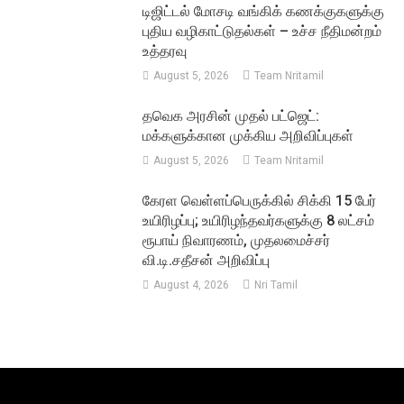
டிஜிட்டல் மோசடி வங்கிக் கணக்குகளுக்கு
புதிய வழிகாட்டுதல்கள் – உச்ச நீதிமன்றம்
உத்தரவு
August 5, 2026
Team Nritamil
தவெக அரசின் முதல் பட்ஜெட்:
மக்களுக்கான முக்கிய அறிவிப்புகள்
August 5, 2026
Team Nritamil
கேரள வெள்ளப்பெருக்கில் சிக்கி 15 பேர்
உயிரிழப்பு; உயிரிழந்தவர்களுக்கு 8 லட்சம்
ரூபாய் நிவாரணம், முதலமைச்சர்
வி.டி.சதீசன் அறிவிப்பு
August 4, 2026
Nri Tamil