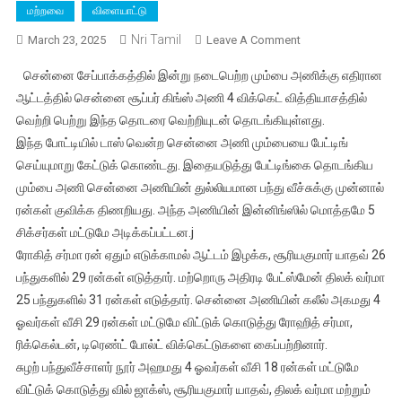
மற்றவை
விளையாட்டு
Nri Tamil
On
March 23, 2025
Leave A Comment
ஐபிஎல்
சென்னை சேப்பாக்கத்தில் இன்று நடைபெற்ற மும்பை அணிக்கு எதிரான
2025:
ஆட்டத்தில் சென்னை சூப்பர் கிங்ஸ் அணி 4 விக்கெட் வித்தியாசத்தில்
சென்னையில்
வெற்றி பெற்று இந்த தொடரை வெற்றியுடன் தொடங்கியுள்ளது.
கெத்து
இந்த போட்டியில் டாஸ் வென்ற சென்னை அணி மும்பையை பேட்டிங்
காட்டிய
சிஎஸ்கே,
செய்யுமாறு கேட்டுக் கொண்டது. இதையடுத்து பேட்டிங்கை தொடங்கிய
மும்பை
மும்பை அணி சென்னை அணியின் துல்லியமான பந்து வீச்சுக்கு முன்னால்
அணியை
ரன்கள் குவிக்க திணறியது. அந்த அணியின் இன்னிங்ஸில் மொத்தமே 5
4
சிக்சர்கள் மட்டுமே அடிக்கப்பட்டன.j
விக்கெட்
ரோகித் சர்மா ரன் ஏதும் எடுக்காமல் ஆட்டம் இழக்க, சூரியகுமார் யாதவ் 26
வித்தியாசத்தில்
பந்துகளில் 29 ரன்கள் எடுத்தார். மற்றொரு அதிரடி பேட்ஸ்மேன் திலக் வர்மா
வீழ்த்தி
25 பந்துகளில் 31 ரன்கள் எடுத்தார். சென்னை அணியின் கலீல் அகமது 4
வெற்றிக்
ஓவர்கள் வீசி 29 ரன்கள் மட்டுமே விட்டுக் கொடுத்து ரோஹித் சர்மா,
கணக்கை
ரிக்கெல்டன், டிரெண்ட் போல்ட் விக்கெட்டுகளை கைப்பற்றினார்.
தொடங்கியது
சுழற் பந்துவீச்சாளர் நூர் அஹமது 4 ஓவர்கள் வீசி 18 ரன்கள் மட்டுமே
விட்டுக் கொடுத்து வில் ஜாக்ஸ், சூரியகுமார் யாதவ், திலக் வர்மா மற்றும்