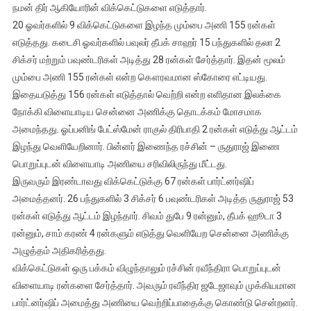
நமன் திர் ஆகியோரின் விக்கெட்டுகளை எடுத்தார்.
20 ஓவர்களில் 9 விக்கெட்டுகளை இழந்த மும்பை அணி 155 ரன்கள்
எடுத்தது. கடைசி ஓவர்களில் பவுலர் தீபக் சாஹர் 15 பந்துகளில் தலா 2
சிக்சர் மற்றும் பவுண்டரிகள் அடித்து 28 ரன்கள் சேர்த்தார். இதன் மூலம்
மும்பை அணி 155 ரன்கள் என்ற கௌரவமான ஸ்கோரை எட்டியது.
இதையடுத்து 156 ரன்கள் எடுத்தால் வெற்றி என்ற எளிதான இலக்கை
நோக்கி விளையாடிய சென்னை அணிக்கு தொடக்கம் மோசமாக
அமைந்தது. ஓப்பனிங் பேட்ஸ்மேன் ராகுல் திரிபாதி 2 ரன்கள் எடுத்து ஆட்டம்
இழந்து வெளியேறினார். பின்னர் இணைந்த ரச்சின் – ருதுராஜ் இணை
பொறுப்புடன் விளையாடி அணியை சரிவிலிருந்து மீட்டது.
இருவரும் இரண்டாவது விக்கெட்டுக்கு 67 ரன்கள் பார்ட்னர்ஷிப்
அமைத்தனர். 26 பந்துகளில் 3 சிக்சர் 6 பவுண்டரிகள் அடித்த ருதுராஜ் 53
ரன்கள் எடுத்து ஆட்டம் இழந்தார். சிவம் துபே 9 ரன்னும், தீபக் ஹூடா 3
ரன்னும், சாம் கரண் 4 ரன்களும் எடுத்து வெளியேற சென்னை அணிக்கு
அழுத்தம் அதிகரித்தது.
விக்கெட்டுகள் ஒரு பக்கம் விழுந்தாலும் ரச்சின் ரவீந்திரா பொறுப்புடன்
விளையாடி ரன்களை சேர்த்தார். அவரும் ரவீந்திர ஜடேஜாவும் முக்கியமான
பார்ட்னர்ஷிப் அமைத்து அணியை வெற்றிப்பாதைக்கு கொண்டு சென்றனர்.