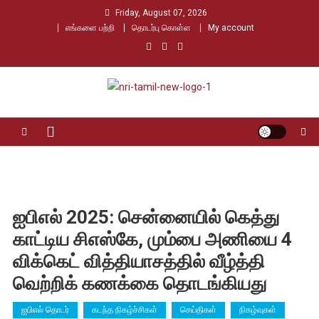
Skip
Friday, August 07, 2026
to
எங்களை பற்றி
தொடர்பு கொள்ள
My account
content
Nri Tamil
உலக தமிழர்களின் உரத்த குரல்
ஐபிஎல் 2025: சென்னையில் கெத்து
காட்டிய சிஎஸ்கே, மும்பை அணியை 4
விக்கெட் வித்தியாசத்தில் வீழ்த்தி
வெற்றிக் கணக்கை தொடங்கியது
ஐபிஎல் தொடர்
கடந்த நிகழ்ச்சிகள்
செய்திகள்
நிகழ்வுகள்