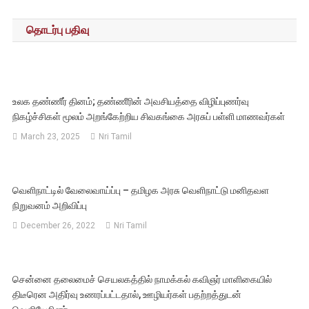
navigation
தொடர்பு பதிவு
உலக தண்ணீர் தினம்; தண்ணீரின் அவசியத்தை விழிப்புணர்வு
நிகழ்ச்சிகள் மூலம் அறங்கேற்றிய சிவகங்கை அரசுப் பள்ளி மாணவர்கள்
March 23, 2025
Nri Tamil
வெளிநாட்டில் வேலைவாய்ப்பு – தமிழக அரசு வெளிநாட்டு மனிதவள
நிறுவனம் அறிவிப்பு
December 26, 2022
Nri Tamil
சென்னை தலைமைச் செயலகத்தில் நாமக்கல் கவிஞர் மாளிகையில்
திடீரென அதிர்வு உணரப்பட்டதால், ஊழியர்கள் பதற்றத்துடன்