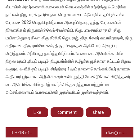
அமெரிக்க
ஸ்டாலின் அவர்களைத் தலைமைச் செயலகத்தில் சந்தித்து அமெரிக்க
தமிழ்ச்
நாட்டின் நியூயார்க் நகரில் நடைபெற உள்ள வட அமெரிக்க தமிழ்ச் சங்க
சங்க
பேரவை- 2022 பெருவிழவிற்கான அழைப்பிதழை தந்து பேரவையின்
பேரவை-
தமிழக
நிர்வாகிகள் திரு.கால்டுவெல் வேல்நம்பி, திரு. பாலசாமினாதன், திரு.
முதல்வருக்கு
மயிலாடுதுறை சிவா, திரு.கீர்த்தி ஜெயராஜ், திரு. சேகர் சுவாமிநாதன், திரு.
அழைப்பு
கதிரவன், திரு. ராம்மோகன், திரு.ரங்கநாதன் ஆகியோர் அழைப்பு
விடுத்தனர். அப்போது தாய்த்தமிழ்ப் பள்ளிகளை வட அமெரிக்காவில்
நிறுவ உதவி புரியும் படியும், நியூயார்க்கில் தழிழர்களுக்கான கட்டடம் நிறுவ
ஆதரவு அளிக்கும் படியும், சித்திரை 1ஆம் நாளை தொல்காப்பியர் நாளாக
அதிகாரப்பூர்வமாக அறிவிக்கவும் வலியுறுத்தி வேண்டுகோள் விடுத்தனர்.
வட அமெரிக்காவில் தமிழ் வளர்ச்சிக்கு உரித்தான மற்றும் பல
அம்சங்களையும் பேரவையினர் முதல்வரிடம் முன்வைத்தனர்.
Like
comment
share
Post
H-1B விசா பெரும் தகுதிகளை மாற்றும் திட்டத்தை அமெரிக்கா திரும்பப் பெற்றது!
மீண்டும் மஞ்சப்பை!