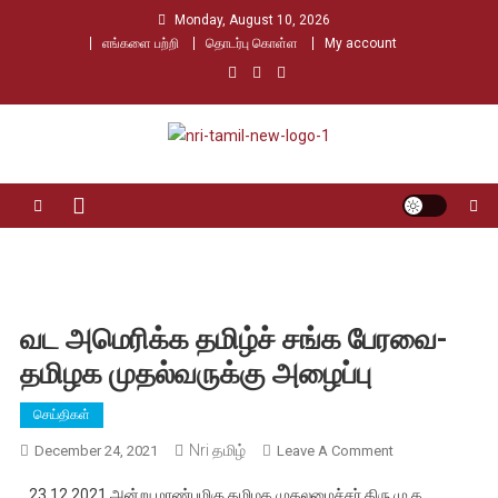
Skip
Monday, August 10, 2026
to
எங்களை பற்றி
தொடர்பு கொள்ள
My account
content
Nri Tamil
உலக தமிழர்களின் உரத்த குரல்
வட அமெரிக்க தமிழ்ச் சங்க பேரவை-
தமிழக முதல்வருக்கு அழைப்பு
செய்திகள்
Nri தமிழ்
On
December 24, 2021
Leave A Comment
வட
23.12.2021 அன்று மாண்புமிகு தமிழக முதலமைச்சர் திரு.மு.க.